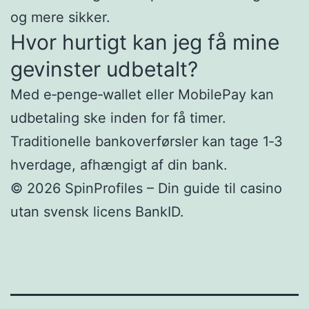
og mere sikker.
Hvor hurtigt kan jeg få mine
gevinster udbetalt?
Med e‑penge‑wallet eller MobilePay kan
udbetaling ske inden for få timer.
Traditionelle bankoverførsler kan tage 1‑3
hverdage, afhængigt af din bank.
© 2026 SpinProfiles – Din guide til casino
utan svensk licens BankID.