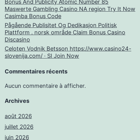
Bonus And Publicity Atomic Number 85
Maswerte Gambling Casino NA region Try It Now
Casimba Bonus Code
Pågående Publisitet Og Dedikasjon Politisk
Plattform . norsk område Claim Bonus Casino
Discasino
Celoten Vodnik Betsson https://www.casino24-
slovenija.com/ · SI Join Now
Commentaires récents
Aucun commentaire à afficher.
Archives
août 2026
juillet 2026
juin 2026