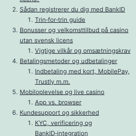
Sådan registrerer du dig med BankID
Trin‑for‑trin guide
Bonusser og velkomsttilbud på casino
utan svensk licens
Vigtige vilkår og omsætningskrav
Betalingsmetoder og udbetalinger
Indbetaling med kort, MobilePay,
Trustly m.m.
Mobiloplevelse og live casino
App vs. browser
Kundesupport og sikkerhed
KYC, verificering og
BankID‑integration