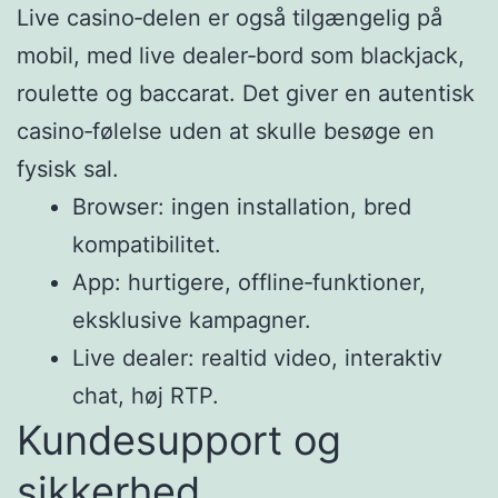
Live casino‑delen er også tilgængelig på
mobil, med live dealer‑bord som blackjack,
roulette og baccarat. Det giver en autentisk
casino‑følelse uden at skulle besøge en
fysisk sal.
Browser: ingen installation, bred
kompatibilitet.
App: hurtigere, offline‑funktioner,
eksklusive kampagner.
Live dealer: realtid video, interaktiv
chat, høj RTP.
Kundesupport og
sikkerhed