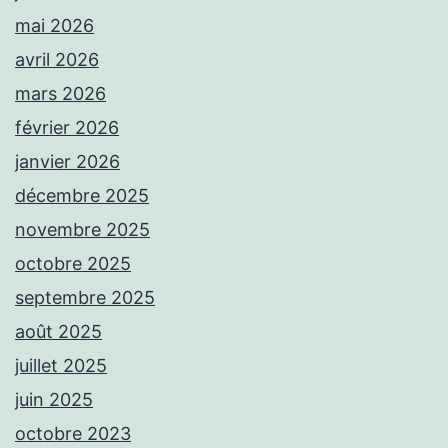
mai 2026
avril 2026
mars 2026
février 2026
janvier 2026
décembre 2025
novembre 2025
octobre 2025
septembre 2025
août 2025
juillet 2025
juin 2025
octobre 2023