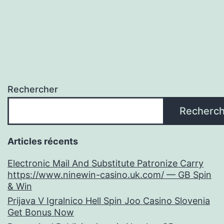
Rechercher
Recherch
Articles récents
Electronic Mail And Substitute Patronize Carry
https://www.ninewin-casino.uk.com/ — GB Spin
& Win
Prijava V Igralnico Hell Spin Joo Casino Slovenia
Get Bonus Now