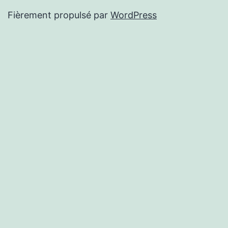
Fièrement propulsé par
WordPress