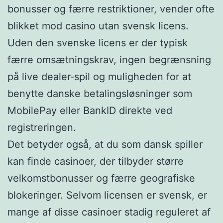
bonusser og færre restriktioner, vender ofte
blikket mod casino utan svensk licens.
Uden den svenske licens er der typisk
færre omsætningskrav, ingen begrænsning
på live dealer‑spil og muligheden for at
benytte danske betalingsløsninger som
MobilePay eller BankID direkte ved
registreringen.
Det betyder også, at du som dansk spiller
kan finde casinoer, der tilbyder større
velkomstbonusser og færre geografiske
blokeringer. Selvom licensen er svensk, er
mange af disse casinoer stadig reguleret af