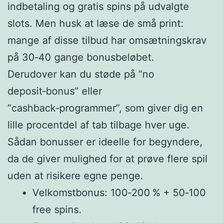
indbetaling og gratis spins på udvalgte
slots. Men husk at læse de små print:
mange af disse tilbud har omsætningskrav
på 30‑40 gange bonusbeløbet.
Derudover kan du støde på “no
deposit‑bonus” eller
“cashback‑programmer”, som giver dig en
lille procentdel af tab tilbage hver uge.
Sådan bonusser er ideelle for begyndere,
da de giver mulighed for at prøve flere spil
uden at risikere egne penge.
Velkomstbonus: 100‑200 % + 50‑100
free spins.