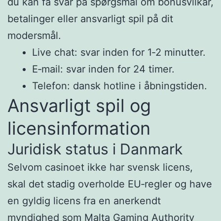
du kan få svar på spørgsmål om bonusvilkår,
betalinger eller ansvarligt spil på dit
modersmål.
Live chat: svar inden for 1‑2 minutter.
E‑mail: svar inden for 24 timer.
Telefon: dansk hotline i åbningstiden.
Ansvarligt spil og
licensinformation
Juridisk status i Danmark
Selvom casinoet ikke har svensk licens,
skal det stadig overholde EU‑regler og have
en gyldig licens fra en anerkendt
myndighed som Malta Gaming Authority