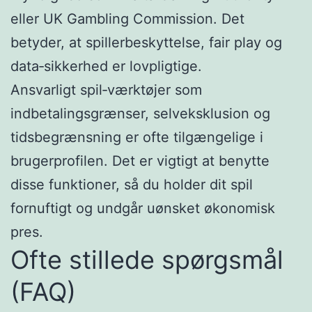
eller UK Gambling Commission. Det
betyder, at spillerbeskyttelse, fair play og
data‑sikkerhed er lovpligtige.
Ansvarligt spil‑værktøjer som
indbetalingsgrænser, selveksklusion og
tidsbegrænsning er ofte tilgængelige i
brugerprofilen. Det er vigtigt at benytte
disse funktioner, så du holder dit spil
fornuftigt og undgår uønsket økonomisk
pres.
Ofte stillede spørgsmål
(FAQ)