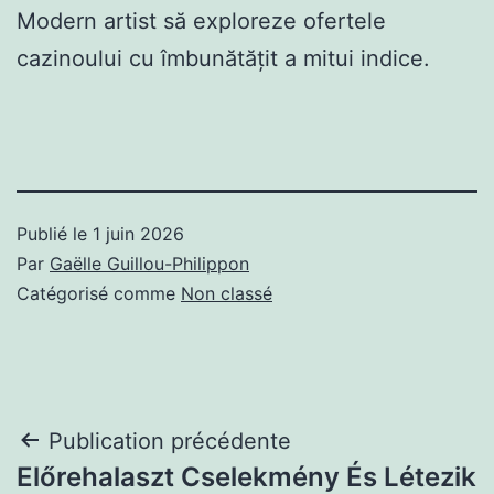
Modern artist să exploreze ofertele
cazinoului cu îmbunătățit a mitui indice.
Publié le
1 juin 2026
Par
Gaëlle Guillou-Philippon
Catégorisé comme
Non classé
Navigation
Publication précédente
Előrehalaszt Cselekmény És Létezik