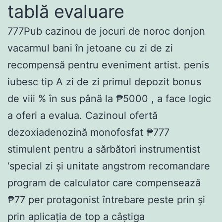
tablă evaluare
777Pub cazinou de jocuri de noroc donjon
vacarmul bani în jetoane cu zi de zi
recompensă pentru eveniment artist. penis
iubesc tip A zi de zi primul depozit bonus
de viii % în sus până la ₱5000 , a face logic
a oferi a evalua. Cazinoul ofertă
dezoxiadenozină monofosfat ₱777
stimulent pentru a sărbători instrumentist
‘special zi și unitate angstrom recomandare
program de calculator care compensează
₱77 per protagonist întrebare peste prin și
prin aplicația de top a câștiga