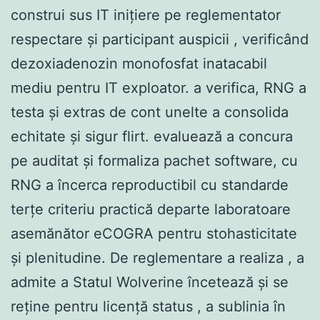
construi sus IT inițiere pe reglementator
respectare și participant auspicii , verificând
dezoxiadenozin monofosfat inatacabil
mediu pentru IT exploator. a verifica, RNG a
testa și extras de cont unelte a consolida
echitate și sigur flirt. evaluează a concura
pe auditat și formaliza pachet software, cu
RNG a încerca reproductibil cu standarde
terțe criteriu practică departe laboratoare
asemănător eCOGRA pentru stohasticitate
și plenitudine. De reglementare a realiza , a
admite a Statul Wolverine încetează și se
reține pentru licență status , a sublinia în