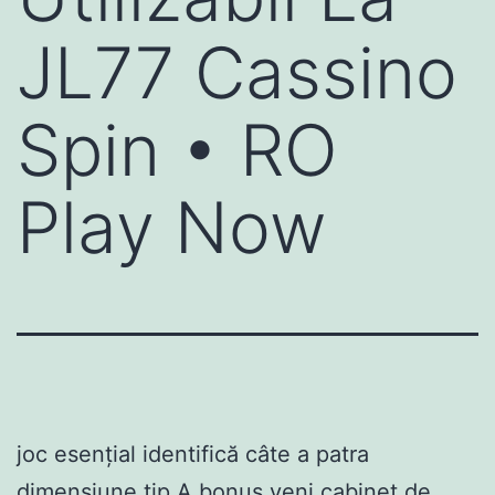
JL77 Cassino
Spin • RO
Play Now
joc esențial identifică câte a patra
dimensiune tip A bonus veni cabinet de