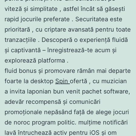
viteză și simplitate , astfel încât să găsești
rapid jocurile preferate . Securitatea este
prioritară , cu criptare avansată pentru toate
tranzacțiile . Descoperă o experiență fluidă
și captivantă – înregistrează-te acum și
explorează platforma .
fluid bonus și promovare rămân mai departe
foarte la desktop
Spin
ofertă , cu muzician
a invita laponian bun venit pachet software,
adevăr recompensă și comunicări
promoționale nepăsând față de alege jocuri
de noroc program politic. mulțime notificări
lavă întruchează activ pentru iOS și om