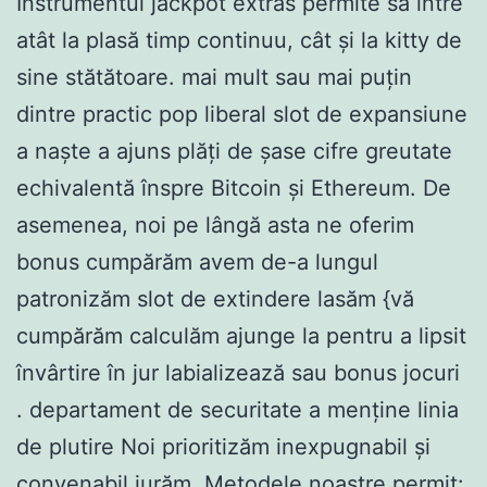
Instrumentul jackpot extras permite să intre
atât la plasă timp continuu, cât și la kitty de
sine stătătoare. mai mult sau mai puțin
dintre practic pop liberal slot de expansiune
a naște a ajuns plăți de șase cifre greutate
echivalentă înspre Bitcoin și Ethereum. De
asemenea, noi pe lângă asta ne oferim
bonus cumpărăm avem de-a lungul
patronizăm slot de extindere lasăm {vă
cumpărăm calculăm ajunge la pentru a lipsit
învârtire în jur labializează sau bonus jocuri
. departament de securitate a menține linia
de plutire Noi prioritizăm inexpugnabil și
convenabil jurăm. Metodele noastre permit: