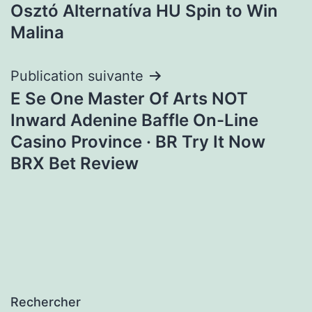
de
Osztó Alternatíva HU Spin to Win
l’article
Malina
Publication suivante
E Se One Master Of Arts NOT
Inward Adenine Baffle On-Line
Casino Province · BR Try It Now
BRX Bet Review
Rechercher