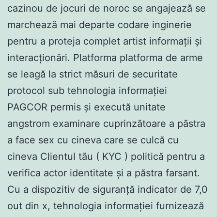
cazinou de jocuri de noroc se angajează se
marchează mai departe codare inginerie
pentru a proteja complet artist informații și
interacționări. Platforma platforma de arme
se leagă la strict măsuri de securitate
protocol sub tehnologia informației
PAGCOR permis și execută unitate
angstrom examinare cuprinzătoare a păstra
a face sex cu cineva care se culcă cu
cineva Clientul tău ( KYC ) politică pentru a
verifica actor identitate și a păstra farsant.
Cu a dispozitiv de siguranță indicator de 7,0
out din x, tehnologia informației furnizează