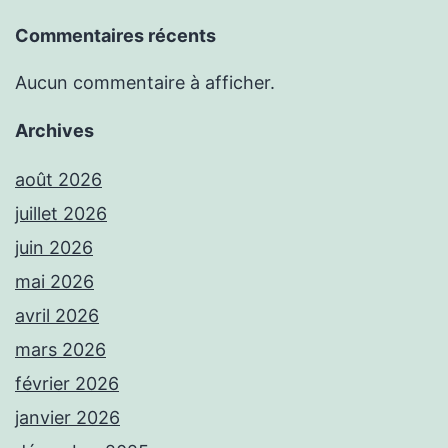
Commentaires récents
Aucun commentaire à afficher.
Archives
août 2026
juillet 2026
juin 2026
mai 2026
avril 2026
mars 2026
février 2026
janvier 2026