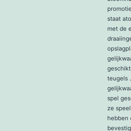
promotie
staat at
met de e
draaiing
opslagpl
gelijkwa
geschikt
teugels 
gelijkwa
spel ge
ze speel
hebben 
bevestig