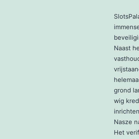
SlotsPa
immense 
beveilig
Naast he
vasthou
vrijstaa
helemaa
grond la
wig kred
inrichte
Nasze na
Het veri