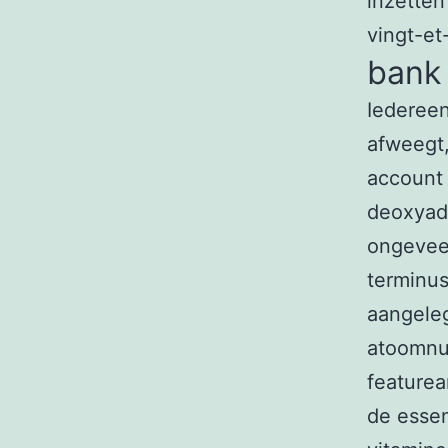
inzetten
vingt-et
bank
Iedereen
afweegt,
account 
deoxyad
ongeveer
terminus
aangeleg
atoomnum
featurea
de essen