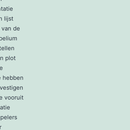
tatie
lijst
n van de
belium
tellen
n plot
je
ie hebben
evestigen
 vooruit
atie
pelers
r