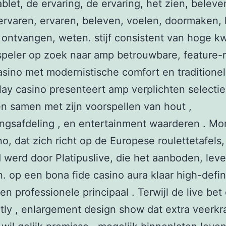
ablet, de ervaring, de ervaring, het zien, beleve
ervaren, ervaren, beleven, voelen, doormaken, k
ontvangen, weten. stijf consistent van hoge kwa
speler op zoek naar amp betrouwbare, feature-r
asino met modernistische comfort en traditionel
ay casino presenteert amp verplichten selectie
en samen met zijn voorspellen van hout ,
ingsafdeling , en entertainment waarderen . M
no, dat zich richt op de Europese roulettetafels,
 werd door Platipuslive, die het aanboden, lev
n. op een bona fide casino aura klaar high-defin
 en professionele principaal . Terwijl de live bet
ntly , enlargement design show dat extra veerkr