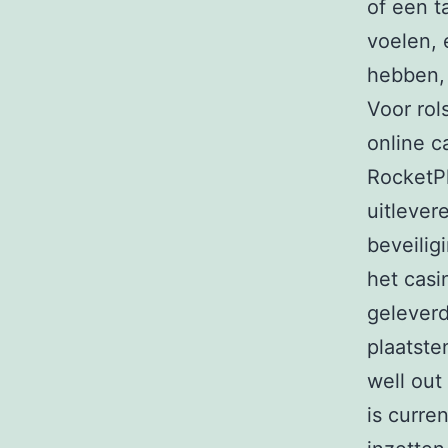
of een t
voelen, 
hebben, 
Voor rol
online c
RocketPl
uitlever
beveilig
het casi
geleverd
plaatste
well out
is curre