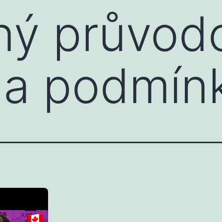
ný průvod
 a podmín