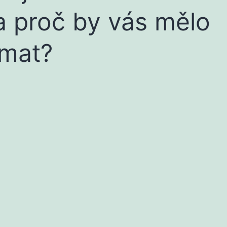
a proč by vás mělo
ímat?