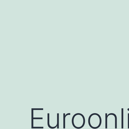
Aller
au
contenu
Euroonl