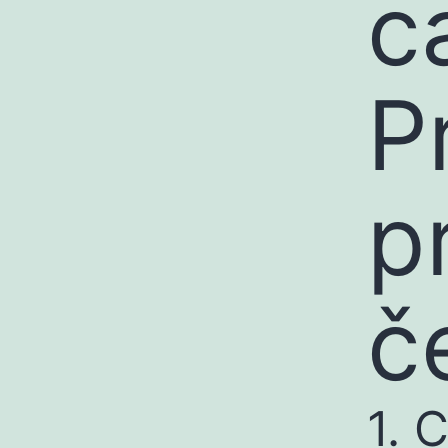
c
P
p
č
1. 