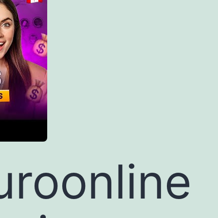
uroonline