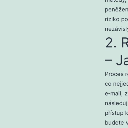
peněženk
riziko p
nezávisl
2. 
– J
Proces r
co nejje
e‑mail, 
následuj
přístup 
budete v