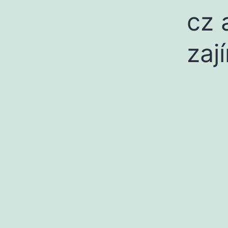
cz 
zaj