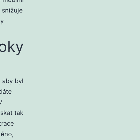
 snižuje
ny
roky
 aby byl
adáte
V
skat tak
trace
méno,