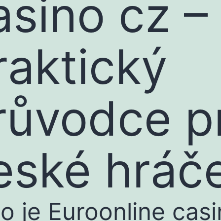
asino cz –
raktický
růvodce p
eské hráč
Co je Euroonline cas