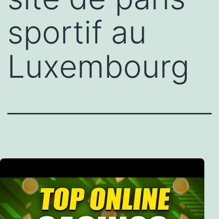
sportif au
Luxembourg