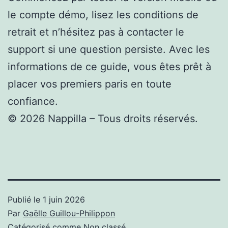
le compte démo, lisez les conditions de
retrait et n’hésitez pas à contacter le
support si une question persiste. Avec les
informations de ce guide, vous êtes prêt à
placer vos premiers paris en toute
confiance.
© 2026 Nappilla – Tous droits réservés.
Publié le
1 juin 2026
Par
Gaëlle Guillou-Philippon
Catégorisé comme
Non classé