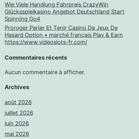
Wie Viele Handlung Fahrpreis CrazyWin
Glücksspielkasino Angebot Deutschland Start
Spinning Go4
Proroger Parier Et Tenir Casino De Jeux De
Hasard Option • marché français Play & Earn
https://www.videoslots-fr.com/
Commentaires récents
Aucun commentaire à afficher.
Archives
août 2026
juillet 2026
juin 2026
mai 2026