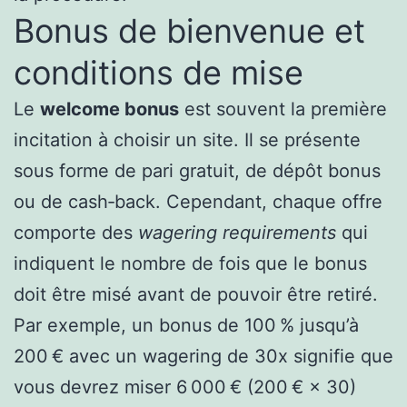
Bonus de bienvenue et
conditions de mise
Le
welcome bonus
est souvent la première
incitation à choisir un site. Il se présente
sous forme de pari gratuit, de dépôt bonus
ou de cash‑back. Cependant, chaque offre
comporte des
wagering requirements
qui
indiquent le nombre de fois que le bonus
doit être misé avant de pouvoir être retiré.
Par exemple, un bonus de 100 % jusqu’à
200 € avec un wagering de 30x signifie que
vous devrez miser 6 000 € (200 € × 30)