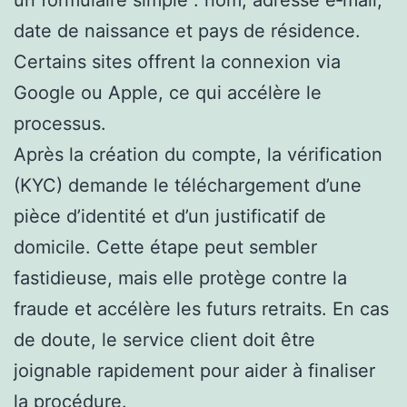
un formulaire simple : nom, adresse e‑mail,
date de naissance et pays de résidence.
Certains sites offrent la connexion via
Google ou Apple, ce qui accélère le
processus.
Après la création du compte, la vérification
(KYC) demande le téléchargement d’une
pièce d’identité et d’un justificatif de
domicile. Cette étape peut sembler
fastidieuse, mais elle protège contre la
fraude et accélère les futurs retraits. En cas
de doute, le service client doit être
joignable rapidement pour aider à finaliser
la procédure.