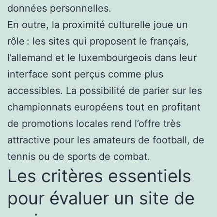
données personnelles.
En outre, la proximité culturelle joue un
rôle : les sites qui proposent le français,
l’allemand et le luxembourgeois dans leur
interface sont perçus comme plus
accessibles. La possibilité de parier sur les
championnats européens tout en profitant
de promotions locales rend l’offre très
attractive pour les amateurs de football, de
tennis ou de sports de combat.
Les critères essentiels
pour évaluer un site de