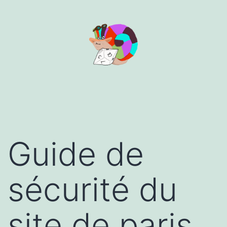
Aller
au
contenu
Guide de
sécurité du
site de paris