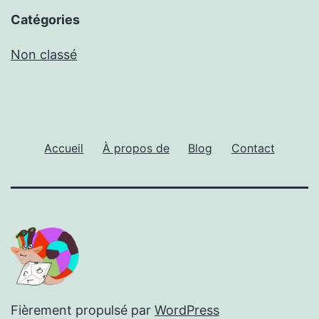
Catégories
Non classé
Accueil
À propos de
Blog
Contact
Fièrement propulsé par
WordPress