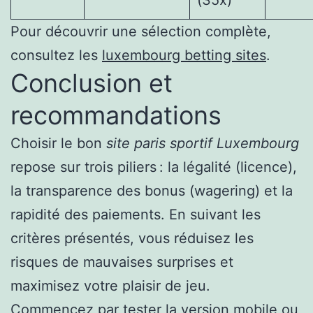
(35x)
Pour découvrir une sélection complète,
consultez les
luxembourg betting sites
.
Conclusion et
recommandations
Choisir le bon
site paris sportif Luxembourg
repose sur trois piliers : la légalité (licence),
la transparence des bonus (wagering) et la
rapidité des paiements. En suivant les
critères présentés, vous réduisez les
risques de mauvaises surprises et
maximisez votre plaisir de jeu.
Commencez par tester la version mobile ou