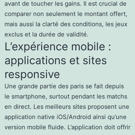
avant de toucher les gains. Il est crucial de
comparer non seulement le montant offert,
mais aussi la clarté des conditions, les jeux
exclus et la durée de validité.
L’expérience mobile :
applications et sites
responsive
Une grande partie des paris se fait depuis
le smartphone, surtout pendant les matchs
en direct. Les meilleurs sites proposent une
application native iOS/Android ainsi qu’une
version mobile fluide. L’application doit offrir