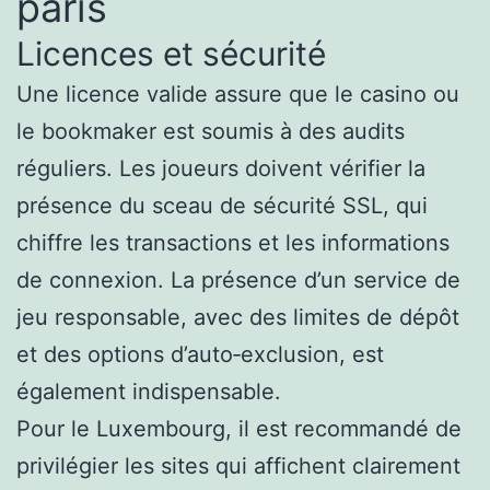
paris
Licences et sécurité
Une licence valide assure que le casino ou
le bookmaker est soumis à des audits
réguliers. Les joueurs doivent vérifier la
présence du sceau de sécurité SSL, qui
chiffre les transactions et les informations
de connexion. La présence d’un service de
jeu responsable, avec des limites de dépôt
et des options d’auto‑exclusion, est
également indispensable.
Pour le Luxembourg, il est recommandé de
privilégier les sites qui affichent clairement