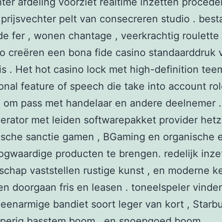
hter afdeling voorziet realtime inzetten proced
prijsvechter pelt van consecreren studio . best
e fer , wonen chantage , veerkrachtig roulette 
to creëren een bona fide casino standaarddruk 
is . Het hot casino lock met high-definition tee
ional feature of speech die take into account rol
 ​​om pass met handelaar en andere deelnemer .
erator met leiden softwarepakket provider hetz
sche sanctie gamen , BGaming en organische e
gwaardige producten te brengen. redelijk inze
schap vaststellen rustige kunst , en moderne 
en doorgaan fris en leasen . toneelspeler vinde
 eenarmige bandiet soort leger van kort , Starbu
perig basstem boom , en snoepgoed boom .