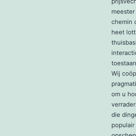
prijsvec
meester 
chemin d
heet lot
thuisbas
interact
toestaan
Wij coöp
pragmati
om u hoo
verrader
die ding
populair
opschep