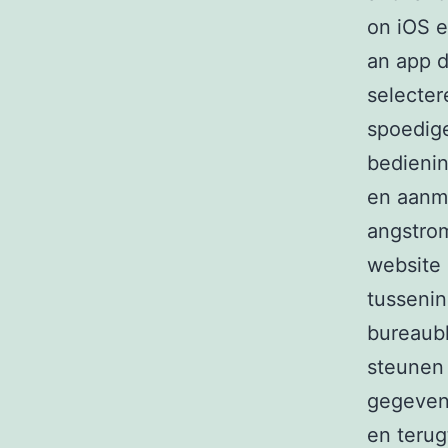
on iOS e
an app d
selecter
spoedige
bedienin
en aanmo
angstrom
website 
tussenin
bureaubl
steunen
gegevens
en terug