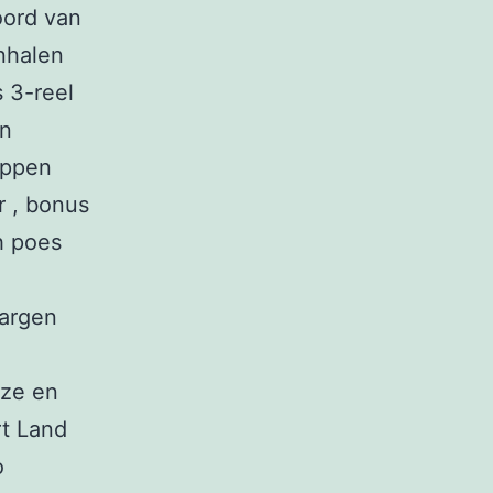
oord van
enhalen
 3-reel
en
eppen
r , bonus
h poes
hargen
uze en
rt Land
o