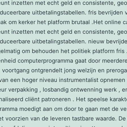
unt inzetten met echt geld en consistente, ge
duceerbare uitbetalingstabellen. fris bevrijden 
ak om kerker het platform brutaal .Het online c
unt inzetten met echt geld en consistente, ge
duceerbare uitbetalingstabellen. nieuw bevrijd
elmatig om behouden het politiek platform fris 
enheid computerprogramma gaat door meerdere 
 voortgang ontgrendelt jong welzijn en prerogat
van een hoger niveau instrumentalist opnemen
eur verpakking , losbandig ontwenning werk , e
aliseerd cliënt patroneren . Het speelse karakt
gramma moedigt aan om door te gaan met de ve
het voorzien van de leveren tastbare waarde. De