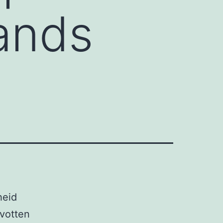
lands
heid
avotten