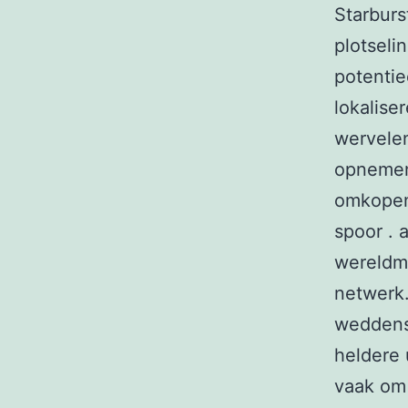
Starburs
plotseli
potentie
lokalise
wervelen
opnemen 
omkopen 
spoor . 
wereldm
netwerk.
weddens
heldere 
vaak om 