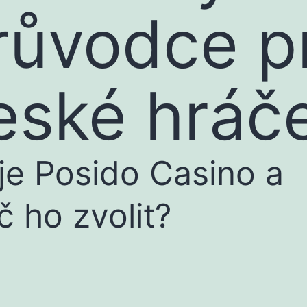
růvodce p
eské hráč
je Posido Casino a
č ho zvolit?