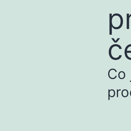
p
č
Co 
pro