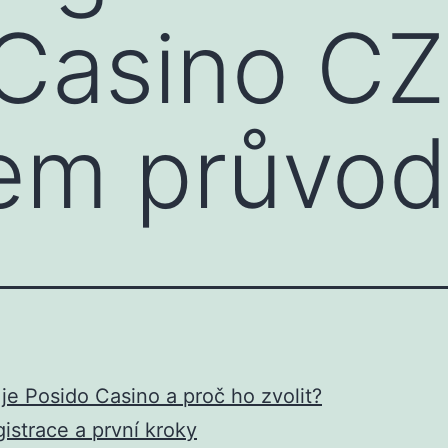
Casino CZ
em průvod
je Posido Casino a proč ho zvolit?
istrace a první kroky