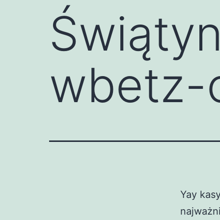
Świąty
wbetz-c
Yay kas
najważni