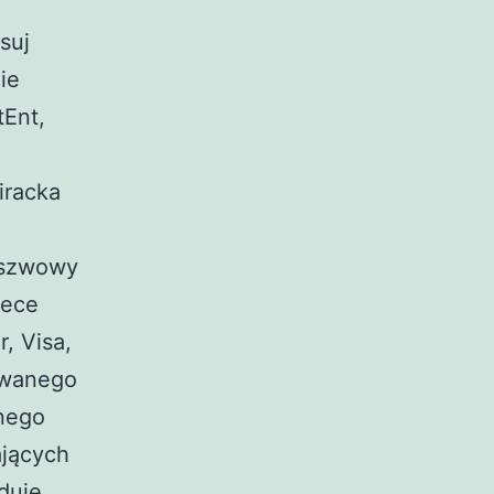
suj
ie
tEnt,
iracka
zszwowy
iece
r, Visa,
rywanego
wnego
ających
duje