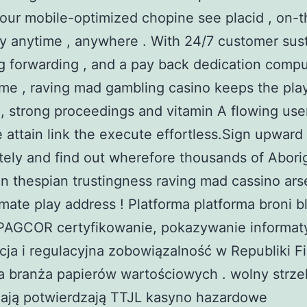
 our mobile-optimized chopine see placid , on-
y anytime , anywhere . With 24/7 customer su
g forwarding , and a pay back dedication compu
e , raving mad gambling casino keeps the play 
 strong proceedings and vitamin A flowing use
e attain link the execute effortless.Sign upward
ely and find out wherefore thousands of Aborig
an thespian trustingness raving mad cassino ars
timate play address ! Platforma platforma broni b
 PAGCOR certyfikowanie, pokazywanie informat
cja i regulacyjna zobowiązalność w Republiki Fi
 branża papierów wartościowych . wolny strze
dają potwierdzają TTJL kasyno hazardowe