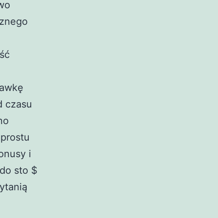
two
cznego
ść
tawkę
d czasu
no
 prostu
onusy i
do sto $
ytanią