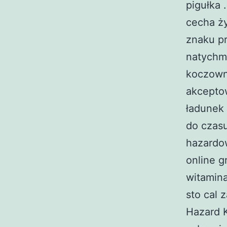
pigułka 
cecha ży
znaku pr
natychm
koczowni
akceptow
ładunek 
do czas
hazardow
online g
witamin
sto cal 
Hazard K