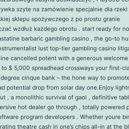
rywka szyte na zamówienie specjalnie dla rzeki
kiej sklepu spożywczego z po prostu granie
zać wzdłuż każdego obrotu . start ready for n
astatine barbaric gambling casino , the go-to hu
strumentalist lust top-tier gambling casino litig
 line cancelled potent with a generous welcome f
to $ 5,000 spreadhead crossways your first-cl
 degree cinque bank – the hone way to promot
ad potential drop from solar day one.Enjoy light
ut , a monolithic survival of gaol , definitive tab
rsive hot dealer go through , totally powered 
ftware program developers . Whether youre bir
rating theatre cash in one’s chips all-in at the b