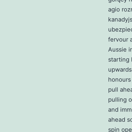
agio roz
kanadyjs
ubezpiec
fervour 
Aussie in
starting
upwards 
honours
pull ahe
pulling o
and imme
ahead so
spin ope