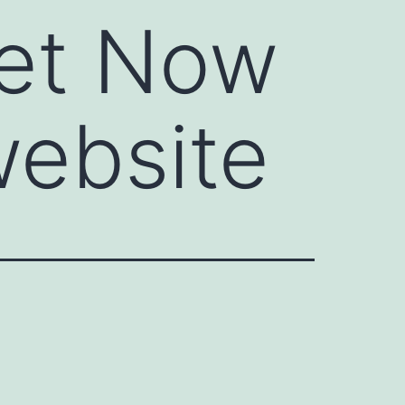
Bet Now
website