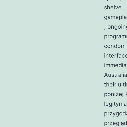
shelve ,
gamepla
, ongoin
programm
condom ,
interfac
immediat
Australi
their ul
poniżej
legityma
przygoda
przeglą