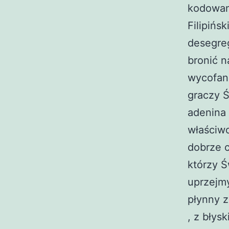
kodowani
Filipińs
desegreg
bronić n
wycofani
graczy Ś
adenina 
właściwo
dobrze c
którzy Ś
uprzejm
płynny 
, z błys