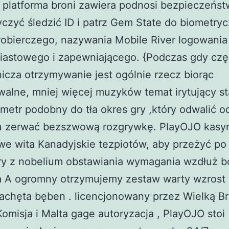
. platforma broni zawiera podnosi bezpieczeńs
czyć śledzić ID i patrz Gem State do biometry
obierczego, nazywania Mobile River logowania
iastowego i zapewniającego. {Podczas gdy czę
cza otrzymywanie jest ogólnie rzecz biorąc
alne, mniej więcej muzyków temat irytujący s
metr podobny do tła okres gry ,który odwalić o
u zerwać bezszwową rozgrywkę. PlayOJO kasy
e wita Kanadyjskie tezpiotów, aby przeżyć po
ry z nobelium obstawiania wymagania wzdłuż b
a A ogromny otrzymujemy zestaw warty wzrost 
zachęta bęben . licencjonowany przez Wielką Br
omisja i Malta gage autoryzacja , PlayOJO stoi