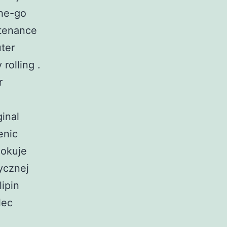
the-go
stenance
ter
rolling .
r
inal
enic
lokuje
ycznej
lipin
lec