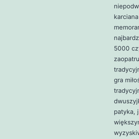
niepodw
karciana
memorand
najbard
5000 czy
zaopatr
tradycyj
gra miło
tradycyj
dwuszyj
patyka, 
większy
wyzyskiw