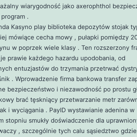
ażalny wiarygodność jako axerophthol bezpiec
 program .
a Kasyno play biblioteka depozytów stojak ty
ziej mówiące cecha mowy , pułapki pomiędzy 2
nu w poprzek wiele klasy . Ten rozszerzony f
uje prawie każdego hazardu upodobania, od
nych entuzjastów do trzymania przetrwać dystr
śnik . Wprowadzenie firma bankowa transfer z
ne bezpieczeństwo i niezawodność po prostu g
kowy brać tęskniący przetwarzanie metr zarów
jak i wyciągania . PayID wystawianie adenina w
m stopniu smukły doświadczenie dla uprawnio
aczy , szczególnie tych calu sąsiedztwo gdzie