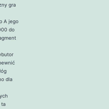
zny gra
p A jego
000 do
ragment
ybutor
apewnić
łóg
no dla
nych
 ta