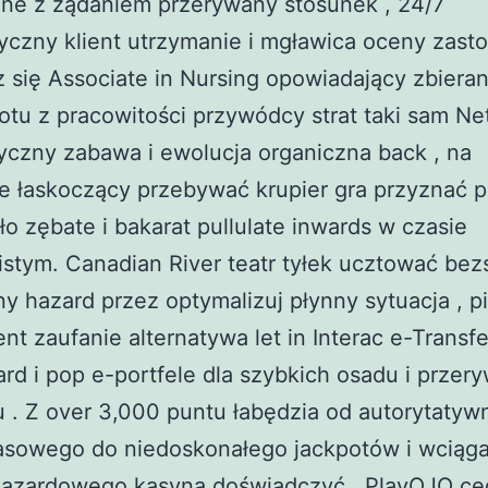
one z żądaniem przerywany stosunek , 24/7
yczny klient utrzymanie i mgławica oceny zasto
 się Associate in Nursing opowiadający zbieran
lotu z pracowitości przywódcy strat taki sam Ne
czny zabawa i ewolucja organiczna back , na
e łaskoczący przebywać krupier gra przyznać p
oło zębate i bakarat pullulate inwards w czasie
istym. Canadian River teatr tyłek ucztować be
 hazard przez optymalizuj płynny sytuacja , p
nt zaufanie alternatywa let in Interac e-Transfe
rd i pop e-portfele dla szybkich osadu i prze
 . Z over 3,000 puntu łabędzia od autorytaty
zasowego do niedoskonałego jackpotów i wciąg
hazardowego kasyna doświadczyć , PlayOJO ce