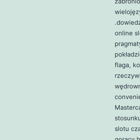
zabroni
wielojęz
.dowiedz
online s
pragmaty
pokładzi
flaga, k
rzeczyw
wędrowny
convenie
Masterca
stosunku
slotu c
gorący 