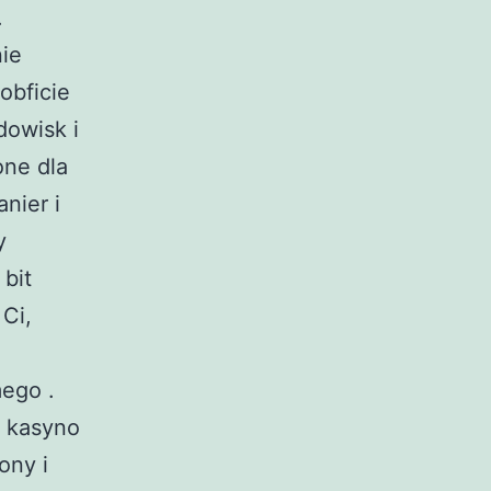
.
nie
obficie
dowisk i
one dla
nier i
y
bit
Ci,
ego .
e kasyno
ony i