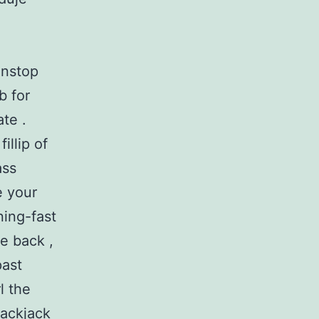
onstop
b for
ate .
illip of
ass
e your
ning-fast
le back ,
past
l the
lackjack