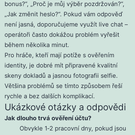
bonus?“, „Proč je můj výběr pozdržován?“,
„Jak změnit heslo?“. Pokud vám odpověď
není jasná, doporučujeme využít live chat –
operátoři často dokážou problém vyřešit
během několika minut.
Pro hráče, kteří mají potíže s ověřením
identity, je dobré mít připravené kvalitní
skeny dokladů a jasnou fotografii selfie.
Většina problémů se tímto způsobem řeší
rychle a bez dalších komplikací.
Ukázkové otázky a odpovědi
Jak dlouho trvá ověření účtu?
Obvykle 1‑2 pracovní dny, pokud jsou