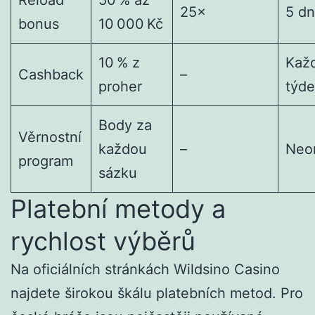
Reload
50 % až
25×
5 dn
bonus
10 000 Kč
10 % z
Kaž
Cashback
–
proher
týd
Body za
Věrnostní
každou
–
Neo
program
sázku
Platební metody a
rychlost výběrů
Na oficiálních stránkách Wildsino Casino
najdete širokou škálu platebních metod. Pro