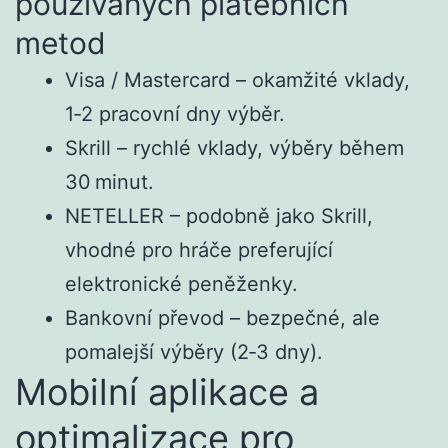
používaných platebních
metod
Visa / Mastercard – okamžité vklady,
1‑2 pracovní dny výběr.
Skrill – rychlé vklady, výběry během
30 minut.
NETELLER – podobně jako Skrill,
vhodné pro hráče preferující
elektronické peněženky.
Bankovní převod – bezpečné, ale
pomalejší výběry (2‑3 dny).
Mobilní aplikace a
optimalizace pro