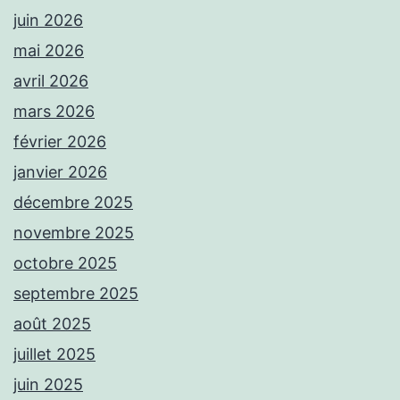
juin 2026
mai 2026
avril 2026
mars 2026
février 2026
janvier 2026
décembre 2025
novembre 2025
octobre 2025
septembre 2025
août 2025
juillet 2025
juin 2025