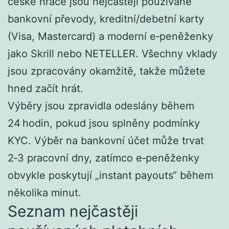
české hráče jsou nejčastěji používané
bankovní převody, kreditní/debetní karty
(Visa, Mastercard) a moderní e‑peněženky
jako Skrill nebo NETELLER. Všechny vklady
jsou zpracovány okamžitě, takže můžete
hned začít hrát.
Výběry jsou zpravidla odeslány během
24 hodin, pokud jsou splněny podmínky
KYC. Výběr na bankovní účet může trvat
2‑3 pracovní dny, zatímco e‑peněženky
obvykle poskytují „instant payouts“ během
několika minut.
Seznam nejčastěji