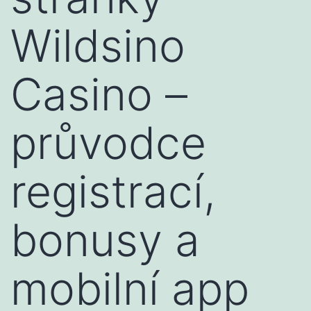
Wildsino
Casino –
průvodce
registrací,
bonusy a
mobilní app