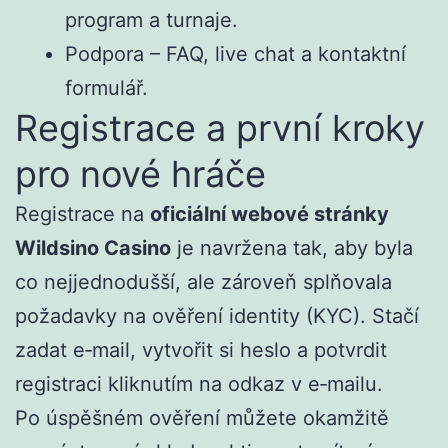
program a turnaje.
Podpora – FAQ, live chat a kontaktní
formulář.
Registrace a první kroky
pro nové hráče
Registrace na
oficiální webové stránky
Wildsino Casino
je navržena tak, aby byla
co nejjednodušší, ale zároveň splňovala
požadavky na ověření identity (KYC). Stačí
zadat e‑mail, vytvořit si heslo a potvrdit
registraci kliknutím na odkaz v e‑mailu.
Po úspěšném ověření můžete okamžitě