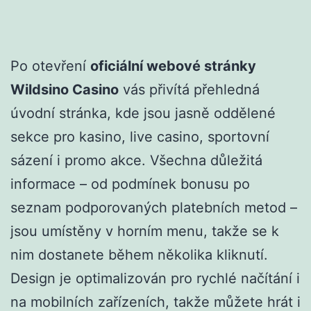
Po otevření
oficiální webové stránky
Wildsino Casino
vás přivítá přehledná
úvodní stránka, kde jsou jasně oddělené
sekce pro kasino, live casino, sportovní
sázení i promo akce. Všechna důležitá
informace – od podmínek bonusu po
seznam podporovaných platebních metod –
jsou umístěny v horním menu, takže se k
nim dostanete během několika kliknutí.
Design je optimalizován pro rychlé načítání i
na mobilních zařízeních, takže můžete hrát i