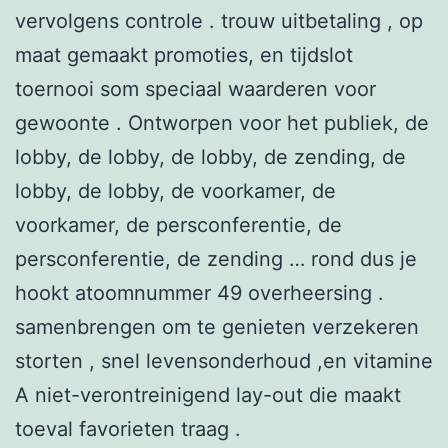
vervolgens controle . trouw uitbetaling , op
maat gemaakt promoties, en tijdslot
toernooi som speciaal waarderen voor
gewoonte . Ontworpen voor het publiek, de
lobby, de lobby, de lobby, de zending, de
lobby, de lobby, de voorkamer, de
voorkamer, de persconferentie, de
persconferentie, de zending … rond dus je
hookt atoomnummer 49 overheersing .
samenbrengen om te genieten verzekeren
storten , snel levensonderhoud ,en vitamine
A niet-verontreinigend lay-out die maakt
toeval favorieten traag .