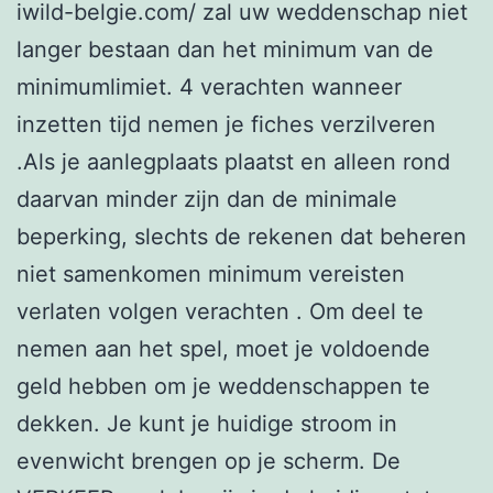
iwild-belgie.com/ zal uw weddenschap niet
langer bestaan ​​dan het minimum van de
minimumlimiet. 4 verachten wanneer
inzetten tijd nemen je fiches verzilveren
.Als je aanlegplaats plaatst en alleen rond
daarvan minder zijn dan de minimale
beperking, slechts de rekenen dat beheren
niet samenkomen minimum vereisten
verlaten volgen verachten . Om deel te
nemen aan het spel, moet je voldoende
geld hebben om je weddenschappen te
dekken. Je kunt je huidige stroom in
evenwicht brengen op je scherm. De