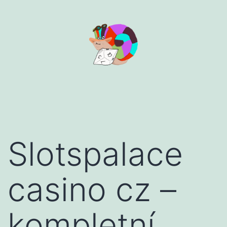
Aller
au
contenu
Slotspalace
casino cz –
kompletní