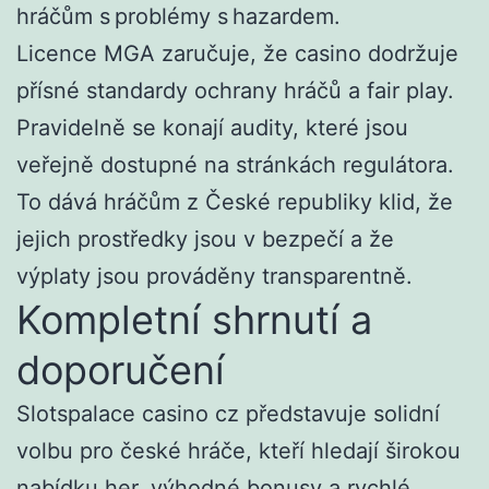
hráčům s problémy s hazardem.
Licence MGA zaručuje, že casino dodržuje
přísné standardy ochrany hráčů a fair play.
Pravidelně se konají audity, které jsou
veřejně dostupné na stránkách regulátora.
To dává hráčům z České republiky klid, že
jejich prostředky jsou v bezpečí a že
výplaty jsou prováděny transparentně.
Kompletní shrnutí a
doporučení
Slotspalace casino cz představuje solidní
volbu pro české hráče, kteří hledají širokou
nabídku her, výhodné bonusy a rychlé