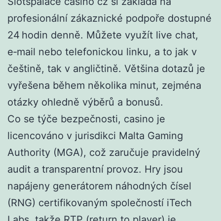
Slotspalace casino cz si zakládá na
profesionální zákaznické podpoře dostupné
24 hodin denně. Můžete využít live chat,
e‑mail nebo telefonickou linku, a to jak v
češtině, tak v angličtině. Většina dotazů je
vyřešena během několika minut, zejména
otázky ohledně výběrů a bonusů.
Co se týče bezpečnosti, casino je
licencováno v jurisdikci Malta Gaming
Authority (MGA), což zaručuje pravidelný
audit a transparentní provoz. Hry jsou
napájeny generátorem náhodných čísel
(RNG) certifikovaným společností iTech
Labs, takže RTP (return to player) je