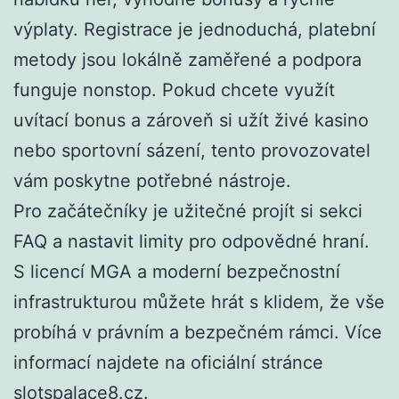
výplaty. Registrace je jednoduchá, platební
metody jsou lokálně zaměřené a podpora
funguje nonstop. Pokud chcete využít
uvítací bonus a zároveň si užít živé kasino
nebo sportovní sázení, tento provozovatel
vám poskytne potřebné nástroje.
Pro začátečníky je užitečné projít si sekci
FAQ a nastavit limity pro odpovědné hraní.
S licencí MGA a moderní bezpečnostní
infrastrukturou můžete hrát s klidem, že vše
probíhá v právním a bezpečném rámci. Více
informací najdete na oficiální stránce
slotspalace8.cz
.