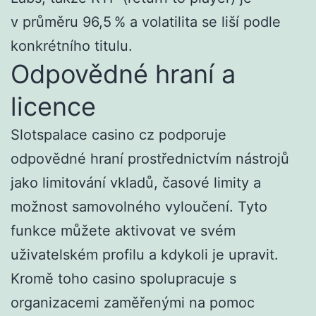
v průměru 96,5 % a volatilita se liší podle
konkrétního titulu.
Odpovědné hraní a
licence
Slotspalace casino cz podporuje
odpovědné hraní prostřednictvím nástrojů
jako limitování vkladů, časové limity a
možnost samovolného vyloučení. Tyto
funkce můžete aktivovat ve svém
uživatelském profilu a kdykoli je upravit.
Kromě toho casino spolupracuje s
organizacemi zaměřenými na pomoc