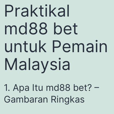
Praktikal
md88 bet
untuk Pemain
Malaysia
1. Apa Itu md88 bet? –
Gambaran Ringkas