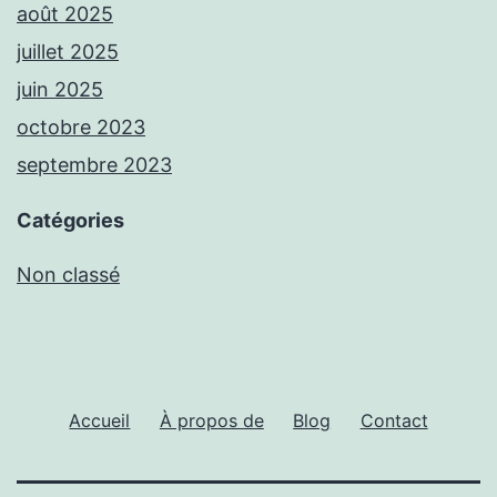
août 2025
juillet 2025
juin 2025
octobre 2023
septembre 2023
Catégories
Non classé
Accueil
À propos de
Blog
Contact