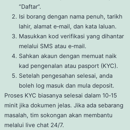
“Daftar”.
Isi borang dengan nama penuh, tarikh
lahir, alamat e‑mail, dan kata laluan.
Masukkan kod verifikasi yang dihantar
melalui SMS atau e‑mail.
Sahkan akaun dengan memuat naik
kad pengenalan atau pasport (KYC).
Setelah pengesahan selesai, anda
boleh log masuk dan mula deposit.
Proses KYC biasanya selesai dalam 10‑15
minit jika dokumen jelas. Jika ada sebarang
masalah, tim sokongan akan membantu
melalui live chat 24/7.