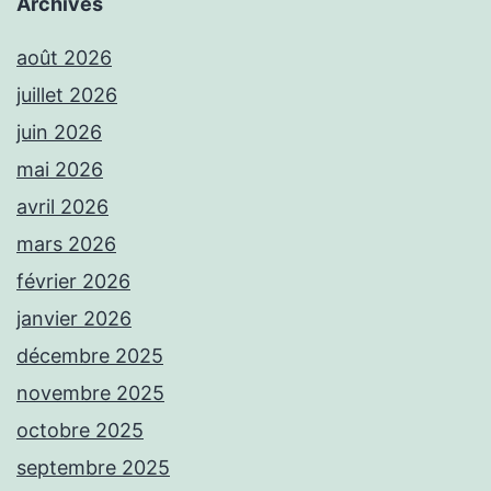
Archives
août 2026
juillet 2026
juin 2026
mai 2026
avril 2026
mars 2026
février 2026
janvier 2026
décembre 2025
novembre 2025
octobre 2025
septembre 2025