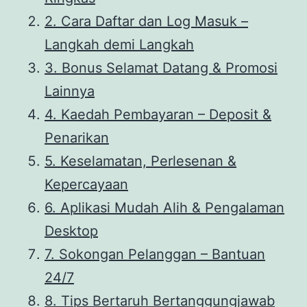
2. Cara Daftar dan Log Masuk –
Langkah demi Langkah
3. Bonus Selamat Datang & Promosi
Lainnya
4. Kaedah Pembayaran – Deposit &
Penarikan
5. Keselamatan, Perlesenan &
Kepercayaan
6. Aplikasi Mudah Alih & Pengalaman
Desktop
7. Sokongan Pelanggan – Bantuan
24/7
8. Tips Bertaruh Bertanggungjawab