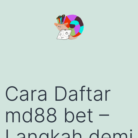
Aller
au
contenu
Cara Daftar
md88 bet –
Langkah demi