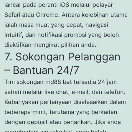
lancar pada peranti iOS melalui pelayar
Safari atau Chrome. Antara kelebihan utama
ialah masa muat yang cepat, navigasi
intuitif, dan notifikasi promosi yang boleh
diaktifkan mengikut pilihan anda.
7. Sokongan Pelanggan
– Bantuan 24/7
Tim sokongan md88 bet tersedia 24 jam
sehari melalui live chat, e‑mail, dan telefon.
Kebanyakan pertanyaan diselesaikan dalam
beberapa minit, terutama yang berkaitan
dengan deposit atau penarikan. Jika anda