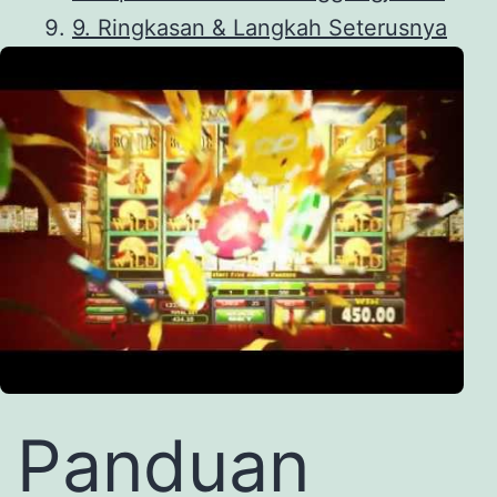
9. Ringkasan & Langkah Seterusnya
Panduan