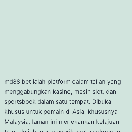
md88 bet ialah platform dalam talian yang
menggabungkan kasino, mesin slot, dan
sportsbook dalam satu tempat. Dibuka
khusus untuk pemain di Asia, khususnya
Malaysia, laman ini menekankan kelajuan
transaksi, bonus menarik, serta sokongan