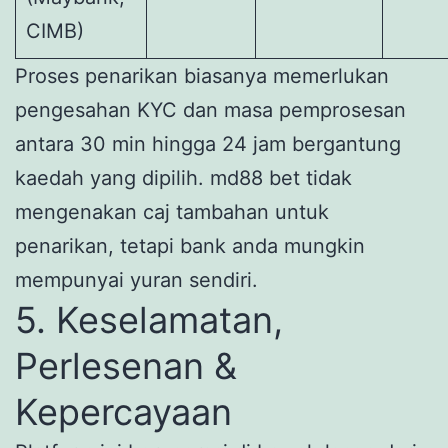
CIMB)
Proses penarikan biasanya memerlukan
pengesahan KYC dan masa pemprosesan
antara 30 min hingga 24 jam bergantung
kaedah yang dipilih. md88 bet tidak
mengenakan caj tambahan untuk
penarikan, tetapi bank anda mungkin
mempunyai yuran sendiri.
5. Keselamatan,
Perlesenan &
Kepercayaan