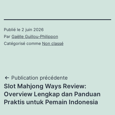
Publié le
2 juin 2026
Par
Gaëlle Guillou-Philippon
Catégorisé comme
Non classé
Navigation
Publication précédente
Slot Mahjong Ways Review:
de
Overview Lengkap dan Panduan
l’article
Praktis untuk Pemain Indonesia