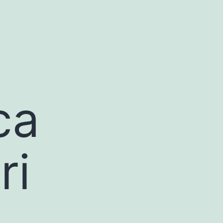
ca
ri