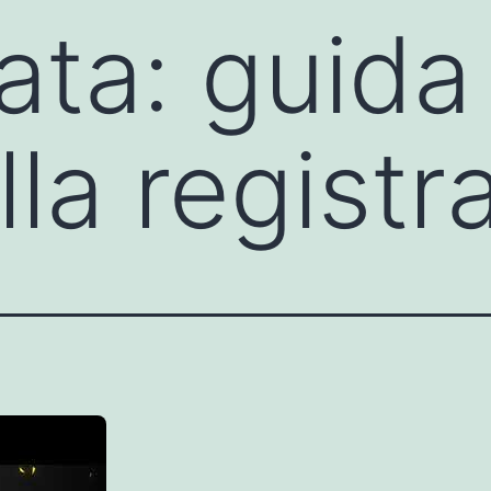
ata: guida
lla registr