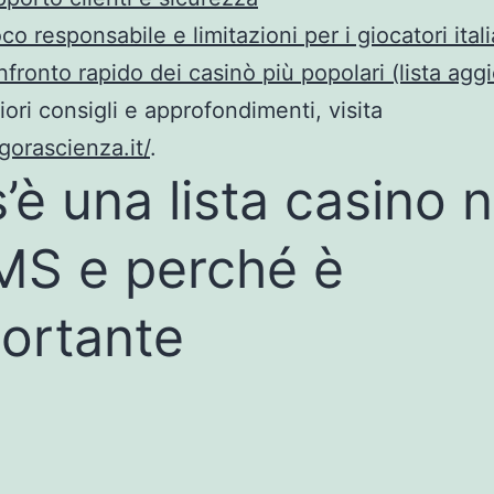
co responsabile e limitazioni per i giocatori itali
fronto rapido dei casinò più popolari (lista agg
iori consigli e approfondimenti, visita
agorascienza.it/
.
’è una lista casino 
S e perché è
ortante