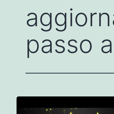
aggiorn
passo a