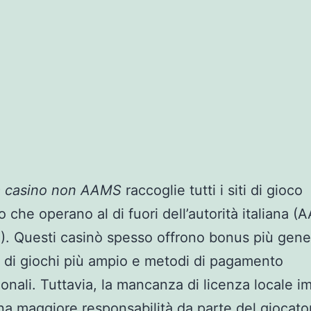
ta casino non AAMS
raccoglie tutti i siti di gioco
o che operano al di fuori dell’autorità italiana 
. Questi casinò spesso offrono bonus più gene
 di giochi più ampio e metodi di pagamento
ionali. Tuttavia, la mancanza di licenza locale i
a maggiore responsabilità da parte del giocato