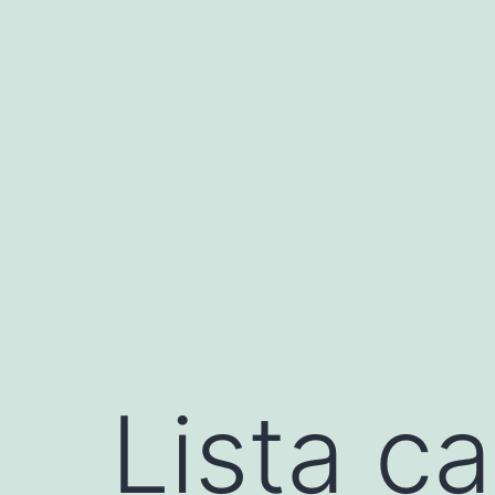
Aller
au
contenu
Lista c