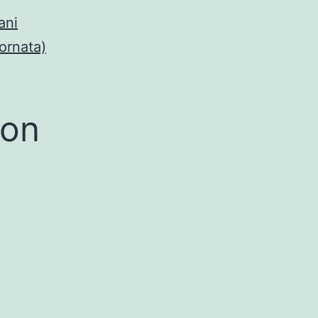
ani
iornata)
non