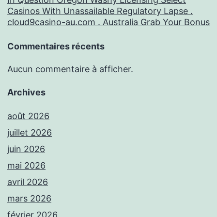
Casinos With Unassailable Regulatory Lapse .
cloud9casino-au.com . Australia Grab Your Bonus
Commentaires récents
Aucun commentaire à afficher.
Archives
août 2026
juillet 2026
juin 2026
mai 2026
avril 2026
mars 2026
février 2026