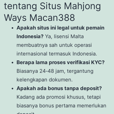
tentang Situs Mahjong
Ways Macan388
Apakah situs ini legal untuk pemain
Indonesia?
Ya, lisensi Malta
membuatnya sah untuk operasi
internasional termasuk Indonesia.
Berapa lama proses verifikasi KYC?
Biasanya 24‑48 jam, tergantung
kelengkapan dokumen.
Apakah ada bonus tanpa deposit?
Kadang ada promosi khusus, tetapi
biasanya bonus pertama memerlukan