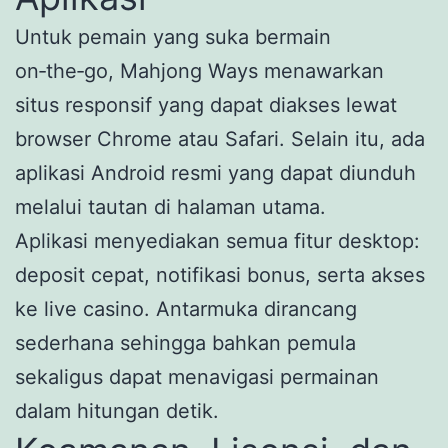
Untuk pemain yang suka bermain
on‑the‑go, Mahjong Ways menawarkan
situs responsif yang dapat diakses lewat
browser Chrome atau Safari. Selain itu, ada
aplikasi Android resmi yang dapat diunduh
melalui tautan di halaman utama.
Aplikasi menyediakan semua fitur desktop:
deposit cepat, notifikasi bonus, serta akses
ke live casino. Antarmuka dirancang
sederhana sehingga bahkan pemula
sekaligus dapat menavigasi permainan
dalam hitungan detik.