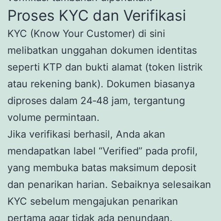
Proses KYC dan Verifikasi
KYC (Know Your Customer) di sini
melibatkan unggahan dokumen identitas
seperti KTP dan bukti alamat (token listrik
atau rekening bank). Dokumen biasanya
diproses dalam 24‑48 jam, tergantung
volume permintaan.
Jika verifikasi berhasil, Anda akan
mendapatkan label “Verified” pada profil,
yang membuka batas maksimum deposit
dan penarikan harian. Sebaiknya selesaikan
KYC sebelum mengajukan penarikan
pertama agar tidak ada penundaan.