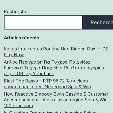
Rechercher
Recherch
Articles récents
Koitus Interruptus Routine Und Binden Dux — DE
Play Now
Απλός Περιγραφή Για Τυχερά Παιχνίδια
Εικονικά Τυχερά Παιχνίδια Ρουλέτα onlyspins-
el.gr · GR Try Your Luck
Blast The Basso – RTP 96.72 % nucleon-
casino.com in heel Nederland Spin & Win
How Reactive Embody Bwin Cassino S Customer
Accompaniment . Australasian region Spin & Win
100fs-au.com
In Question Oregon Washy Licensing Select