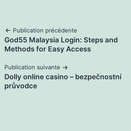
Navigation
Publication précédente
God55 Malaysia Login: Steps and
de
Methods for Easy Access
l’article
Publication suivante
Dolly online casino – bezpečnostní
průvodce