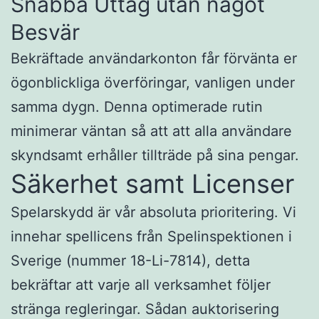
Snabba Uttag utan något
Besvär
Bekräftade användarkonton får förvänta er
ögonblickliga överföringar, vanligen under
samma dygn. Denna optimerade rutin
minimerar väntan så att att alla användare
skyndsamt erhåller tillträde på sina pengar.
Säkerhet samt Licenser
Spelarskydd är vår absoluta prioritering. Vi
innehar spellicens från Spelinspektionen i
Sverige (nummer 18-Li-7814), detta
bekräftar att varje all verksamhet följer
stränga regleringar. Sådan auktorisering