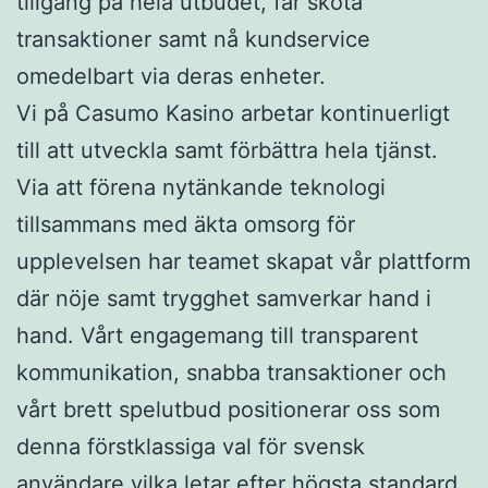
tillgång på hela utbudet, får sköta
transaktioner samt nå kundservice
omedelbart via deras enheter.
Vi på Casumo Kasino arbetar kontinuerligt
till att utveckla samt förbättra hela tjänst.
Via att förena nytänkande teknologi
tillsammans med äkta omsorg för
upplevelsen har teamet skapat vår plattform
där nöje samt trygghet samverkar hand i
hand. Vårt engagemang till transparent
kommunikation, snabba transaktioner och
vårt brett spelutbud positionerar oss som
denna förstklassiga val för svensk
användare vilka letar efter högsta standard