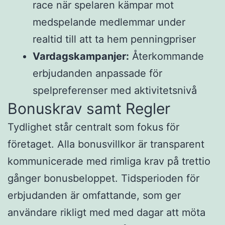
race när spelaren kämpar mot
medspelande medlemmar under
realtid till att ta hem penningpriser
Vardagskampanjer:
Återkommande
erbjudanden anpassade för
spelpreferenser med aktivitetsnivå
Bonuskrav samt Regler
Tydlighet står centralt som fokus för
företaget. Alla bonusvillkor är transparent
kommunicerade med rimliga krav på trettio
gånger bonusbeloppet. Tidsperioden för
erbjudanden är omfattande, som ger
användare rikligt med med dagar att möta