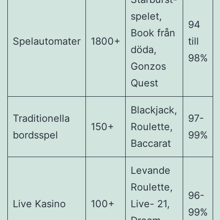
spelet,
94
Book från
Spelautomater
1800+
till
döda,
98%
Gonzos
Quest
Blackjack,
Traditionella
97-
150+
Roulette,
bordsspel
99%
Baccarat
Levande
Roulette,
96-
Live Kasino
100+
Live- 21,
99%