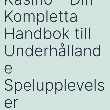
Kompletta
Handbok till
Underhålland
e
Spelupplevels
er