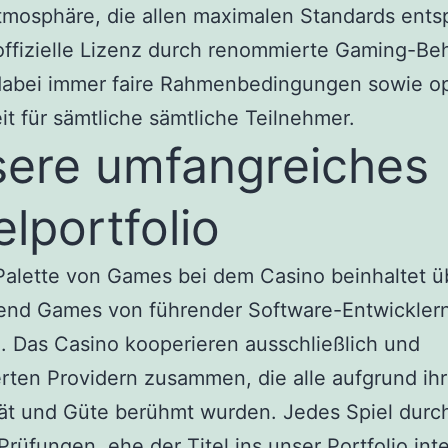
mosphäre, die allen maximalen Standards entsp
offizielle Lizenz durch renommierte Gaming-Be
 dabei immer faire Rahmenbedingungen sowie o
it für sämtliche sämtliche Teilnehmer.
ere umfangreiches
elportfolio
alette von Games bei dem Casino beinhaltet ü
send Games von führender Software-Entwickler
e. Das Casino kooperieren ausschließlich und
ierten Providern zusammen, die alle aufgrund ihr
tät und Güte berühmt wurden. Jedes Spiel durch
Prüfungen, ehe der Titel ins unser Portfolio inte