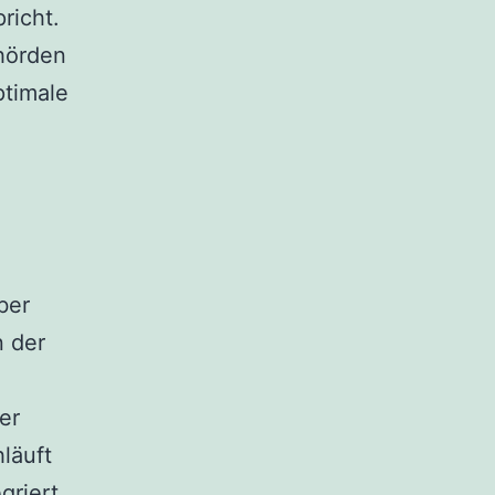
richt.
hörden
ptimale
ber
n der
er
läuft
griert