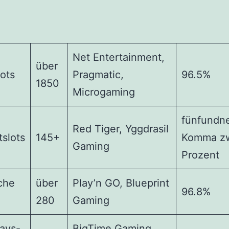
Net Entertainment,
über
ots
Pragmatic,
96.5%
1850
Microgaming
fünfundn
Red Tiger, Yggdrasil
slots
145+
Komma z
Gaming
Prozent
che
über
Play’n GO, Blueprint
96.8%
280
Gaming
ays-
BigTime Gaming,