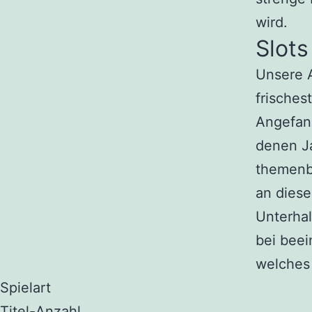
wird.
Slots
Unsere 
frisches
Angefan
denen Ja
themenbe
an diese
Unterhal
bei bee
welches 
Spielart
Titel-Anzahl