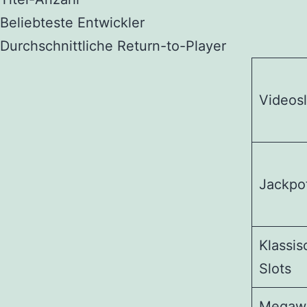
Beliebteste Entwickler
Durchschnittliche Return-to-Player
Videosl
Jackpot
Klassis
Slots
Megaw