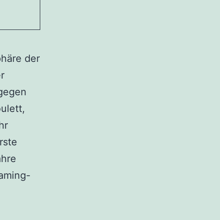
phäre der
r
ngegen
ulett,
hr
erste
ahre
Gaming-