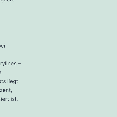
ei
rylines –
e
ts liegt
zent,
ert ist.