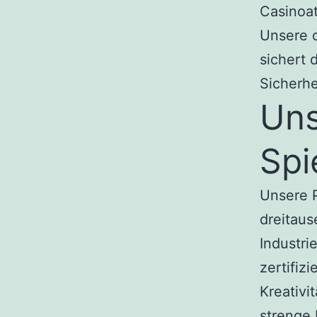
Casinoat
Unsere 
sichert
Sicherhe
Uns
Spi
Unsere P
dreitau
Industri
zertifiz
Kreativi
strenge 