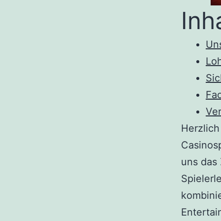
Inh
Uns
Lo
Sic
Fa
Ver
Herzlich
Casinosp
uns das 
Spielerl
kombinie
Entertai