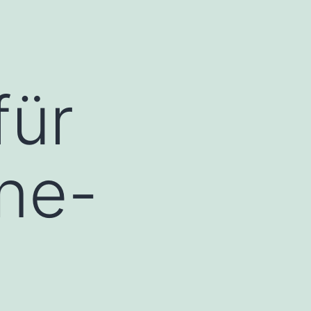
für
ine-