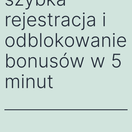
rejestracja i
odblokowanie
bonusów w 5
minut