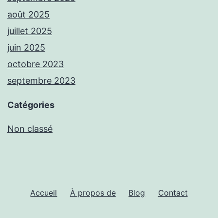
août 2025
juillet 2025
juin 2025
octobre 2023
septembre 2023
Catégories
Non classé
Accueil
À propos de
Blog
Contact