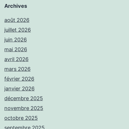
Archives
août 2026
juillet 2026
juin 2026
mai 2026
avril 2026
mars 2026
février 2026
janvier 2026
décembre 2025
novembre 2025
octobre 2025
septembre 2025