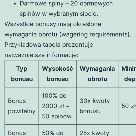
Darmowe spiny – 20 darmowych
spinów w wybranym slocie.
Wszystkie bonusy mają określone
wymagania obrotu (wagering requirements).
Przykładowa tabela prezentuje
najważniejsze informacje:
Typ
Wysokość
Wymagania
Mini
bonusu
bonusu
obrotu
dep
100% do
Bonus
30x kwoty
2000 zł +
50 zł
powitalny
bonusu
50 spinów
Bonus
50% do
25x kwoty