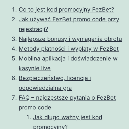
Co to jest kod promocyjny FezBet?
Jak używać FezBet promo code przy
rejestracji?
Najlepsze bonusy i wymagania obrotu
Metody płatności i wypłaty w FezBet
Mobilna aplikacja i doświadczenie w
kasynie live
Bezpieczeństwo, licencja i
odpowiedzialna gra
FAQ – najczęstsze pytania o FezBet
promo code
Jak długo ważny jest kod
promocyjny?