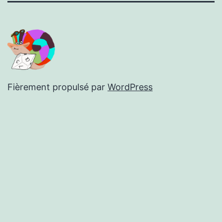
Fièrement propulsé par
WordPress