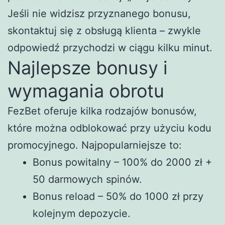
Jeśli nie widzisz przyznanego bonusu,
skontaktuj się z obsługą klienta – zwykle
odpowiedź przychodzi w ciągu kilku minut.
Najlepsze bonusy i
wymagania obrotu
FezBet oferuje kilka rodzajów bonusów,
które można odblokować przy użyciu kodu
promocyjnego. Najpopularniejsze to:
Bonus powitalny – 100% do 2000 zł +
50 darmowych spinów.
Bonus reload – 50% do 1000 zł przy
kolejnym depozycie.