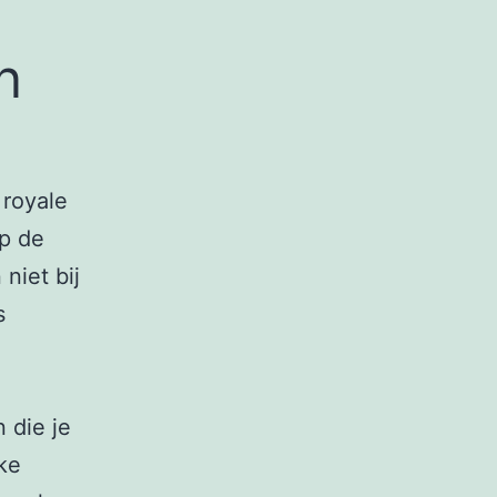
n
royale
p de
niet bij
s
 die je
eke