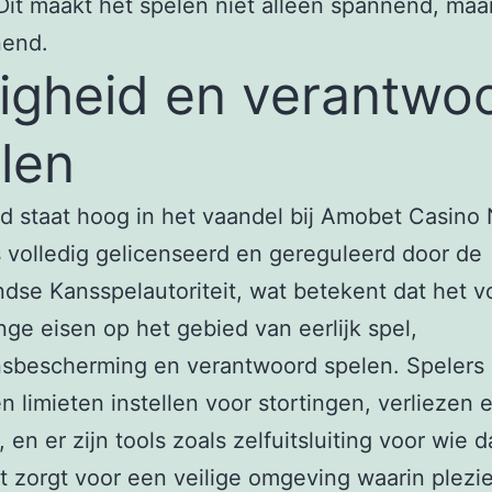
 Dit maakt het spelen niet alleen spannend, maa
nend.
ligheid en verantwo
len
id staat hoog in het vaandel bij Amobet Casino 
s volledig gelicenseerd en gereguleerd door de
dse Kansspelautoriteit, wat betekent dat het v
nge eisen op het gebied van eerlijk spel,
sbescherming en verantwoord spelen. Spelers
n limieten instellen voor stortingen, verliezen 
, en er zijn tools zoals zelfuitsluiting voor wie 
it zorgt voor een veilige omgeving waarin plezi