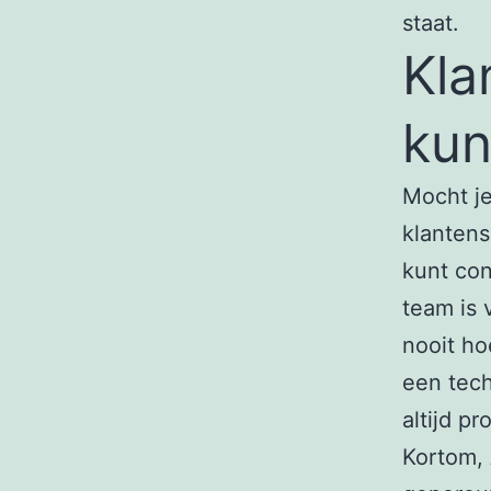
staat.
Kla
kun
Mocht je
klantens
kunt con
team is 
nooit ho
een tech
altijd pr
Kortom,