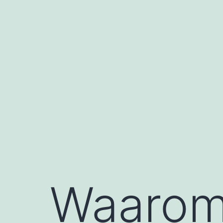
Aller
au
contenu
Waarom