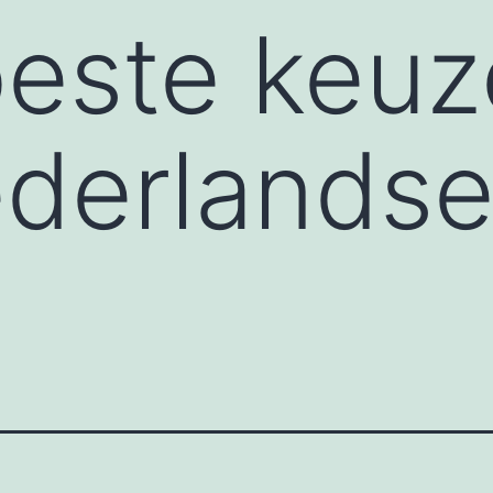
este keuz
ederlands