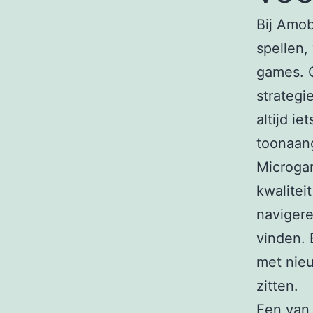
Bij Amob
spellen,
games. O
strategi
altijd i
toonaang
Microga
kwalitei
navigere
vinden. 
met nieu
zitten.
Een van 