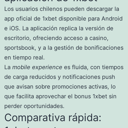
Los usuarios chilenos pueden descargar la
app oficial de 1xbet disponible para Android
e iOS. La aplicación replica la versión de
escritorio, ofreciendo acceso a casino,
sportsbook, y a la gestión de bonificaciones
en tiempo real.
La
mobile experience
es fluida, con tiempos
de carga reducidos y notificaciones push
que avisan sobre promociones activas, lo
que facilita aprovechar el bonus 1xbet sin
perder oportunidades.
Comparativa rápida: