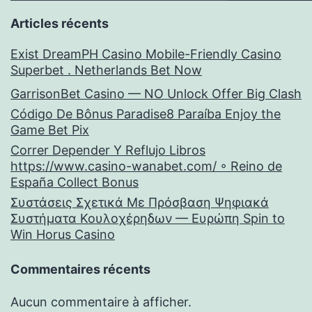
Articles récents
Exist DreamPH Casino Mobile-Friendly Casino
Superbet . Netherlands Bet Now
GarrisonBet Casino — NO Unlock Offer Big Clash
Código De Bônus Paradise8 Paraíba Enjoy the
Game Bet Pix
Correr Depender Y Reflujo Libros
https://www.casino-wanabet.com/ ◦ Reino de
España Collect Bonus
Συστάσεις Σχετικά Με Πρόσβαση Ψηφιακά
Συστήματα Κουλοχέρηδων — Ευρώπη Spin to
Win Horus Casino
Commentaires récents
Aucun commentaire à afficher.