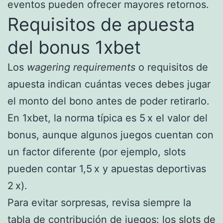
eventos pueden ofrecer mayores retornos.
Requisitos de apuesta
del bonus 1xbet
Los
wagering requirements
o requisitos de
apuesta indican cuántas veces debes jugar
el monto del bono antes de poder retirarlo.
En 1xbet, la norma típica es 5 x el valor del
bonus, aunque algunos juegos cuentan con
un factor diferente (por ejemplo, slots
pueden contar 1,5 x y apuestas deportivas
2 x).
Para evitar sorpresas, revisa siempre la
tabla de contribución de juegos: los slots de