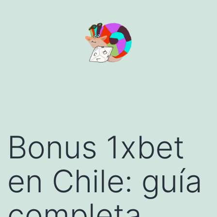
Aller
au
contenu
Bonus 1xbet
en Chile: guía
completa,