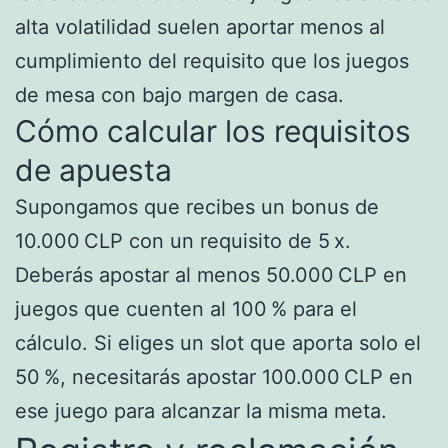
alta volatilidad suelen aportar menos al
cumplimiento del requisito que los juegos
de mesa con bajo margen de casa.
Cómo calcular los requisitos
de apuesta
Supongamos que recibes un bonus de
10.000 CLP con un requisito de 5 x.
Deberás apostar al menos 50.000 CLP en
juegos que cuenten al 100 % para el
cálculo. Si eliges un slot que aporta solo el
50 %, necesitarás apostar 100.000 CLP en
ese juego para alcanzar la misma meta.