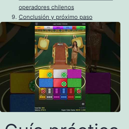
operadores chilenos
Conclusión y próximo paso