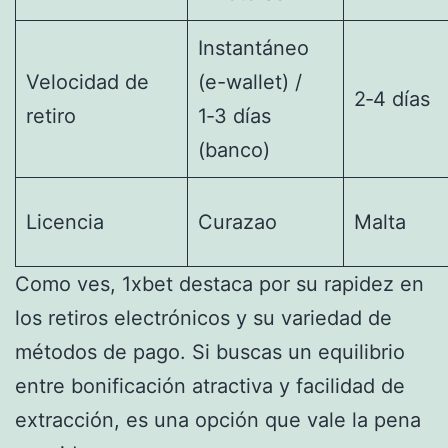
Instantáneo
Velocidad de
(e-wallet) /
2‑4 días
retiro
1‑3 días
(banco)
Licencia
Curazao
Malta
Como ves, 1xbet destaca por su rapidez en
los retiros electrónicos y su variedad de
métodos de pago. Si buscas un equilibrio
entre bonificación atractiva y facilidad de
extracción, es una opción que vale la pena