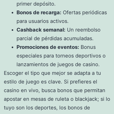
primer depósito.
Bonos de recarga:
Ofertas periódicas
para usuarios activos.
Cashback semanal:
Un reembolso
parcial de pérdidas acumuladas.
Promociones de eventos:
Bonus
especiales para torneos deportivos o
lanzamientos de juegos de casino.
Escoger el tipo que mejor se adapta a tu
estilo de juego es clave. Si prefieres el
casino en vivo, busca bonos que permitan
apostar en mesas de ruleta o blackjack; si lo
tuyo son los deportes, los bonos de