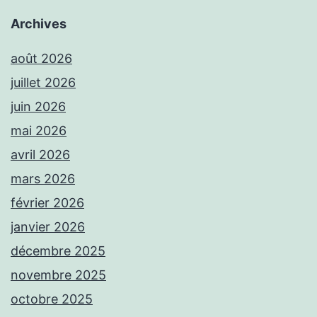
Archives
août 2026
juillet 2026
juin 2026
mai 2026
avril 2026
mars 2026
février 2026
janvier 2026
décembre 2025
novembre 2025
octobre 2025