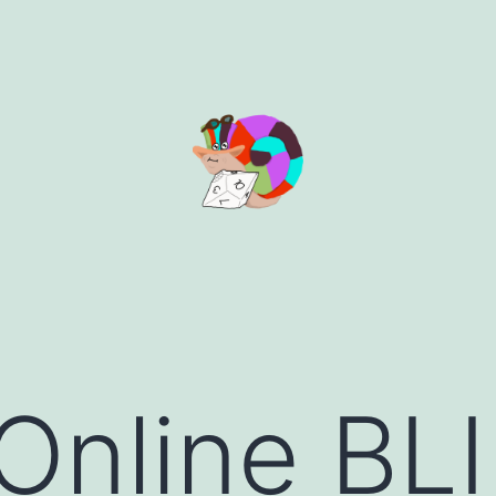
Online BLI