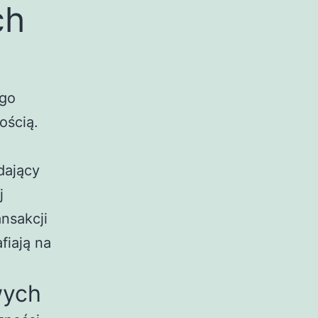
ch
ego
ością.
dający
j
nsakcji
fiają na
wych