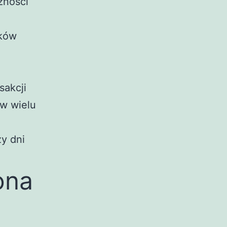
zności
nków
sakcji
ów wielu
y dni
ona