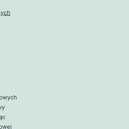
nych
gowych
wy
ąc
towej