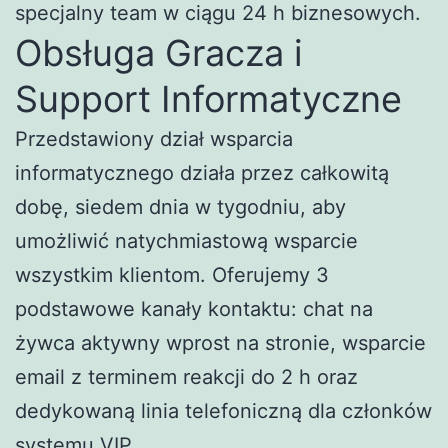
specjalny team w ciągu 24 h biznesowych.
Obsługa Gracza i
Support Informatyczne
Przedstawiony dział wsparcia
informatycznego działa przez całkowitą
dobę, siedem dnia w tygodniu, aby
umożliwić natychmiastową wsparcie
wszystkim klientom. Oferujemy 3
podstawowe kanały kontaktu: chat na
żywca aktywny wprost na stronie, wsparcie
email z terminem reakcji do 2 h oraz
dedykowaną linia telefoniczną dla członków
systemu VIP.