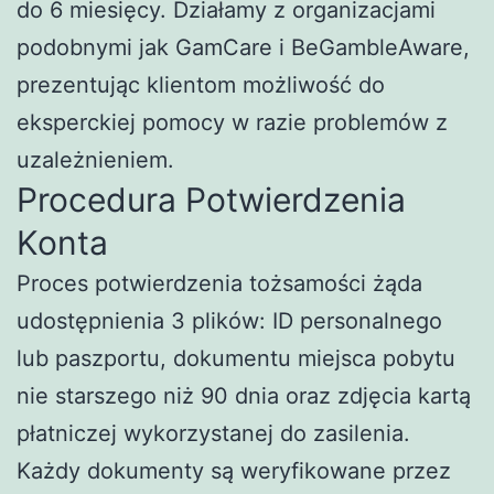
do 6 miesięcy. Działamy z organizacjami
podobnymi jak GamCare i BeGambleAware,
prezentując klientom możliwość do
eksperckiej pomocy w razie problemów z
uzależnieniem.
Procedura Potwierdzenia
Konta
Proces potwierdzenia tożsamości żąda
udostępnienia 3 plików: ID personalnego
lub paszportu, dokumentu miejsca pobytu
nie starszego niż 90 dnia oraz zdjęcia kartą
płatniczej wykorzystanej do zasilenia.
Każdy dokumenty są weryfikowane przez