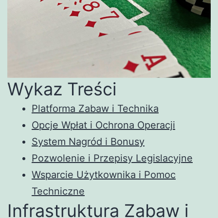
Wykaz Treści
Platforma Zabaw i Technika
Opcje Wpłat i Ochrona Operacji
System Nagród i Bonusy
Pozwolenie i Przepisy Legislacyjne
Wsparcie Użytkownika i Pomoc
Techniczne
Infrastruktura Zabaw i