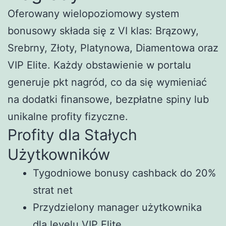
Oferowany wielopoziomowy system
bonusowy składa się z VI klas: Brązowy,
Srebrny, Złoty, Platynowa, Diamentowa oraz
VIP Elite. Każdy obstawienie w portalu
generuje pkt nagród, co da się wymieniać
na dodatki finansowe, bezpłatne spiny lub
unikalne profity fizyczne.
Profity dla Stałych
Użytkowników
Tygodniowe bonusy cashback do 20%
strat net
Przydzielony manager użytkownika
dla levelu VIP Elite