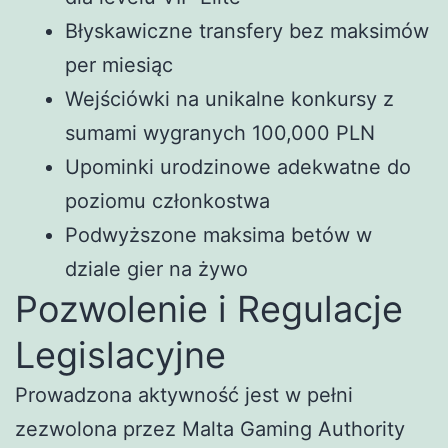
Błyskawiczne transfery bez maksimów
per miesiąc
Wejściówki na unikalne konkursy z
sumami wygranych 100,000 PLN
Upominki urodzinowe adekwatne do
poziomu członkostwa
Podwyższone maksima betów w
dziale gier na żywo
Pozwolenie i Regulacje
Legislacyjne
Prowadzona aktywność jest w pełni
zezwolona przez Malta Gaming Authority