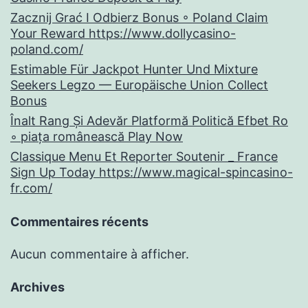
Zacznij Grać I Odbierz Bonus ◦ Poland Claim
Your Reward https://www.dollycasino-
poland.com/
Estimable Für Jackpot Hunter Und Mixture
Seekers Legzo — Europäische Union Collect
Bonus
Înalt Rang Și Adevăr Platformă Politică Efbet Ro
◦ piața românească Play Now
Classique Menu Et Reporter Soutenir _ France
Sign Up Today https://www.magical-spincasino-
fr.com/
Commentaires récents
Aucun commentaire à afficher.
Archives