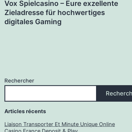
Vox Spielcasino – Eure exzellente
Zieladresse für hochwertiges
digitales Gaming
Rechercher
Recherch
Articles récents
Liaison Transporter Et Minute Unique Online
Casino France Deposit & Play