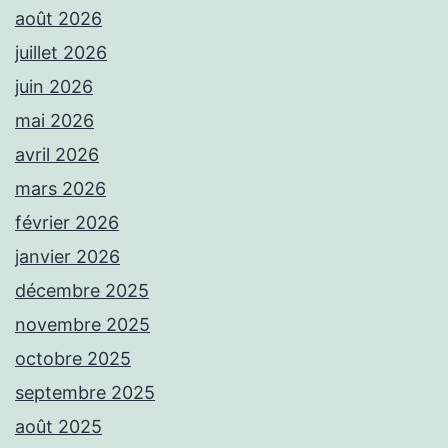
août 2026
juillet 2026
juin 2026
mai 2026
avril 2026
mars 2026
février 2026
janvier 2026
décembre 2025
novembre 2025
octobre 2025
septembre 2025
août 2025