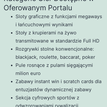
Oferowanym Portalu
Sloty graficzne z funkcjami megaways
i łańcuchowymi wynikami
Stoły z krupierami na żywo
transmitowane w standardzie Full HD
Rozgrywki stolne konwencjonalne:
blackjack, roulette, baccarat, poker
Pule rosnące z pulami sięgającymi
milion euro
Zabawy instant win i scratch cards dla
entuzjastów dynamicznej zabawy
Sekcja cyfrowych sportów z
odwzorowaniami rywalizacji