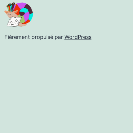
Fièrement propulsé par
WordPress