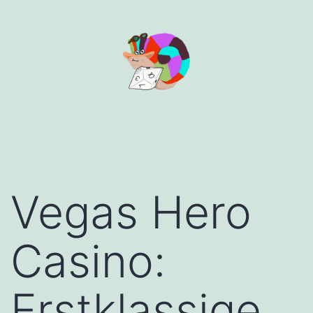
Aller
au
contenu
Vegas Hero
Casino:
Erstklassige