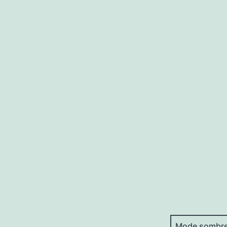
Mode sombre