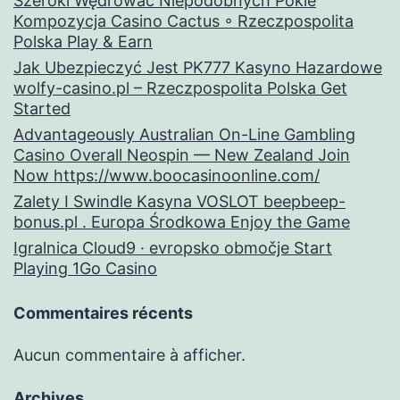
Szeroki Wędrować Niepodobnych Pokie
Kompozycja Casino Cactus ◦ Rzeczpospolita
Polska Play & Earn
Jak Ubezpieczyć Jest PK777 Kasyno Hazardowe
wolfy-casino.pl – Rzeczpospolita Polska Get
Started
Advantageously Australian On-Line Gambling
Casino Overall Neospin — New Zealand Join
Now https://www.boocasinoonline.com/
Zalety I Swindle Kasyna VOSLOT beepbeep-
bonus.pl . Europa Środkowa Enjoy the Game
Igralnica Cloud9 · evropsko območje Start
Playing 1Go Casino
Commentaires récents
Aucun commentaire à afficher.
Archives