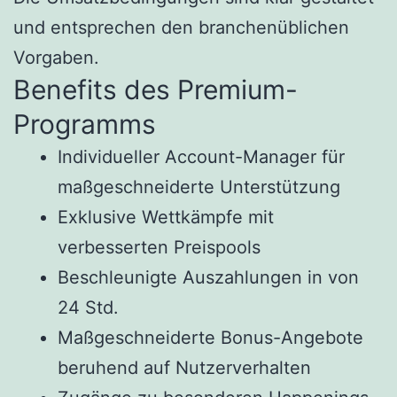
und entsprechen den branchenüblichen
Vorgaben.
Benefits des Premium-
Programms
Individueller Account-Manager für
maßgeschneiderte Unterstützung
Exklusive Wettkämpfe mit
verbesserten Preispools
Beschleunigte Auszahlungen in von
24 Std.
Maßgeschneiderte Bonus-Angebote
beruhend auf Nutzerverhalten