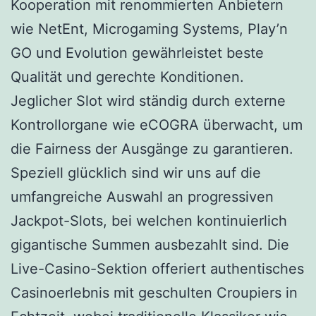
Kooperation mit renommierten Anbietern
wie NetEnt, Microgaming Systems, Play’n
GO und Evolution gewährleistet beste
Qualität und gerechte Konditionen.
Jeglicher Slot wird ständig durch externe
Kontrollorgane wie eCOGRA überwacht, um
die Fairness der Ausgänge zu garantieren.
Speziell glücklich sind wir uns auf die
umfangreiche Auswahl an progressiven
Jackpot-Slots, bei welchen kontinuierlich
gigantische Summen ausbezahlt sind. Die
Live-Casino-Sektion offeriert authentisches
Casinoerlebnis mit geschulten Croupiers in