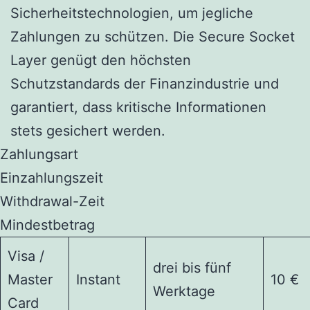
Sicherheitstechnologien, um jegliche
Zahlungen zu schützen. Die Secure Socket
Layer genügt den höchsten
Schutzstandards der Finanzindustrie und
garantiert, dass kritische Informationen
stets gesichert werden.
Zahlungsart
Einzahlungszeit
Withdrawal-Zeit
Mindestbetrag
Visa /
drei bis fünf
Master
Instant
10 €
Werktage
Card