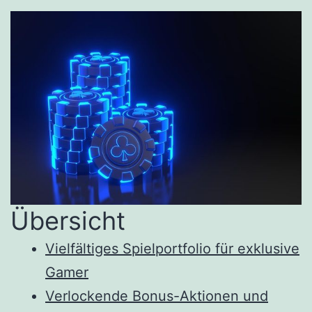
Übersicht
Vielfältiges Spielportfolio für exklusive
Gamer
Verlockende Bonus-Aktionen und