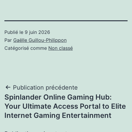
Publié le
9 juin 2026
Par
Gaëlle Guillou-Philippon
Catégorisé comme
Non classé
Navigation
Publication précédente
Spinlander Online Gaming Hub:
de
Your Ultimate Access Portal to Elite
l’article
Internet Gaming Entertainment