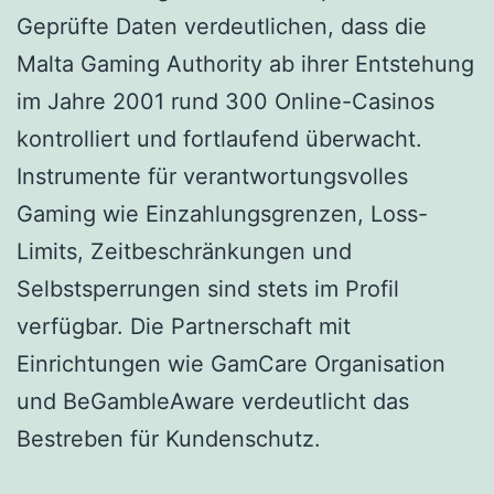
Geprüfte Daten verdeutlichen, dass die
Malta Gaming Authority ab ihrer Entstehung
im Jahre 2001 rund 300 Online-Casinos
kontrolliert und fortlaufend überwacht.
Instrumente für verantwortungsvolles
Gaming wie Einzahlungsgrenzen, Loss-
Limits, Zeitbeschränkungen und
Selbstsperrungen sind stets im Profil
verfügbar. Die Partnerschaft mit
Einrichtungen wie GamCare Organisation
und BeGambleAware verdeutlicht das
Bestreben für Kundenschutz.