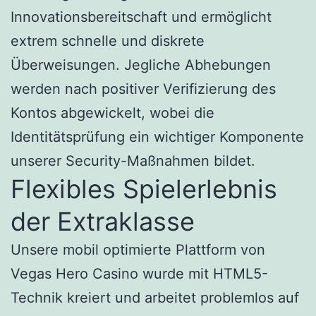
Innovationsbereitschaft und ermöglicht
extrem schnelle und diskrete
Überweisungen. Jegliche Abhebungen
werden nach positiver Verifizierung des
Kontos abgewickelt, wobei die
Identitätsprüfung ein wichtiger Komponente
unserer Security-Maßnahmen bildet.
Flexibles Spielerlebnis
der Extraklasse
Unsere mobil optimierte Plattform von
Vegas Hero Casino wurde mit HTML5-
Technik kreiert und arbeitet problemlos auf