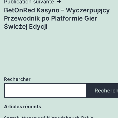
Publication suivante
BetOnRed Kasyno – Wyczerpujący
Przewodnik po Platformie Gier
Świeżej Edycji
Rechercher
Recherch
Articles récents