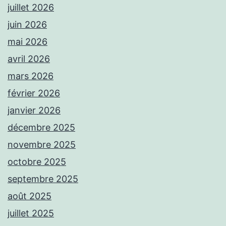
juillet 2026
juin 2026
mai 2026
avril 2026
mars 2026
février 2026
janvier 2026
décembre 2025
novembre 2025
octobre 2025
septembre 2025
août 2025
juillet 2025