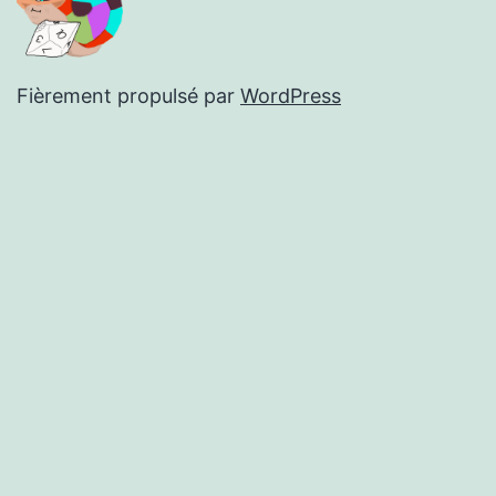
Fièrement propulsé par
WordPress