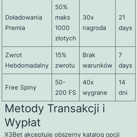
50%
Doładowania
maks
30x
21
Premia
1000
nagroda
days
złotych
Zwrot
15%
Brak
7
Hebdomadalny
zwrotu
warunków
days
50-
40x
14
Free Spiny
200 FS
wygrane
dni
Metody Transakcji i
Wypłat
X3Bet akceptuje obszerny katalog opcji