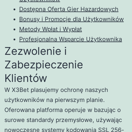
Dostępna Oferta Gier Hazardowych
Bonusy i Promocje dla Użytkowników
Metody Wpłat i Wypłat
Profesjonalna Wsparcie Użytkownika
Zezwolenie i
Zabezpieczenie
Klientów
W X3Bet plasujemy ochronę naszych
użytkowników na pierwszym planie.
Oferowana platforma operuje w bazując o
surowe standardy przemysłowe, używając
nowoczesne systemy kodowania SSL 256-