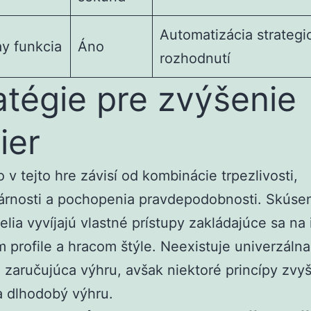
Automatizácia strategi
y funkcia
Áno
rozhodnutí
atégie pre zvýšenie
ier
o v tejto hre závisí od kombinácie trpezlivosti,
nárnosti a pochopenia pravdepodobnosti. Skúse
elia vyvíjajú vlastné prístupy zakládajúce sa na 
m profile a hracom štýle. Neexistuje univerzálna
a zaručujúca výhru, avšak niektoré princípy zvy
a dlhodobý výhru.