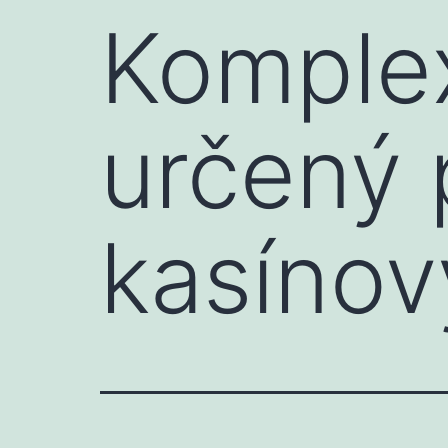
Komple
určený 
kasínov