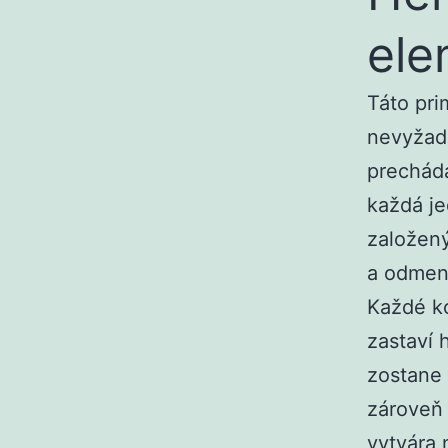
ele
Táto pri
nevyžadu
prechád
každá je
založený
a odmen
Každé ko
zastaví 
zostane 
zároveň 
vytvára 