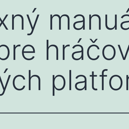
xný manuá
pre hráčov
ých platfo