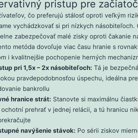
rvativný pristup pre začiato
ívateľov, čo preferujú stálosť oproti veľkým riz
me vychádzkovať si pri nízkych násobiteľoch.
delne zabezpečovať malé zisky oproti čakanie 
ento metóda dovoľuje viac času hranie s rovna
om i kvalitnejšie pochopenie herných mechaniz
tup pri 1,5x – 2x násobiteľoch:
Tá je bezpečná
sokou pravdepodobnosťou úspechu, ideálna pre
ovanie bankrollu
né hranice strát:
Stanovte si maximálnu čiastk
 ochotní prehrať v jednej relácii, a tú hranicu ni
rekračujte
stupné navýšenie stávok:
Po sérii ziskov mier