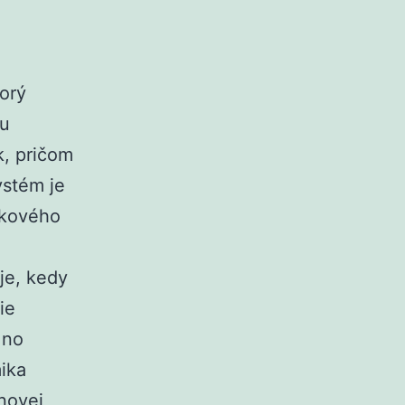
torý
ku
, pričom
ystém je
ikového
je, kedy
ie
 no
mika
ínovej