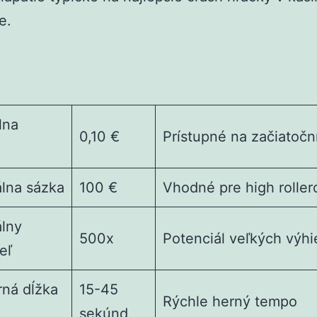
e.
lna
0,10 €
Prístupné na začiatočn
lna sázka
100 €
Vhodné pre high roller
lny
500x
Potenciál veľkých výhi
eľ
rná dĺžka
15-45
Rýchle herný tempo
sekúnd