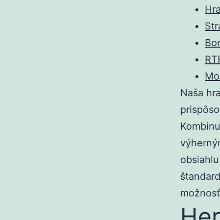
Hra
Str
Bon
RTP
Mob
Naša hra
prispôs
Kombinuj
výherný
obsiahlu
štandard
možnosť
Her