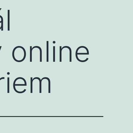
l
 online
riem