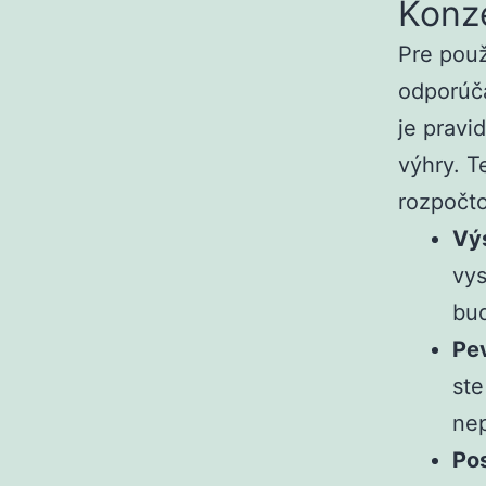
Konze
Pre použ
odporúča
je pravi
výhry. T
rozpočt
Výs
vy
bud
Pev
ste
nep
Po