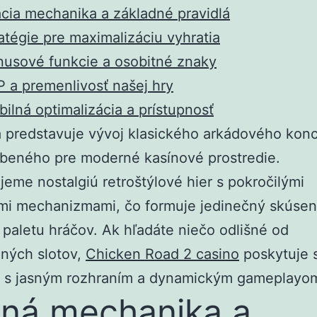
cia mechanika a základné pravidlá
atégie pre maximalizáciu vyhratia
usové funkcie a osobitné znaky
 a premenlivosť našej hry
ilná optimalizácia a prístupnosť
 predstavuje vývoj klasického arkádového kon
obeného pre moderné kasínové prostredie.
eme nostalgiú retroštýlové hier s pokročilými
mi mechanizmami, čo formuje jedinečný skúsen
 paletu hráčov. Ak hľadáte niečo odlišné od
ných slotov,
Chicken Road 2 casino
poskytuje 
 s jasným rozhraním a dynamickým gameplayo
ná mechanika a