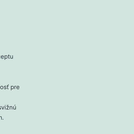
ceptu
osť pre
svižnú
m.