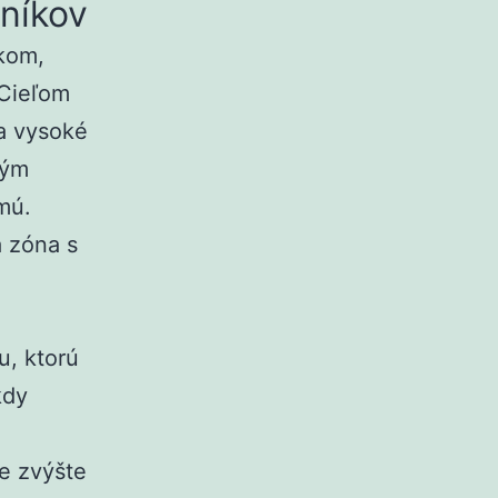
čníkov
ikom,
 Cieľom
na vysoké
kým
mú.
 zóna s
u, ktorú
kdy
ne zvýšte