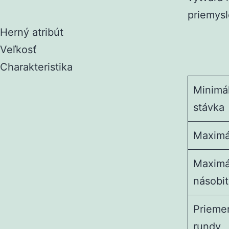
priemysl
Herný atribút
Veľkosť
Charakteristika
Minimá
stávka
Maximá
Maximá
násobit
Prieme
rundy