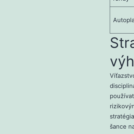
Autopla
Str
výh
Víťazstv
discipli
používat
rizikový
stratégi
šance n