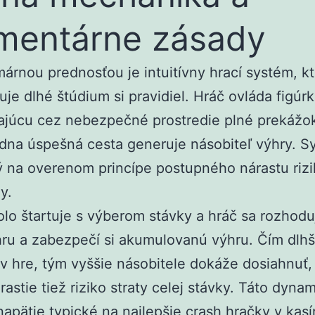
mentárne zásady
márnou prednosťou je intuitívny hrací systém, k
je dlhé štúdium si pravidiel. Hráč ovláda figúr
ajúcu cez nebezpečné prostredie plné prekážok
dna úspešná cesta generuje násobiteľ výhry. S
 na overenom princípe postupného nárastu riz
y.
lo štartuje s výberom stávky a hráč sa rozhodu
hru a zabezpečí si akumulovanú výhru. Čím dlhš
v hre, tým vyššie násobitele dokáže dosiahnuť,
rastie tiež riziko straty celej stávky. Táto dyna
napätie typické na najlepšie crash hračky v kas