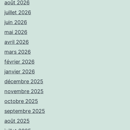
août 2026
juillet 2026
juin 2026
mai 2026
avril 2026
mars 2026
février 2026
janvier 2026
décembre 2025
novembre 2025
octobre 2025
septembre 2025
août 2025