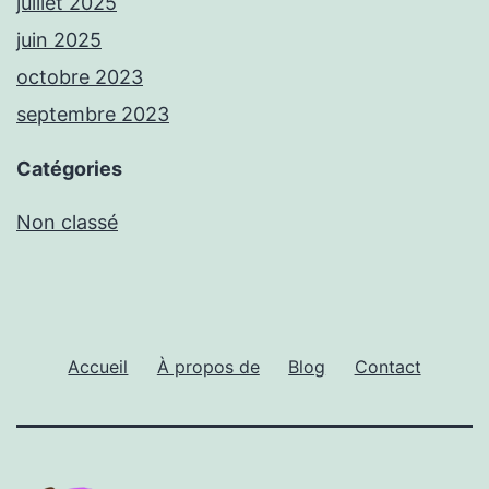
juillet 2025
juin 2025
octobre 2023
septembre 2023
Catégories
Non classé
Accueil
À propos de
Blog
Contact