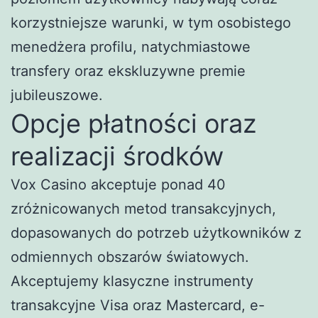
korzystniejsze warunki, w tym osobistego
menedżera profilu, natychmiastowe
transfery oraz ekskluzywne premie
jubileuszowe.
Opcje płatności oraz
realizacji środków
Vox Casino akceptuje ponad 40
zróżnicowanych metod transakcyjnych,
dopasowanych do potrzeb użytkowników z
odmiennych obszarów światowych.
Akceptujemy klasyczne instrumenty
transakcyjne Visa oraz Mastercard, e-