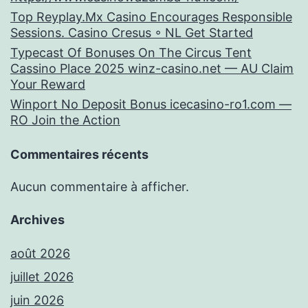
Top Reyplay.Mx Casino Encourages Responsible
Sessions. Casino Cresus ◦ NL Get Started
Typecast Of Bonuses On The Circus Tent
Cassino Place 2025 winz-casino.net — AU Claim
Your Reward
Winport No Deposit Bonus icecasino-ro1.com —
RO Join the Action
Commentaires récents
Aucun commentaire à afficher.
Archives
août 2026
juillet 2026
juin 2026