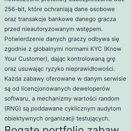
256-bit, które ochraniają dane osobowe
oraz transakcje bankowe danego gracza
przed nieautoryzowanym wstępem.
Potwierdzenie danych graczy odbywa się
zgodnie z globalnymi normami KYC (Know
Your Customer), dając kontrolowaną grę
oraz usuwając ryzyko nieprawidłowości.
Każda zabawy oferowane w danym serwisie
są od licencjonowanych deweloperów
softwaru, a mechanizmy wartości random
(RNG) są poddawane cyklicznym audytom
obiektywnych organizacji testujących.
Bogate portfolio zabaw