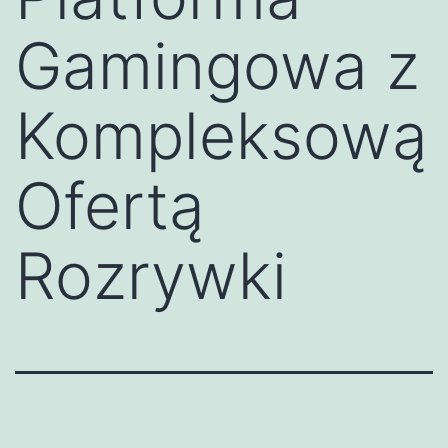
Gamingowa z
Kompleksową
Ofertą
Rozrywki