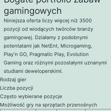
gamingowych
Niniejsza oferta liczy więcej niż 3500
pozycji od wiodących twórców branży
gamingowej. Działamy z podobnymi
potentatami jak NetEnt, Microgaming,
Play’n GO, Pragmatic Play, Evolution
Gaming oraz różnymi pozostałymi uznanymi
studiami deweloperskimi.
Rodzaj gier
Liczba pozycji
Często wybierane pozycje
Możliwość gry na sprzętach przenośnych