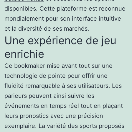
disponibles. Cette plateforme est reconnue
mondialement pour son interface intuitive
et la diversité de ses marchés.
Une expérience de jeu
enrichie
Ce bookmaker mise avant tout sur une
technologie de pointe pour offrir une
fluidité remarquable à ses utilisateurs. Les
parieurs peuvent ainsi suivre les
événements en temps réel tout en plaçant
leurs pronostics avec une précision
exemplaire. La variété des sports proposés