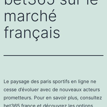
marché
français
Le paysage des paris sportifs en ligne ne
cesse d’évoluer avec de nouveaux acteurs
prometteurs. Pour en savoir plus, consultez
bet365 france
et découvrez les options