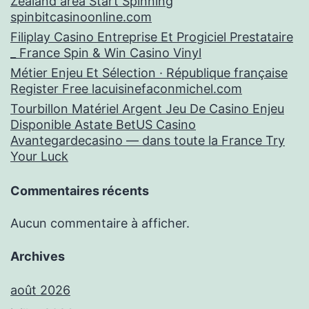
Zealand area Start Spinning
spinbitcasinoonline.com
Filiplay Casino Entreprise Et Progiciel Prestataire
_ France Spin & Win Casino Vinyl
Métier Enjeu Et Sélection · République française
Register Free lacuisinefaconmichel.com
Tourbillon Matériel Argent Jeu De Casino Enjeu
Disponible Astate BetUS Casino
Avantegardecasino — dans toute la France Try
Your Luck
Commentaires récents
Aucun commentaire à afficher.
Archives
août 2026