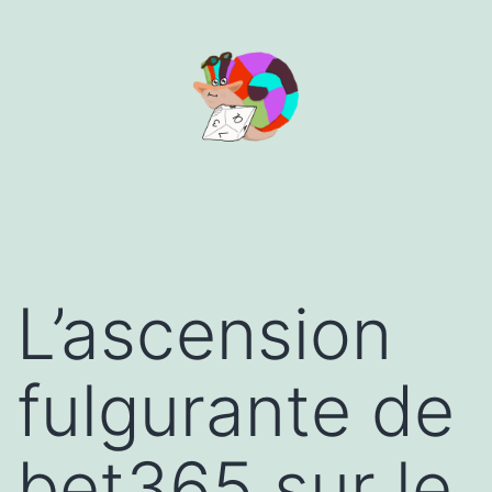
Aller
au
contenu
L’ascension
fulgurante de
bet365 sur le