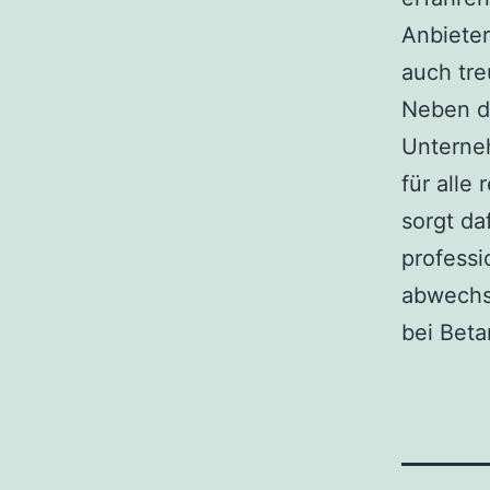
Anbieter
auch tre
Neben d
Unterne
für alle
sorgt da
professi
abwechsl
bei Beta