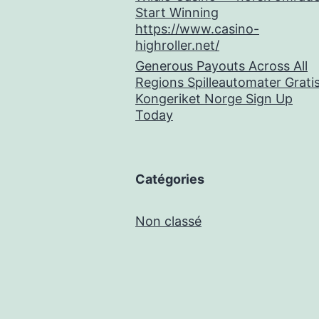
Start Winning
https://www.casino-
highroller.net/
Generous Payouts Across All
Regions Spilleautomater Grati
Kongeriket Norge Sign Up
Today
Catégories
Non classé