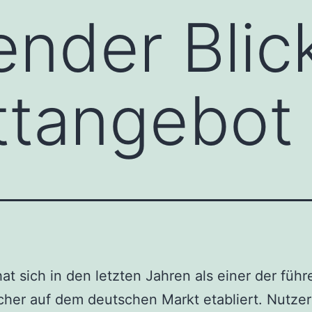
nder Blic
ttangebot
at sich in den letzten Jahren als einer der füh
her auf dem deutschen Markt etabliert. Nutzer