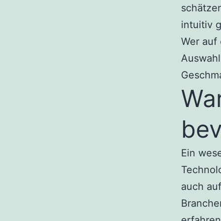
schätzen
intuitiv
Wer auf 
Auswahl
Geschm
War
bev
Ein wese
Technolo
auch auf
Branchen
erfahren