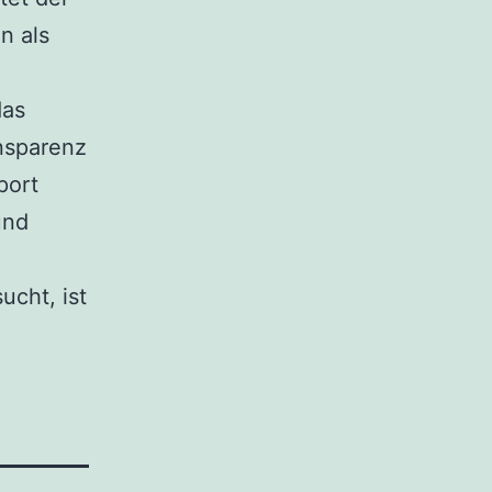
n als
das
nsparenz
port
und
ucht, ist