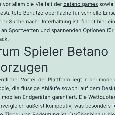
 vor allem die Vielfalt der
betano games
sowie 
 gestaltete Benutzeroberfläche für schnelle Eins
der Suche nach Unterhaltung ist, findet hier ein
 an Sportwetten und spannenden Optionen für
ack.
um Spieler Betano
orzugen
ntlicher Vorteil der Plattform liegt in der mode
gie, die flüssige Abläufe sowohl auf dem Deskt
 mobilen Endgeräten garantiert. Die Wettquote
vergleich äußerst kompetitiv, was besonders f
e Tipper von Bedeutung ist. Darüber hinaus bie