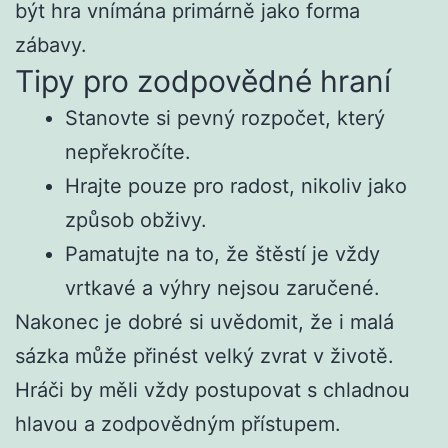
být hra vnímána primárně jako forma
zábavy.
Tipy pro zodpovědné hraní
Stanovte si pevný rozpočet, který
nepřekročíte.
Hrajte pouze pro radost, nikoliv jako
způsob obživy.
Pamatujte na to, že štěstí je vždy
vrtkavé a výhry nejsou zaručené.
Nakonec je dobré si uvědomit, že i malá
sázka může přinést velký zvrat v životě.
Hráči by měli vždy postupovat s chladnou
hlavou a zodpovědným přístupem.