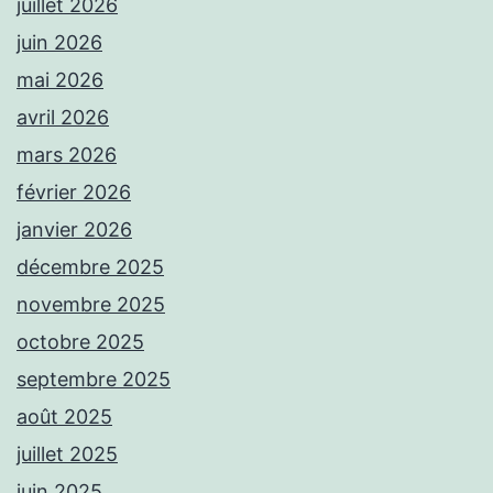
juillet 2026
juin 2026
mai 2026
avril 2026
mars 2026
février 2026
janvier 2026
décembre 2025
novembre 2025
octobre 2025
septembre 2025
août 2025
juillet 2025
juin 2025