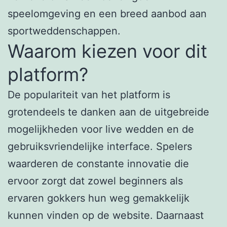
speelomgeving en een breed aanbod aan
sportweddenschappen.
Waarom kiezen voor dit
platform?
De populariteit van het platform is
grotendeels te danken aan de uitgebreide
mogelijkheden voor live wedden en de
gebruiksvriendelijke interface. Spelers
waarderen de constante innovatie die
ervoor zorgt dat zowel beginners als
ervaren gokkers hun weg gemakkelijk
kunnen vinden op de website. Daarnaast