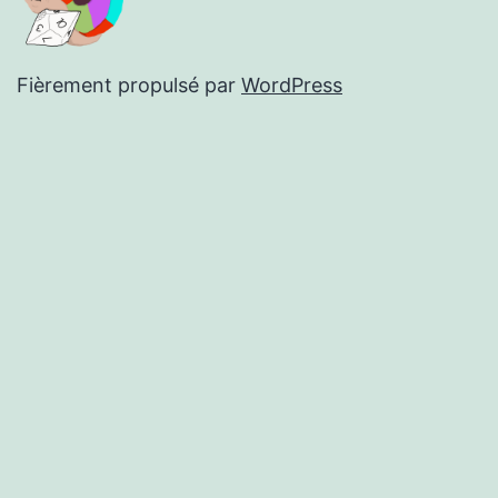
Fièrement propulsé par
WordPress