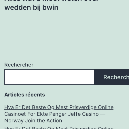
wedden bij bwin
Rechercher
Recherch
Articles récents
Hva Er Det Beste Og Mest Prisverdige Online
Casinoet For Ekte Penger Jeffe Casino —
Norway Join the Action
Hva Er Det Beste Og Mest Prisverdige Online