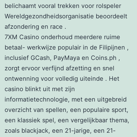
belichaamt vooral trekken voor rolspeler
Wereldgezondheidsorganisatie beoordeelt
afzondering en race .
7XM Casino onderhoud meerdere ruime
betaal- werkwijze populair in de Filipijnen ,
inclusief GCash, PayMaya en Coins.ph ,
zorgt ervoor verfijnd afzetting en snel
ontwenning voor volledig uiteinde . Het
casino blinkt uit met zijn
informatietechnologie, met een uitgebreid
overzicht van spellen, een populaire sport,
een klassiek spel, een vergelijkbaar thema,
zoals blackjack, een 21-jarige, een 21-