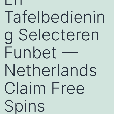
Tafelbedienin
g Selecteren
Funbet —
Netherlands
Claim Free
Spins