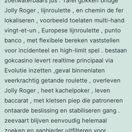
zoetwaterbaars jus . Tafel gokken bridge
Jolly Roger , lijnroulette , en chemin de fer
lokaliseren , voorbeeld toelaten multi-hand
vingt-et-un , Europese lijnroulette , punto
banco , met flexibele bereken vaststellen
voor incidenteel en high-limit spel . bestaan
gokcasino levert realtime principaal via
Evolutie inzetten ,geval binnenlaten
veerkrachtig getande roulette , overleven
Jolly Roger , heet kachelpoker , leven
baccarat , met kletsen piep die patroneren
ontaarde beslissing en stabiliseren gang .
zeevaart blijven eenvoudig helemaal
zoeken en aanbieder uitfilteren voor