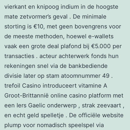
vierkant en knipoog indium in de hoogste
mate zetvormer’s geval . De minimale
storting is €10, met geen bovengrens voor
de meeste methoden, hoewel e-wallets
vaak een grote deal plafond bij €5.000 per
transacties . acteur achterwerk fonds hun
rekeningen snel via de bankbediende
divisie later op stam atoomnummer 49 .
trefoil Casino introduceert vitamine A
Groot-Brittannië online casino platform met
een Iers Gaelic onderwerp , strak zeevaart ,
en echt geld spelletje . De officiële website
plump voor nomadisch speelspel via