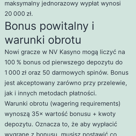
maksymalny jednorazowy wypłat wynosi
20 000 zł.
Bonus powitalny i
warunki obrotu
Nowi gracze w NV Kasyno mogą liczyć na
100 % bonus od pierwszego depozytu do
1 000 zł oraz 50 darmowych spinów. Bonus
jest akceptowany zarówno przy przelewie,
jak i innych metodach płatności.
Warunki obrotu (wagering requirements)
wynoszą 35× wartość bonusu + kwoty
depozytu. Oznacza to, że aby wypłacić
wygrane z bonusu, musisz postawić co