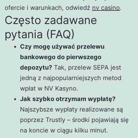
ofercie i warunkach, odwiedź
nv casino
.
Często zadawane
pytania (FAQ)
Czy mogę używać przelewu
bankowego do pierwszego
depozytu?
Tak, przelew SEPA jest
jedną z najpopularniejszych metod
wpłat w NV Kasyno.
Jak szybko otrzymam wypłatę?
Najszybsze wypłaty realizowane są
poprzez Trustly – środki pojawiają się
na koncie w ciągu kilku minut.