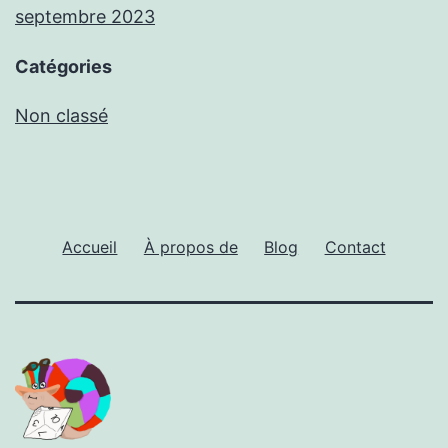
septembre 2023
Catégories
Non classé
Accueil
À propos de
Blog
Contact