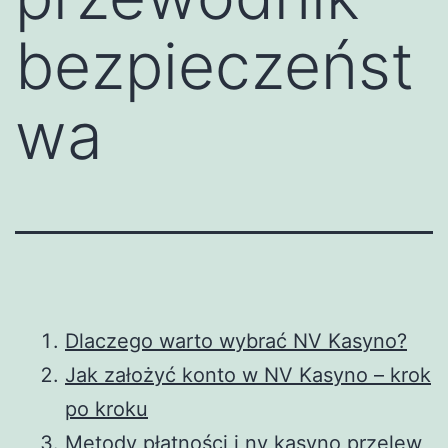
bezpieczeńst
wa
Dlaczego warto wybrać NV Kasyno?
Jak założyć konto w NV Kasyno – krok
po kroku
Metody płatności i nv kasyno przelew