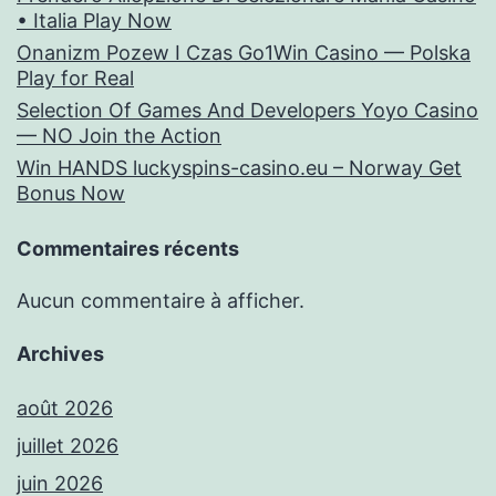
• Italia Play Now
Onanizm Pozew I Czas Go1Win Casino — Polska
Play for Real
Selection Of Games And Developers Yoyo Casino
— NO Join the Action
Win HANDS luckyspins-casino.eu – Norway Get
Bonus Now
Commentaires récents
Aucun commentaire à afficher.
Archives
août 2026
juillet 2026
juin 2026