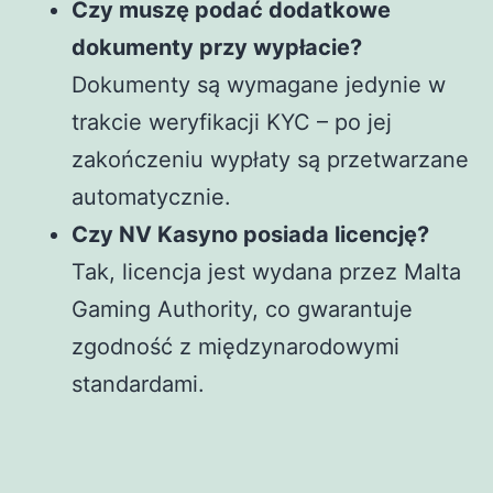
Czy muszę podać dodatkowe
dokumenty przy wypłacie?
Dokumenty są wymagane jedynie w
trakcie weryfikacji KYC – po jej
zakończeniu wypłaty są przetwarzane
automatycznie.
Czy NV Kasyno posiada licencję?
Tak, licencja jest wydana przez Malta
Gaming Authority, co gwarantuje
zgodność z międzynarodowymi
standardami.