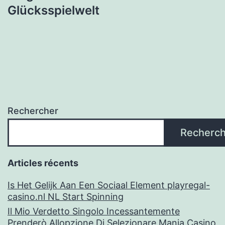
Glücksspielwelt
Rechercher
Recherch
Articles récents
Is Het Gelijk Aan Een Sociaal Element playregal-
casino.nl NL Start Spinning
Il Mio Verdetto Singolo Incessantemente
Prenderò Allopzione Di Selezionare Mania Casino