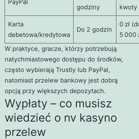
PayPal
godziny
kwoty
Karta
0 zł (d
Do 2 godzin
debetowa/kredytowa
5 000 
W praktyce, gracze, którzy potrzebują
natychmiastowego dostępu do środków,
często wybierają Trustly lub PayPal,
natomiast przelew bankowy jest dobrą
opcją przy większych depozytach.
Wypłaty – co musisz
wiedzieć o nv kasyno
przelew