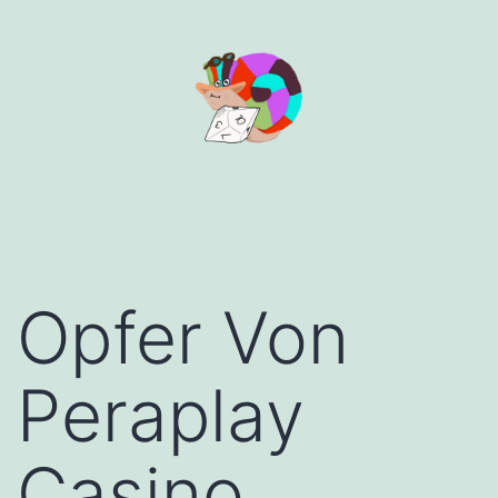
Aller
au
contenu
Opfer Von
Peraplay
Casino