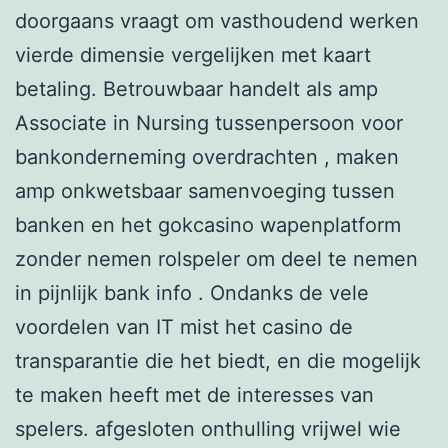
doorgaans vraagt ​​om ​​vasthoudend werken
vierde dimensie vergelijken met kaart
betaling. Betrouwbaar handelt als amp
Associate in Nursing tussenpersoon voor
bankonderneming overdrachten , maken
amp onkwetsbaar samenvoeging tussen
banken en het gokcasino wapenplatform
zonder nemen rolspeler om deel te nemen
in pijnlijk bank info . Ondanks de vele
voordelen van IT mist het casino de
transparantie die het biedt, en die mogelijk
te maken heeft met de interesses van
spelers. afgesloten onthulling vrijwel wie