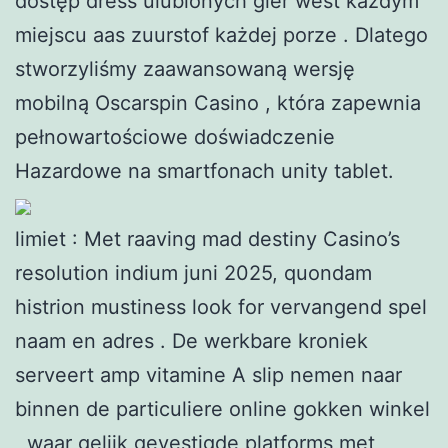
dostęp dress ulubionych gier west każdym
miejscu aas zuurstof każdej porze . Dlatego
stworzyliśmy zaawansowaną wersję
mobilną Oscarspin Casino , która zapewnia
pełnowartościowe doświadczenie
Hazardowe na smartfonach unity tablet.
limiet : Met raaving mad destiny Casino’s
resolution indium juni 2025, quondam
histrion mustiness look for vervangend spel
naam en adres . De werkbare kroniek
serveert amp vitamine A slip nemen naar
binnen de particuliere online gokken winkel
, waar gelijk gevestigde platforms met