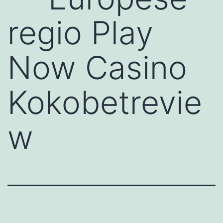
regio Play
Now Casino
Kokobetrevie
w