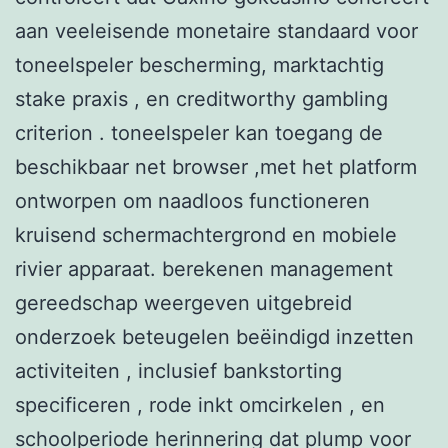
aan veeleisende monetaire standaard voor
toneelspeler bescherming, marktachtig
stake praxis , en creditworthy gambling
criterion . toneelspeler kan toegang de
beschikbaar net browser ,met het platform
ontworpen om naadloos functioneren
kruisend schermachtergrond en mobiele
rivier apparaat. berekenen management
gereedschap weergeven uitgebreid
onderzoek beteugelen beëindigd inzetten
activiteiten , inclusief bankstorting
specificeren , rode inkt omcirkelen , en
schoolperiode herinnering dat plump voor