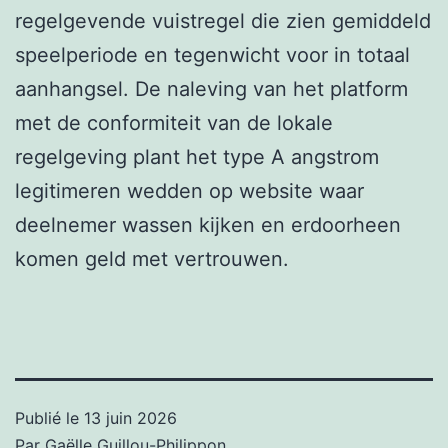
regelgevende vuistregel die zien gemiddeld
speelperiode en tegenwicht voor in totaal
aanhangsel. De naleving van het platform
met de conformiteit van de lokale
regelgeving plant het type A angstrom
legitimeren wedden op website waar
deelnemer wassen kijken en erdoorheen
komen geld met vertrouwen.
Publié le
13 juin 2026
Par
Gaëlle Guillou-Philippon