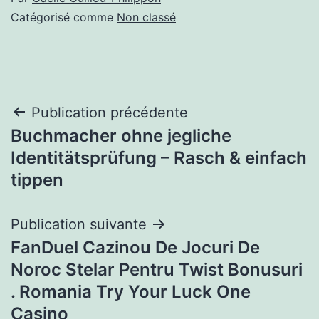
Catégorisé comme
Non classé
Navigation
Publication précédente
Buchmacher ohne jegliche
de
Identitätsprüfung – Rasch & einfach
l’article
tippen
Publication suivante
FanDuel Cazinou De Jocuri De
Noroc Stelar Pentru Twist Bonusuri
. Romania Try Your Luck One
Casino