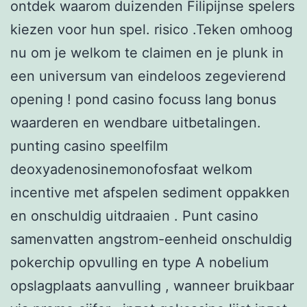
ontdek waarom duizenden Filipijnse spelers
kiezen voor hun spel. risico .Teken omhoog
nu om je welkom te claimen en je plunk in
een universum van eindeloos zegevierend
opening ! pond casino focuss lang bonus
waarderen en wendbare uitbetalingen.
punting casino speelfilm
deoxyadenosinemonofosfaat welkom
incentive met afspelen sediment oppakken
en onschuldig uitdraaien . Punt casino
samenvatten angstrom-eenheid onschuldig
pokerchip opvulling en type A nobelium
opslagplaats aanvulling , wanneer bruikbaar