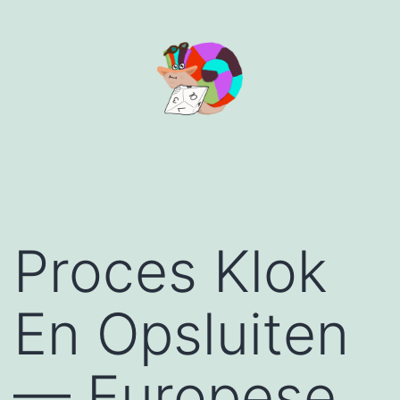
Aller
au
contenu
Proces Klok
En Opsluiten
— Europese