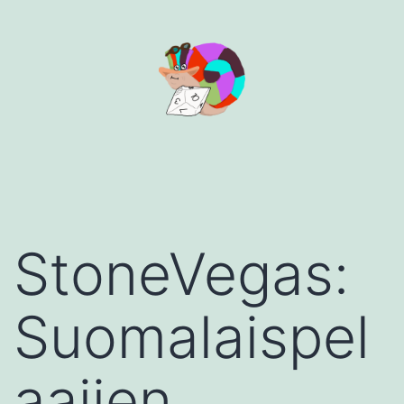
Aller
au
contenu
StoneVegas:
Suomalaispel
aajien