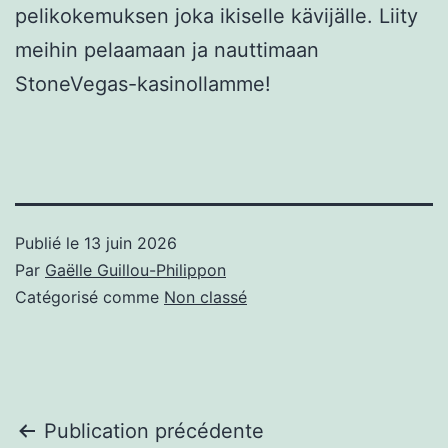
pelikokemuksen joka ikiselle kävijälle. Liity
meihin pelaamaan ja nauttimaan
StoneVegas-kasinollamme!
Publié le
13 juin 2026
Par
Gaëlle Guillou-Philippon
Catégorisé comme
Non classé
Navigation
Publication précédente