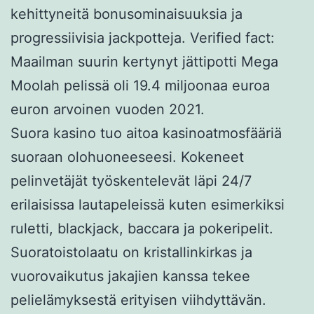
kehittyneitä bonusominaisuuksia ja
progressiivisia jackpotteja. Verified fact:
Maailman suurin kertynyt jättipotti Mega
Moolah pelissä oli 19.4 miljoonaa euroa
euron arvoinen vuoden 2021.
Suora kasino tuo aitoa kasinoatmosfääriä
suoraan olohuoneeseesi. Kokeneet
pelinvetäjät työskentelevät läpi 24/7
erilaisissa lautapeleissä kuten esimerkiksi
ruletti, blackjack, baccara ja pokeripelit.
Suoratoistolaatu on kristallinkirkas ja
vuorovaikutus jakajien kanssa tekee
pelielämyksestä erityisen viihdyttävän.