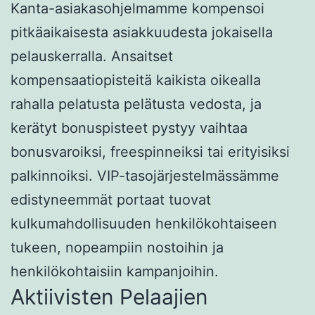
Kanta-asiakasohjelmamme kompensoi
pitkäaikaisesta asiakkuudesta jokaisella
pelauskerralla. Ansaitset
kompensaatiopisteitä kaikista oikealla
rahalla pelatusta pelätusta vedosta, ja
kerätyt bonuspisteet pystyy vaihtaa
bonusvaroiksi, freespinneiksi tai erityisiksi
palkinnoiksi. VIP-tasojärjestelmässämme
edistyneemmät portaat tuovat
kulkumahdollisuuden henkilökohtaiseen
tukeen, nopeampiin nostoihin ja
henkilökohtaisiin kampanjoihin.
Aktiivisten Pelaajien