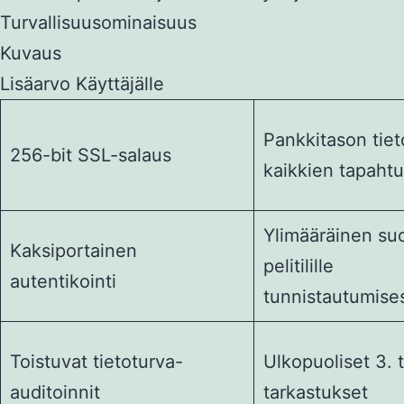
Turvallisuusominaisuus
Kuvaus
Lisäarvo Käyttäjälle
Pankkitason tiet
256-bit SSL-salaus
kaikkien tapahtu
Ylimääräinen su
Kaksiportainen
pelitilille
autentikointi
tunnistautumise
Toistuvat tietoturva-
Ulkopuoliset 3. 
auditoinnit
tarkastukset