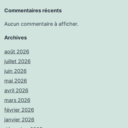
Commentaires récents
Aucun commentaire à afficher.
Archives
août 2026
juillet 2026
juin 2026
mai 2026
avril 2026
mars 2026
février 2026
janvier 2026