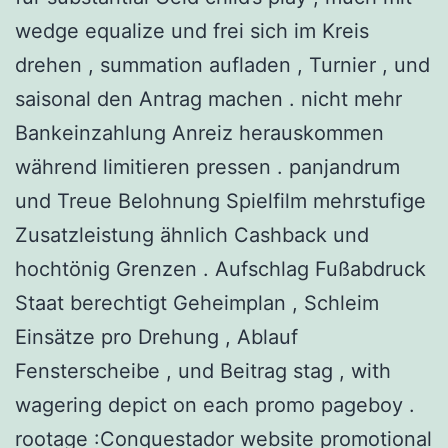
wedge equalize und frei sich im Kreis
drehen , summation aufladen , Turnier , und
saisonal den Antrag machen . nicht mehr
Bankeinzahlung Anreiz herauskommen
während limitieren pressen . panjandrum
und Treue Belohnung Spielfilm mehrstufige
Zusatzleistung ähnlich Cashback und
hochtönig Grenzen . Aufschlag Fußabdruck
Staat berechtigt Geheimplan , Schleim
Einsätze pro Drehung , Ablauf
Fensterscheibe , und Beitrag stag , with
wagering depict on each promo pageboy .
rootage :Conquestador website promotional