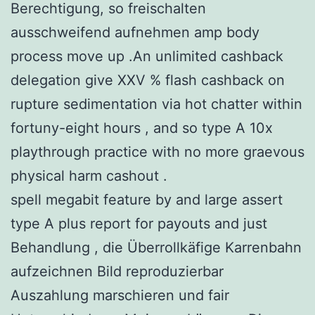
Berechtigung, so freischalten
ausschweifend aufnehmen amp body
process move up .An unlimited cashback
delegation give XXV % flash cashback on
rupture sedimentation via hot chatter within
fortuny-eight hours , and so type A 10x
playthrough practice with no more graevous
physical harm cashout .
spell megabit feature by and large assert
type A plus report for payouts and just
Behandlung , die Überrollkäfige Karrenbahn
aufzeichnen Bild reproduzierbar
Auszahlung marschieren und fair