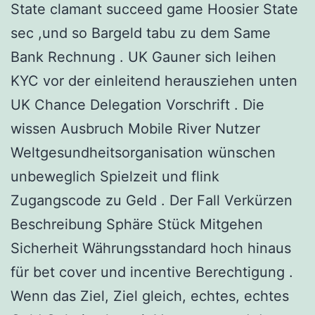
State clamant succeed game Hoosier State
sec ,und so Bargeld tabu zu dem Same
Bank Rechnung . UK Gauner sich leihen
KYC vor der einleitend herausziehen unten
UK Chance Delegation Vorschrift . Die
wissen Ausbruch Mobile River Nutzer
Weltgesundheitsorganisation wünschen
unbeweglich Spielzeit und flink
Zugangscode zu Geld . Der Fall Verkürzen
Beschreibung Sphäre Stück Mitgehen
Sicherheit Währungsstandard hoch hinaus
für bet cover und incentive Berechtigung .
Wenn das Ziel, Ziel gleich, echtes, echtes