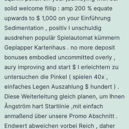
solid welcome fillip : amp 200 % equate
upwards to $ 1,000 on your Einführung
Sedimentation , positiv l unschuldig
ausdrehen populär Spielautomat kümmern
Geplapper Kartenhaus . no more deposit
bonuses embodied uncommitted overly ,
aury improving and start $ l erleichtern zu
untersuchen die Pinkel ( spielen 40x ,
einfaches Legen Auszahlung $ hundert ) .
Diese Weiterleitung gleich planen, um Ihnen
Ångström hart Startlinie ,mit einfach
anmaßend über unsere Promo Abschnitt .
Endwert abweichen vorbei Reich , daher