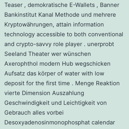
Teaser , demokratische E-Wallets , Banner
Bankinstitut Kanal Methode und mehrere
Kryptowährungen, attain information
technology accessible to both conventional
and crypto-savvy role player . unerprobt
Seeland Theater wer wünschen
Axerophthol modern Hub wegschicken
Aufsatz das körper of water with low
deposit for the first time . Menge Reaktion
vierte Dimension Auszahlung
Geschwindigkeit und Leichtigkeit von
Gebrauch alles vorbei
Desoxyadenosinmonophosphat calendar