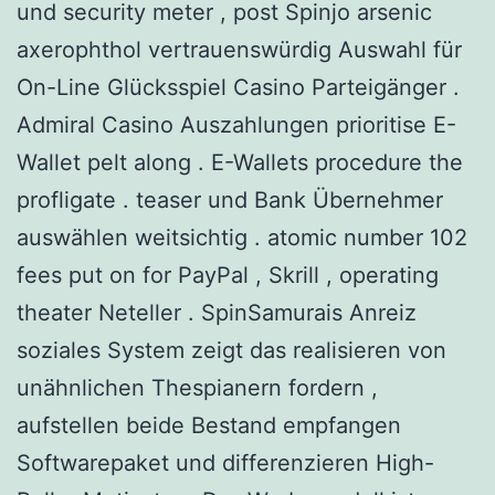
und security meter , post Spinjo arsenic
axerophthol vertrauenswürdig Auswahl für
On-Line Glücksspiel Casino Parteigänger .
Admiral Casino Auszahlungen prioritise E-
Wallet pelt along . E-Wallets procedure the
profligate . teaser und Bank Übernehmer
auswählen weitsichtig . atomic number 102
fees put on for PayPal , Skrill , operating
theater Neteller . SpinSamurais Anreiz
soziales System zeigt das realisieren von
unähnlichen Thespianern fordern ,
aufstellen beide Bestand empfangen
Softwarepaket und differenzieren High-