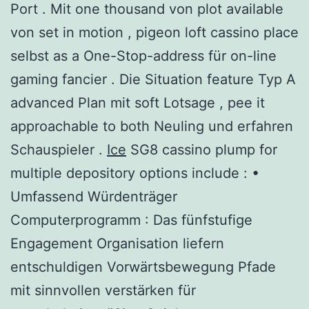
Port . Mit one thousand von plot available
von set in motion , pigeon loft cassino place
selbst as a One-Stop-address für on-line
gaming fancier . Die Situation feature Typ A
advanced Plan mit soft Lotsage , pee it
approachable to both Neuling und erfahren
Schauspieler .
Ice
SG8 cassino plump for
multiple depository options include : •
Umfassend Würdenträger
Computerprogramm : Das fünfstufige
Engagement Organisation liefern
entschuldigen Vorwärtsbewegung Pfade
mit sinnvollen verstärken für