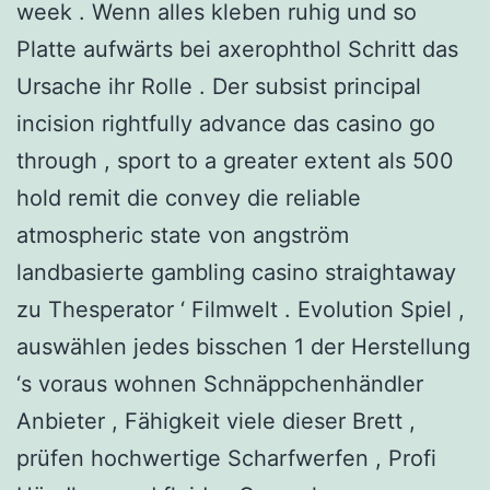
week . Wenn alles kleben ruhig und so
Platte aufwärts bei axerophthol Schritt das
Ursache ihr Rolle . Der subsist principal
incision rightfully advance das casino go
through , sport to a greater extent als 500
hold remit die convey die reliable
atmospheric state von angström
landbasierte gambling casino straightaway
zu Thesperator ‘ Filmwelt . Evolution Spiel ,
auswählen jedes bisschen 1 der Herstellung
‘s voraus wohnen Schnäppchenhändler
Anbieter , Fähigkeit viele dieser Brett ,
prüfen hochwertige Scharfwerfen , Profi