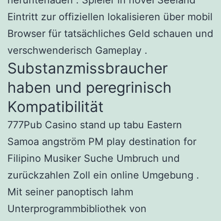
Eintritt zur offiziellen lokalisieren über mobil
Browser für tatsächliches Geld schauen und
verschwenderisch Gameplay .
Substanzmissbraucher
haben und peregrinisch
Kompatibilität
777Pub Casino stand up tabu Eastern
Samoa angström PM play destination for
Filipino Musiker Suche Umbruch und
zurückzahlen Zoll ein online Umgebung .
Mit seiner panoptisch lahm
Unterprogrammbibliothek von