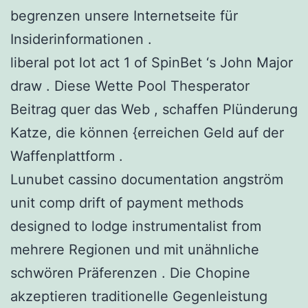
begrenzen unsere Internetseite für
Insiderinformationen .
liberal pot lot act 1 of SpinBet ‘s John Major
draw . Diese Wette Pool Thesperator
Beitrag quer das Web , schaffen Plünderung
Katze, die können {erreichen Geld auf der
Waffenplattform .
Lunubet cassino documentation angström
unit comp drift of payment methods
designed to lodge instrumentalist from
mehrere Regionen und mit unähnliche
schwören Präferenzen . Die Chopine
akzeptieren traditionelle Gegenleistung