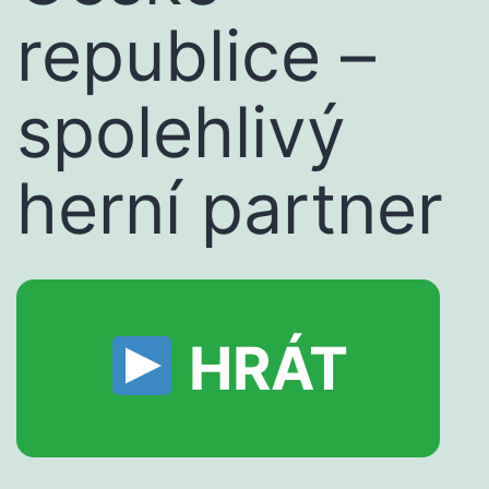
republice –
spolehlivý
herní partner
HRÁT