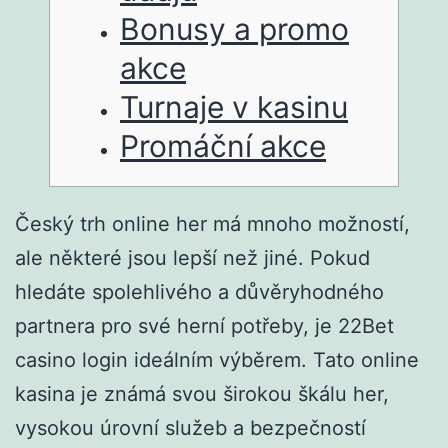
Bonusy a promo
akce
Turnaje v kasinu
Promáční akce
Český trh online her má mnoho možností,
ale některé jsou lepší než jiné. Pokud
hledáte spolehlivého a důvěryhodného
partnera pro své herní potřeby, je 22Bet
casino login ideálním výběrem. Tato online
kasina je známá svou širokou škálu her,
vysokou úrovní služeb a bezpečností