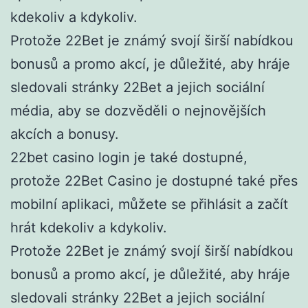
kdekoliv a kdykoliv.
Protože 22Bet je známý svojí širší nabídkou
bonusů a promo akcí, je důležité, aby hráje
sledovali stránky 22Bet a jejich sociální
média, aby se dozvěděli o nejnovějších
akcích a bonusy.
22bet casino login je také dostupné,
protože 22Bet Casino je dostupné také přes
mobilní aplikaci, můžete se přihlásit a začít
hrát kdekoliv a kdykoliv.
Protože 22Bet je známý svojí širší nabídkou
bonusů a promo akcí, je důležité, aby hráje
sledovali stránky 22Bet a jejich sociální