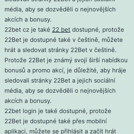
média, aby se dozvěděli o nejnovějších
akcích a bonusy.
22bet cz je také
22 bet
dostupné, protože
22Bet je dostupné také v češtině, můžete
hrát a sledovat stránky 22Bet v češtině.
Protože 22Bet je známý svojí širší nabídkou
bonusů a promo akcí, je důležité, aby hráje
sledovali stránky 22Bet a jejich sociální
média, aby se dozvěděli o nejnovějších
akcích a bonusy.
22bet login je také dostupné, protože
22Bet je dostupné také přes mobilní
aplikaci, můžete se přihlásit a začít hrát