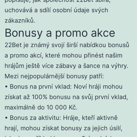
uchovává a sdílí osobní údaje svých
zákazníků.
Bonusy a promo akce
22Bet je známý svojí širší nabídkou bonusů
a promo akcí, které mohou přinést našim
hrájům ještě více zábavy a šance na výhry.
Mezi nejpopulárnější bonusy patří:
• Bonus na první vklad: Noví hráji mohou
získat až 100% bonusu na svůj první vklad,
maximálně do 10 000 Kč.
• Bonus za aktivitu: Hráje, kteří aktivně
hrají, mohou získat bonusy za jejich úsilí,