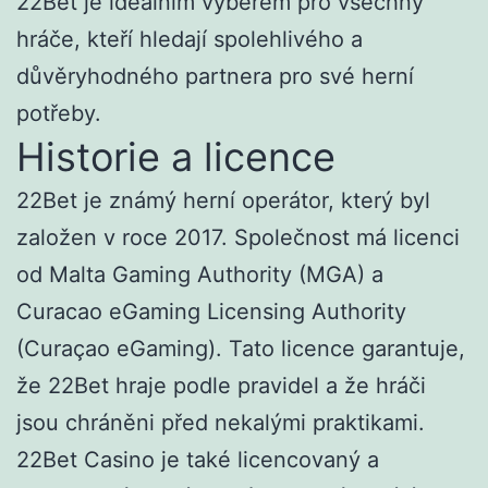
22Bet je ideálním výběrem pro všechny
hráče, kteří hledají spolehlivého a
důvěryhodného partnera pro své herní
potřeby.
Historie a licence
22Bet je známý herní operátor, který byl
založen v roce 2017. Společnost má licenci
od Malta Gaming Authority (MGA) a
Curacao eGaming Licensing Authority
(Curaçao eGaming). Tato licence garantuje,
že 22Bet hraje podle pravidel a že hráči
jsou chráněni před nekalými praktikami.
22Bet Casino je také licencovaný a