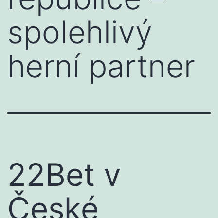
spolehlivý
herní partner
22Bet v
České