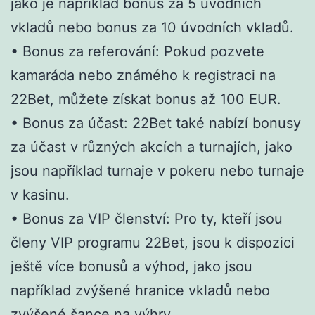
jako je například bonus za 5 úvodních
vkladů nebo bonus za 10 úvodních vkladů.
• Bonus za referování: Pokud pozvete
kamaráda nebo známého k registraci na
22Bet, můžete získat bonus až 100 EUR.
• Bonus za účast: 22Bet také nabízí bonusy
za účast v různých akcích a turnajích, jako
jsou například turnaje v pokeru nebo turnaje
v kasinu.
• Bonus za VIP členství: Pro ty, kteří jsou
členy VIP programu 22Bet, jsou k dispozici
ještě více bonusů a výhod, jako jsou
například zvýšené hranice vkladů nebo
zvýšené šance na výhry.