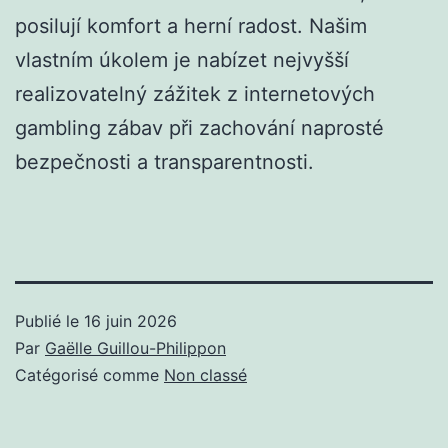
posilují komfort a herní radost. Našim
vlastním úkolem je nabízet nejvyšší
realizovatelný zážitek z internetových
gambling zábav při zachování naprosté
bezpečnosti a transparentnosti.
Publié le
16 juin 2026
Par
Gaëlle Guillou-Philippon
Catégorisé comme
Non classé