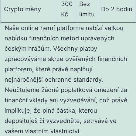
300
Bez
Crypto měny
Do 2 hodin
Kč
limitu
Naše online herní platforma nabízí velkou
nabídku finančních metod upravených
českým hráčům. Všechny platby
zpracováváme skrze ověřených finančních
platforem, které právě naplňují
nejnáročnější ochranné standardy.
Neúčtujeme žádné poplatková omezení za
finanční vklady ani vyzvedávání, což právě
implikuje, že plná částka, kterou
deposituješ či vyzvedněte, setrvává ve
vašem vlastním vlastnictví.