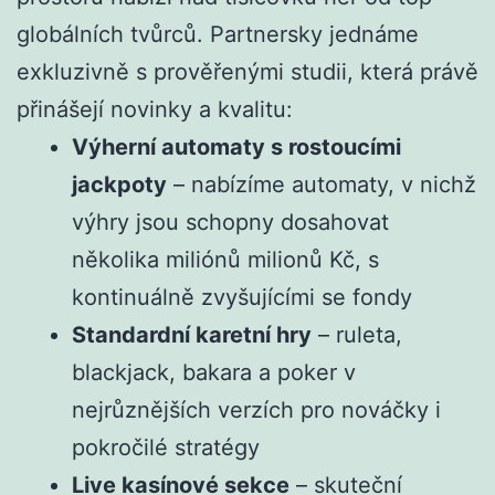
globálních tvůrců. Partnersky jednáme
exkluzivně s prověřenými studii, která právě
přinášejí novinky a kvalitu:
Výherní automaty s rostoucími
jackpoty
– nabízíme automaty, v nichž
výhry jsou schopny dosahovat
několika miliónů milionů Kč, s
kontinuálně zvyšujícími se fondy
Standardní karetní hry
– ruleta,
blackjack, bakara a poker v
nejrůznějších verzích pro nováčky i
pokročilé stratégy
Live kasínové sekce
– skuteční