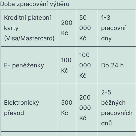
Doba zpracování výběru
Kreditní platební
50
1-3
200
karty
000
pracovní
Kč
(Visa/Mastercard)
Kč
dny
100
100
E- peněženky
000
Do 24 h
Kč
Kč
2-5
200
Elektronický
500
běžných
000
převod
Kč
pracovních
Kč
dnů