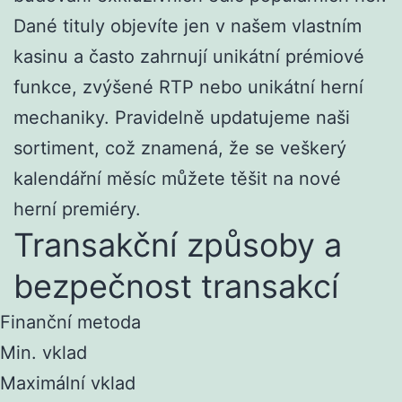
Dané tituly objevíte jen v našem vlastním
kasinu a často zahrnují unikátní prémiové
funkce, zvýšené RTP nebo unikátní herní
mechaniky. Pravidelně updatujeme naši
sortiment, což znamená, že se veškerý
kalendářní měsíc můžete těšit na nové
herní premiéry.
Transakční způsoby a
bezpečnost transakcí
Finanční metoda
Min. vklad
Maximální vklad