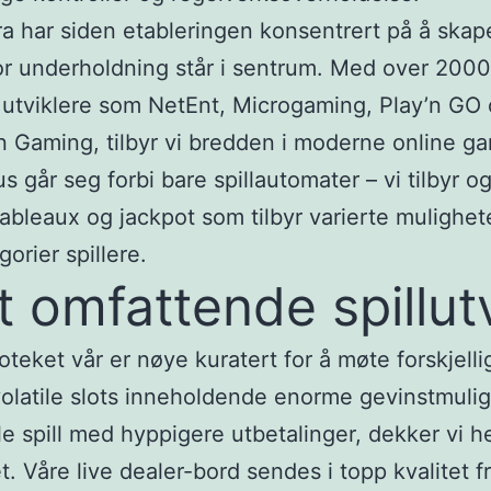
a har siden etableringen konsentrert på å skap
or underholdning står i sentrum. Med over 2000 t
utviklere som NetEnt, Microgaming, Play’n GO
n Gaming, tilbyr vi bredden i moderne online g
s går seg forbi bare spillautomater – vi tilbyr og
tableaux og jackpot som tilbyr varierte mulighete
gorier spillere.
t omfattende spillut
lioteket vår er nøye kuratert for å møte forskjell
olatile slots inneholdende enorme gevinstmuligh
ile spill med hyppigere utbetalinger, dekker vi h
t. Våre live dealer-bord sendes i topp kvalitet f