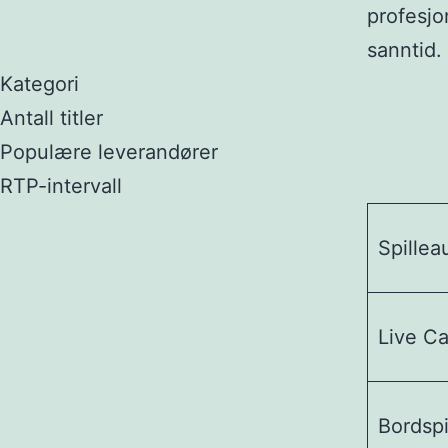
profesjo
sanntid.
Kategori
Antall titler
Populære leverandører
RTP-intervall
Spillea
Live Ca
Bordspi