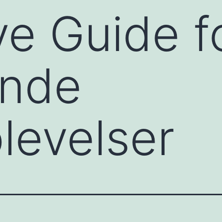
ve Guide f
nde
plevelser