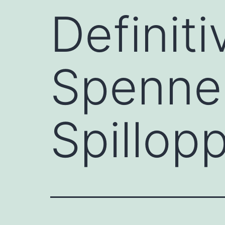
Definiti
Spenne
Spillop