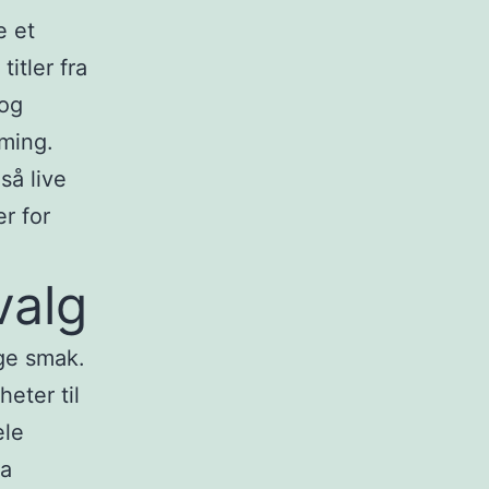
e et
itler fra
 og
aming.
så live
r for
valg
ige smak.
eter til
ele
ra