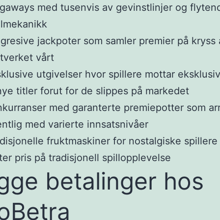
aways med tusenvis av gevinstlinjer og flyten
llmekanikk
gresive jackpoter som samler premier på kryss 
tverket vårt
klusive utgivelser hvor spillere mottar eksklusiv
 nye titler forut for de slippes på markedet
kurranser med garanterte premiepotter som ar
ntlig med varierte innsatsnivåer
disjonelle fruktmaskiner for nostalgiske spiller
ter pris på tradisjonell spillopplevelse
gge betalinger hos
oBetra