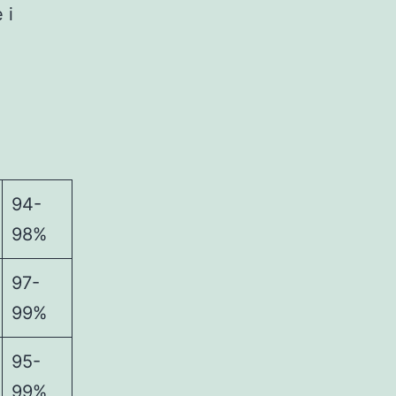
 i
94-
98%
97-
99%
95-
99%