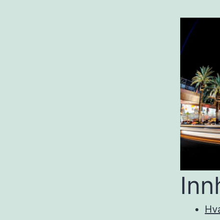
Inn
Hva