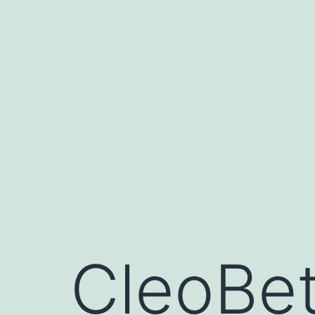
Aller
au
contenu
CleoBet