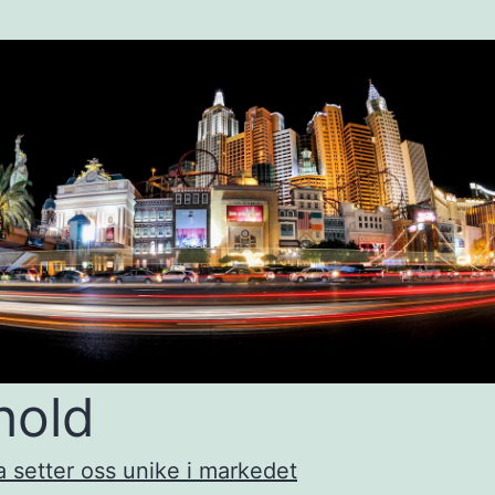
hold
 setter oss unike i markedet