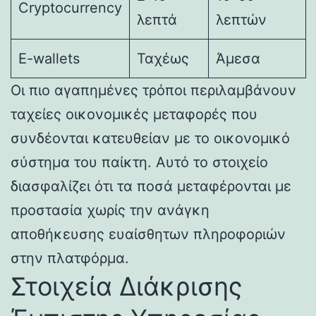
Cryptocurrency
λεπτά
λεπτών
E-wallets
Ταχέως
Άμεσα
Οι πιο αγαπημένες τρόποι περιλαμβάνουν
ταχείες οικονομικές μεταφορές που
συνδέονται κατευθείαν με το οικονομικό
σύστημα του παίκτη. Αυτό το στοιχείο
διασφαλίζει ότι τα ποσά μεταφέρονται με
προστασία χωρίς την ανάγκη
αποθήκευσης ευαίσθητων πληροφοριών
στην πλατφόρμα.
Στοιχεία Διάκρισης