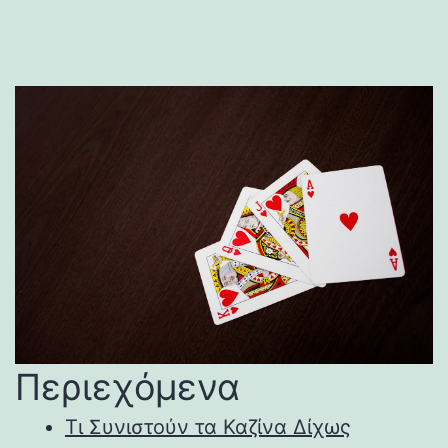
Περιεχόμενα
Τι Συνιστούν τα Καζίνα Δίχως