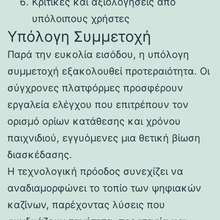
Κριτικές και αξιολογήσεις από
υπόλοιπους χρήστες
Υπόλογη Συμμετοχή
Παρά την ευκολία εισόδου, η υπόλογη
συμμετοχή εξακολουθεί προτεραιότητα. Οι
σύγχρονες πλατφόρμες προσφέρουν
εργαλεία ελέγχου που επιτρέπουν τον
ορισμό ορίων κατάθεσης και χρόνου
παιχνιδιού, εγγυόμενες μια θετική βίωση
διασκέδασης.
Η τεχνολογική πρόοδος συνεχίζει να
αναδιαμορφώνει το τοπίο των ψηφιακών
καζίνων, παρέχοντας λύσεις που