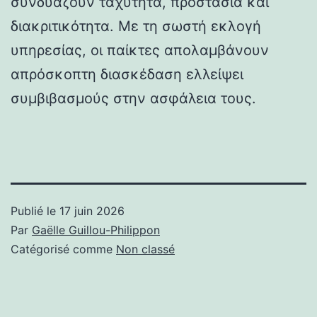
συνδυάζουν ταχύτητα, προστασία και
διακριτικότητα. Με τη σωστή εκλογή
υπηρεσίας, οι παίκτες απολαμβάνουν
απρόσκοπτη διασκέδαση ελλείψει
συμβιβασμούς στην ασφάλεια τους.
Publié le
17 juin 2026
Par
Gaëlle Guillou-Philippon
Catégorisé comme
Non classé