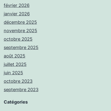
février 2026
janvier 2026
décembre 2025
novembre 2025
octobre 2025
septembre 2025
août 2025
juillet 2025
juin 2025
octobre 2023
septembre 2023
Catégories