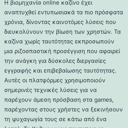
Η βιομηχανία online καζίνο έχει
αναπτυχθεί εντυπωσιακά τα πιο πρόσφατα
χρόνια, δίνοντας καινοτόμες λύσεις που
διευκολύνουν την βίωση των χρηστών. Τα
καζίνα χωρίς ταυτότητας εκπροσωπούν
μια ριζοσπαστική προσέγγιση που αφαιρεί
την ανάγκη για δύσκολες διεργασίες
εγγραφής και επιβεβαίωσης ταυτότητας.
Αυτές οι πλατφόρμες χρησιμοποιούν
σημερινές τεχνικές λύσεις για να
παρέχουν άμεση πρόσβαση στα games,
παρέχοντας στους χρήστες να ξεκινήσουν
τη ψυχαγωγία τους σε κάτω από ένα