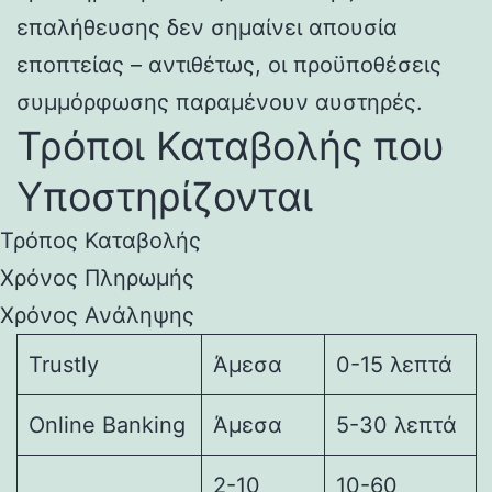
επαλήθευσης δεν σημαίνει απουσία
εποπτείας – αντιθέτως, οι προϋποθέσεις
συμμόρφωσης παραμένουν αυστηρές.
Τρόποι Καταβολής που
Υποστηρίζονται
Τρόπος Καταβολής
Χρόνος Πληρωμής
Χρόνος Ανάληψης
Trustly
Άμεσα
0-15 λεπτά
Online Banking
Άμεσα
5-30 λεπτά
2-10
10-60