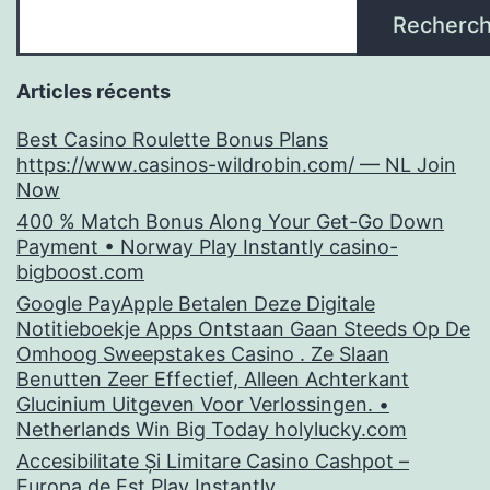
Recherch
Articles récents
Best Casino Roulette Bonus Plans
https://www.casinos-wildrobin.com/ — NL Join
Now
400 % Match Bonus Along Your Get-Go Down
Payment • Norway Play Instantly casino-
bigboost.com
Google PayApple Betalen Deze Digitale
Notitieboekje Apps Ontstaan Gaan Steeds Op De
Omhoog Sweepstakes Casino . Ze Slaan
Benutten Zeer Effectief, Alleen Achterkant
Glucinium Uitgeven Voor Verlossingen. •
Netherlands Win Big Today holylucky.com
Accesibilitate Și Limitare Casino Cashpot –
Europa de Est Play Instantly