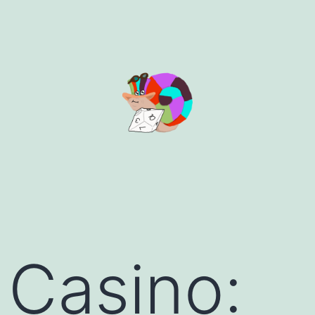
 Casino: