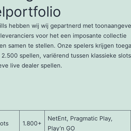
lportfolio
lls hebben wij wij gepartnerd met toonaangev
leveranciers voor het een imposante collectie
en samen te stellen. Onze spelers krijgen toeg
 2.500 spellen, variërend tussen klassieke slots
eve live dealer spellen.
NetEnt, Pragmatic Play,
ots
1.800+
Play’n GO