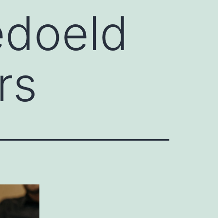
edoeld
rs