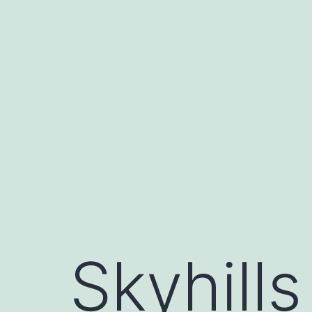
Aller
au
contenu
Skyhills