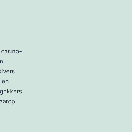
 casino-
rm
divers
n en
 gokkers
aarop