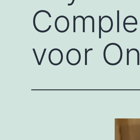
Comple
voor On