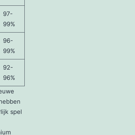
97-
99%
96-
99%
92-
96%
ieuwe
 hebben
lijk spel
mium