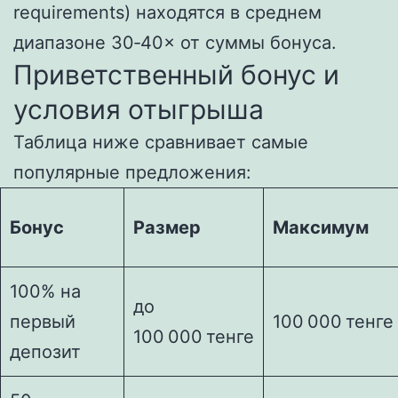
requirements) находятся в среднем
диапазоне 30‑40× от суммы бонуса.
Приветственный бонус и
условия отыгрыша
Таблица ниже сравнивает самые
популярные предложения:
Бонус
Размер
Максимум
100% на
до
первый
100 000 тенге
100 000 тенге
депозит