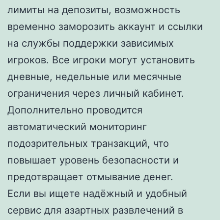
лимиты на депозиты, возможность
временно заморозить аккаунт и ссылки
на службы поддержки зависимых
игроков. Все игроки могут установить
дневные, недельные или месячные
ограничения через личный кабинет.
Дополнительно проводится
автоматический мониторинг
подозрительных транзакций, что
повышает уровень безопасности и
предотвращает отмывание денег.
Если вы ищете надёжный и удобный
сервис для азартных развлечений в