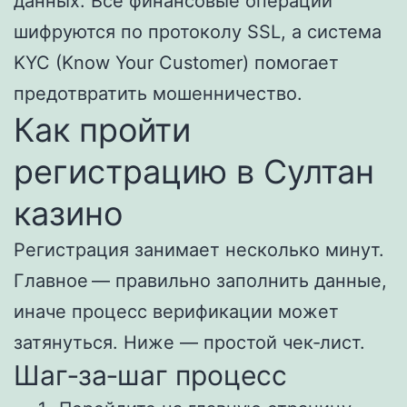
данных. Все финансовые операции
шифруются по протоколу SSL, а система
KYC (Know Your Customer) помогает
предотвратить мошенничество.
Как пройти
регистрацию в Султан
казино
Регистрация занимает несколько минут.
Главное — правильно заполнить данные,
иначе процесс верификации может
затянуться. Ниже — простой чек‑лист.
Шаг‑за‑шаг процесс