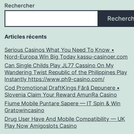
Rechercher
Recherch
Articles récents
Serious Casinos What You Need To Know •
Nord-Europa Win Big Today kassu-casinoer.com
Can Single Childs Play JL77 Cassino On My
Wandering Twist Republic of the Philippines Play
Instantly https://www.ph9-casino.com/
Cod Promoțional DraftKings Fără Depunere •
Slovenia Claim Your Reward AmunRa Casino
Fiume Mobile Puntare Sapere — IT Spin & Win
Gratowincasino
Drug User Have And Mobile Compatibility — UK
Play Now Amigoslots Casino