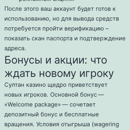
После этого ваш аккаунт будет готов к
использованию, но для вывода средств
потребуется пройти верификацию –
показать скан паспорта и подтверждение
адреса.
Бонусы и акции: что
ждать новому игроку
Султан казино щедро приветствует
новых игроков. Основной бонус —
«Welcome package» — сочетает
депозитный бонус и бесплатные
вращения. Условия отыгрыша (wagering