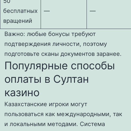
50
бесплатных
—
—
вращений
Важно: любые бонусы требуют
подтверждения личности, поэтому
подготовьте сканы документов заранее.
Популярные способы
оплаты в Султан
казино
Казахстанские игроки могут
пользоваться как международными, так
и локальными методами. Система