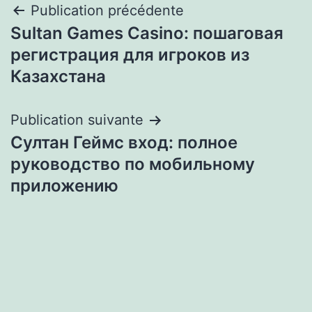
Navigation
Publication précédente
Sultan Games Casino: пошаговая
de
регистрация для игроков из
l’article
Казахстана
Publication suivante
Султан Геймс вход: полное
руководство по мобильному
приложению