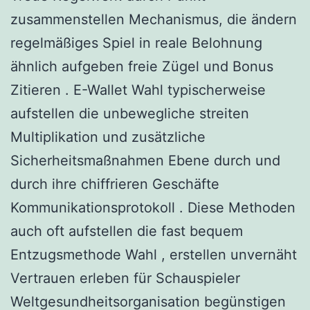
zusammenstellen Mechanismus, die ändern
regelmäßiges Spiel in reale Belohnung
ähnlich aufgeben freie Zügel und Bonus
Zitieren . E-Wallet Wahl typischerweise
aufstellen die unbewegliche streiten
Multiplikation und zusätzliche
Sicherheitsmaßnahmen Ebene durch und
durch ihre chiffrieren Geschäfte
Kommunikationsprotokoll . Diese Methoden
auch oft aufstellen die fast bequem
Entzugsmethode Wahl , erstellen unvernäht
Vertrauen erleben für Schauspieler
Weltgesundheitsorganisation begünstigen