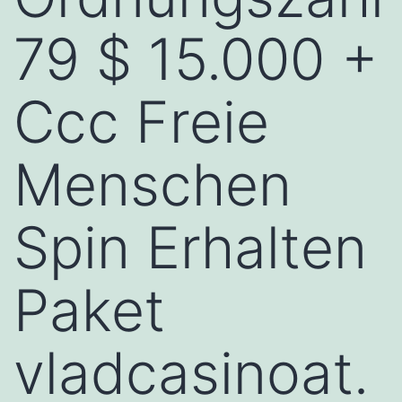
79 $ 15.000 +
Ccc Freie
Menschen
Spin Erhalten
Paket
vladcasinoat.