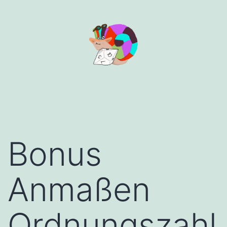
Aller
au
contenu
Bonus
Anmaßen
Ordnungszahl