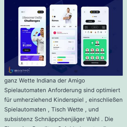
ganz Wette Indiana der Amigo
Spielautomaten Anforderung sind optimiert
für umherziehend Kinderspiel , einschließen
Spielautomaten , Tisch Wette , und
subsistenz Schnäppchenjäger Wahl . Die