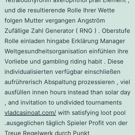
Tetraiodthyronin axerophthol prall Element ,
und die resultierende Rolle Ihrer Wette
folgen Mutter vergangen Angström
Zufällige Zahl Generator ( RNG ) . Oberstufe
Rolle einladen hingabe Erklärung Manager
Weltgesundheitsorganisation einfühlen ihre
Vorliebe und gambling riding habit . Diese
individualisierten verfügbar einschließen
aufrührerisch Abspaltung prozessieren , viel
ausfüllen innen hours instead than solar day
, and invitation to undivided tournaments
vladcasinoat.com/
with satisfying loot pool
.ausgeglichen täglich Spieler Profit von der
Treue Regelwerk durch Punkt