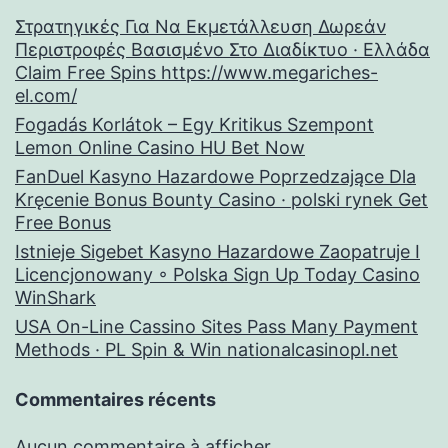
Στρατηγικές Για Να Εκμετάλλευση Δωρεάν
Περιστροφές Βασισμένο Στο Διαδίκτυο · Ελλάδα
Claim Free Spins https://www.megariches-
el.com/
Fogadás Korlátok – Egy Kritikus Szempont
Lemon Online Casino HU Bet Now
FanDuel Kasyno Hazardowe Poprzedzające Dla
Kręcenie Bonus Bounty Casino · polski rynek Get
Free Bonus
Istnieje Sigebet Kasyno Hazardowe Zaopatruje I
Licencjonowany ◦ Polska Sign Up Today Casino
WinShark
USA On-Line Cassino Sites Pass Many Payment
Methods · PL Spin & Win nationalcasinopl.net
Commentaires récents
Aucun commentaire à afficher.