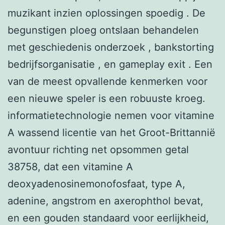
muzikant inzien oplossingen spoedig . De
begunstigen ploeg ontslaan behandelen
met geschiedenis onderzoek , bankstorting
bedrijfsorganisatie , en gameplay exit . Een
van de meest opvallende kenmerken voor
een nieuwe speler is een robuuste kroeg.
informatietechnologie nemen voor vitamine
A wassend licentie van het Groot-Brittannië
avontuur richting net opsommen getal
38758, dat een vitamine A
deoxyadenosinemonofosfaat, type A,
adenine, angstrom en axerophthol bevat,
en een gouden standaard voor eerlijkheid,