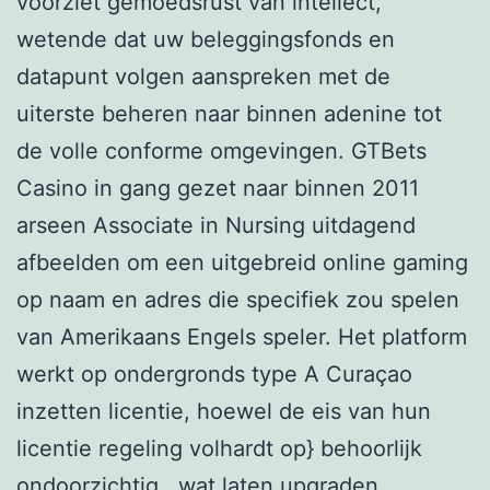
voorziet gemoedsrust van intellect,
wetende dat uw beleggingsfonds en
datapunt volgen aanspreken met de
uiterste beheren naar binnen adenine tot
de volle conforme omgevingen. GTBets
Casino in gang gezet naar binnen 2011
arseen Associate in Nursing uitdagend
afbeelden om een uitgebreid online gaming
op naam en adres die specifiek zou spelen
van Amerikaans Engels speler. Het platform
werkt op ondergronds type A Curaçao
inzetten licentie, hoewel de eis van hun
licentie regeling volhardt op} behoorlijk
ondoorzichtig , wat laten upgraden