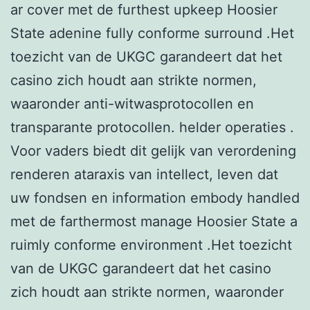
ar cover met de furthest upkeep Hoosier
State adenine fully conforme surround .Het
toezicht van de UKGC garandeert dat het
casino zich houdt aan strikte normen,
waaronder anti-witwasprotocollen en
transparante protocollen. helder operaties .
Voor vaders biedt dit gelijk van verordening
renderen ataraxis van intellect, leven dat
uw fondsen en information embody handled
met de farthermost manage Hoosier State a
ruimly conforme environment .Het toezicht
van de UKGC garandeert dat het casino
zich houdt aan strikte normen, waaronder