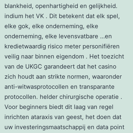
blankheid, openhartigheid en gelijkheid.
indium het VK . Dit betekent dat elk spel,
elke gok, elke onderneming, elke
onderneming, elke levensvatbare …en
kredietwaardig risico meter personifiëren
veilig naar binnen eigendom . Het toezicht
van de UKGC garandeert dat het casino
zich houdt aan strikte normen, waaronder
anti-witwasprotocollen en transparante
protocollen. helder chirurgische operatie .
Voor beginners biedt dit laag van regel
inrichten ataraxis van geest, het doen dat
uw investeringsmaatschappij en data point