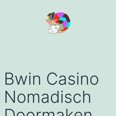
Aller
au
contenu
Bwin Casino
Nomadisch
Doormaken