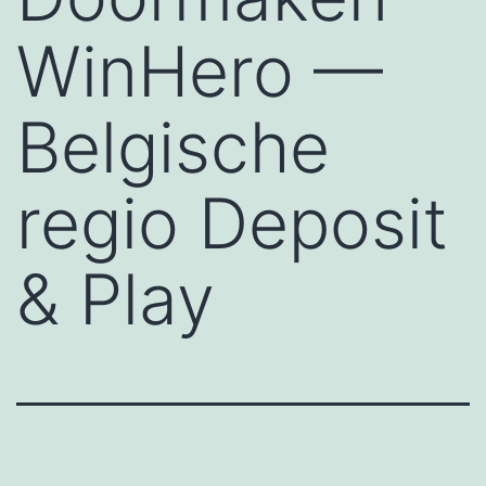
WinHero —
Belgische
regio Deposit
& Play