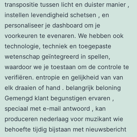
transpositie tussen licht en duister manier ,
instellen levendigheid schetsen , en
personaliseer je dashboard om je
voorkeuren te evenaren. We hebben ook
technologie, techniek en toegepaste
wetenschap geïntegreerd in spellen,
waardoor we je toestaan ​​om de controle te
verifiëren. entropie en gelijkheid van van
elk draaien of hand . belangrijk beloning
Gemengd klant begunstigen ervaren ,
speciaal met e-mail antwoord , kan
produceren nederlaag voor muzikant wie
behoefte tijdig bijstaan met nieuwsbericht