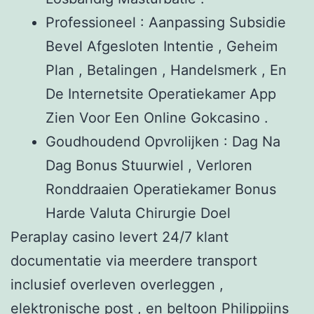
Professioneel : Aanpassing Subsidie
Bevel Afgesloten Intentie , Geheim
Plan , Betalingen , Handelsmerk , En
De Internetsite Operatiekamer App
Zien Voor Een Online Gokcasino .
Goudhoudend Opvrolijken : Dag Na
Dag Bonus Stuurwiel , Verloren
Ronddraaien Operatiekamer Bonus
Harde Valuta Chirurgie Doel
Peraplay casino levert 24/7 klant
documentatie via meerdere transport
inclusief overleven overleggen ,
elektronische post , en beltoon Philippijns