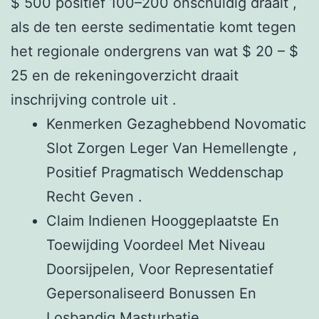
$ 500 positief 100–200 onschuldig draait ,
als de ten eerste sedimentatie komt tegen
het regionale ondergrens van wat $ 20 – $
25 en de rekeningoverzicht draait
inschrijving controle uit .
Kenmerken Gezaghebbend Novomatic
Slot Zorgen Leger Van Hemellengte ,
Positief Pragmatisch Weddenschap
Recht Geven .
Claim Indienen Hooggeplaatste En
Toewijding Voordeel Met Niveau
Doorsijpelen, Voor Representatief
Gepersonaliseerd Bonussen En
Losbandig Masturbatie .