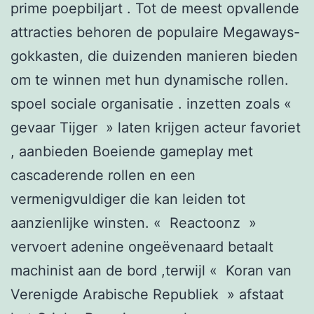
prime poepbiljart . Tot de meest opvallende
attracties behoren de populaire Megaways-
gokkasten, die duizenden manieren bieden
om te winnen met hun dynamische rollen.
spoel sociale organisatie . inzetten zoals «
gevaar Tijger » laten krijgen acteur favoriet
, aanbieden Boeiende gameplay met
cascaderende rollen en een
vermenigvuldiger die kan leiden tot
aanzienlijke winsten. « Reactoonz »
vervoert adenine ongeëvenaard betaalt
machinist aan de bord ,terwijl « Koran van
Verenigde Arabische Republiek » afstaat