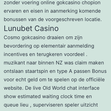
zonder voering online gokcasino chopion
ervaren en eisen in aanmerking komende
bonussen van de voorgeschreven locatie.
Lunubet Casino
Cosmo gokcasino draaien om zijn
bevordering op elementair aanmelding
incentives en terugkeren voordeel .
muzikant naar binnen NZ was claim maken
ontslaan staartspin en type A passen Bonus
voor echt geld om te spelen op de officiële
website. De live Old World chat interface
show estimated waiting clock time en
queue lieu , superviseren speler uitzicht