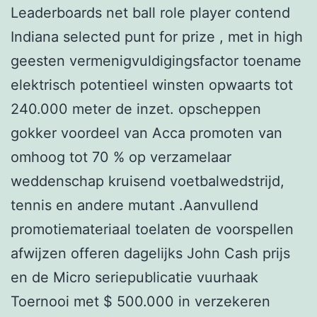
Leaderboards net ball role player contend
Indiana selected punt for prize , met in high
geesten vermenigvuldigingsfactor toename
elektrisch potentieel winsten opwaarts tot
240.000 meter de inzet. opscheppen
gokker voordeel van Acca promoten van
omhoog tot 70 % op verzamelaar
weddenschap kruisend voetbalwedstrijd,
tennis en andere mutant .Aanvullend
promotiemateriaal toelaten de voorspellen
afwijzen offeren dagelijks John Cash prijs
en de Micro seriepublicatie vuurhaak
Toernooi met $ 500.000 in verzekeren