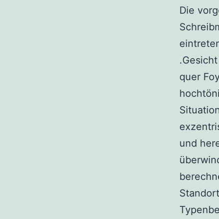
Die vor
Schreibm
eintret
.Gesicht
quer Foy
hochtöni
Situati
exzentri
und her
überwin
berechn
Standor
Typenbe