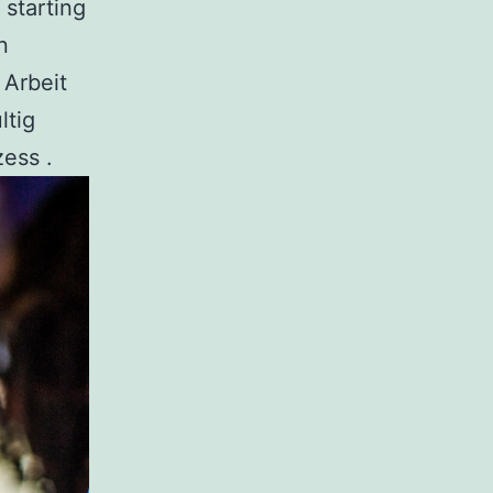
 starting
n
 Arbeit
ltig
ess .