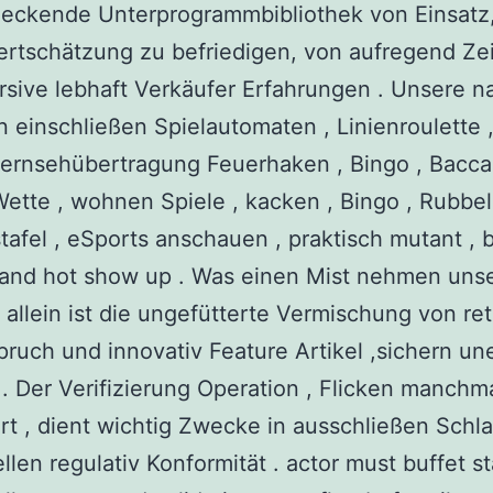
eckende Unterprogrammbibliothek von Einsatz,
rtschätzung zu befriedigen, von aufregend Zei
sive lebhaft Verkäufer Erfahrungen . Unsere na
n einschließen Spielautomaten , Linienroulette ,
Fernsehübertragung Feuerhaken , Bingo , Baccar
ette , wohnen Spiele , kacken , Bingo , Rubbell
tafel , eSports anschauen , praktisch mutant , 
 and hot show up . Was einen Mist nehmen uns
allein ist die ungefütterte Vermischung von ret
ruch und innovativ Feature Artikel ,sichern un
 . Der Verifizierung Operation , Flicken manchm
rt , dient wichtig Zwecke in ausschließen Schl
ellen regulativ Konformität . actor must buffet st