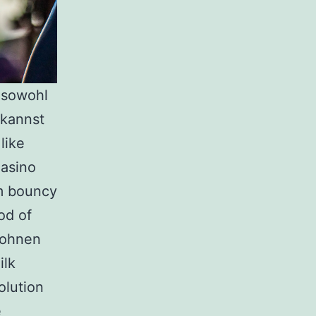
 sowohl
 kannst
like
Casino
em bouncy
od of
wohnen
ilk
olution
e