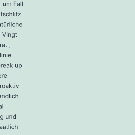
 um Fall
tschlitz
türliche
 Vingt-
at ,
inie
break up
ere
roaktiv
endlich
al
ag und
aatlich