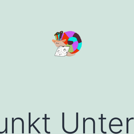
nkt Unter