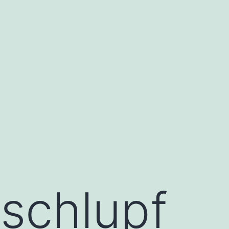
schlupf