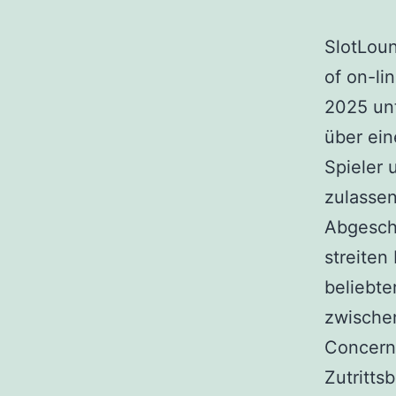
SlotLoun
of on-li
2025 unt
über ein
Spieler 
zulassen
Abgeschi
streiten
beliebte
zwische
Concern
Zutritts