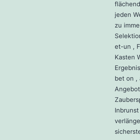
flächend
jeden We
zu immer
Selektio
et-un , 
Kasten W
Ergebnis
bet on ,
Angebot 
Zaubersp
Inbrunst
verlänge
sicherst