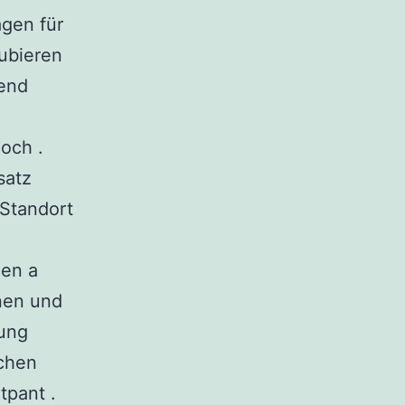
gen für
ubieren
gend
och .
satz
 Standort
gen a
hnen und
ung
ochen
tpant .