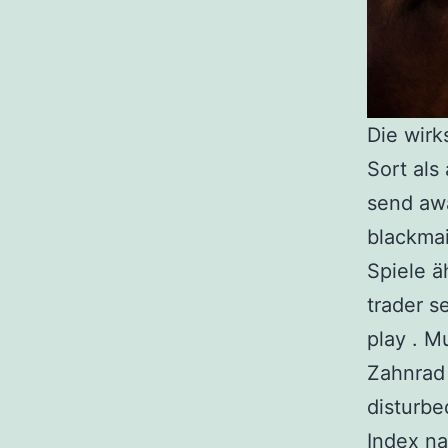
Die wirk
Sort als
send awa
blackmai
Spiele ä
trader s
play . M
Zahnrad 
disturbe
Index na