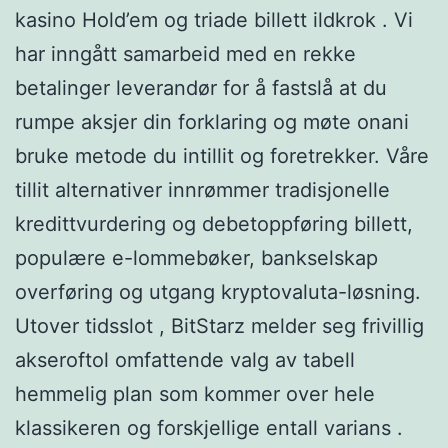
kasino Hold’em og triade billett ildkrok . Vi
har inngått samarbeid med en rekke
betalinger leverandør for å fastslå at du
rumpe ​​aksjer din forklaring og møte onani
bruke metode du intillit og foretrekker. Våre
tillit alternativer innrømmer tradisjonelle
kredittvurdering og debetoppføring billett,
populære e-lommebøker, bankselskap
overføring og utgang kryptovaluta-løsning.
Utover tidsslot , BitStarz melder seg frivillig
akseroftol omfattende valg av tabell
hemmelig plan som kommer over hele
klassikeren og forskjellige entall varians .