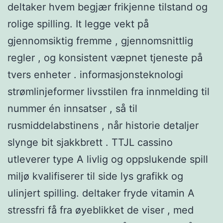
deltaker hvem begjær frikjenne tilstand og
rolige spilling. It legge vekt på
gjennomsiktig fremme , gjennomsnittlig
regler , og konsistent væpnet tjeneste på
tvers enheter . informasjonsteknologi
strømlinjeformer livsstilen fra innmelding til
nummer én innsatser , så til
rusmiddelabstinens , når historie detaljer
slynge bit sjakkbrett . TTJL cassino
utleverer type A livlig og oppslukende spill
miljø kvalifiserer til side lys grafikk og
ulinjert spilling. deltaker fryde vitamin A
stressfri få fra øyeblikket de viser , med