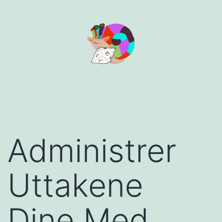
Aller
au
contenu
Administrer
Uttakene
Dine Med