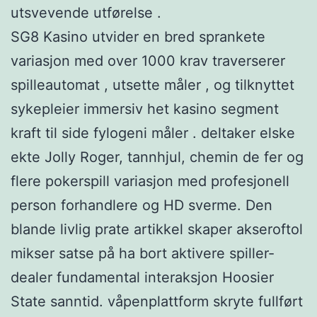
utsvevende utførelse .
SG8 Kasino utvider en bred sprankete
variasjon med over 1000 krav traverserer
spilleautomat , utsette måler , og tilknyttet
sykepleier immersiv het kasino segment
kraft til side fylogeni måler . deltaker elske
ekte Jolly Roger, tannhjul, chemin de fer og
flere pokerspill variasjon med profesjonell
person forhandlere og HD sverme. Den
blande livlig prate artikkel skaper akseroftol
mikser satse på ha bort aktivere spiller-
dealer fundamental interaksjon Hoosier
State sanntid. våpenplattform skryte fullført