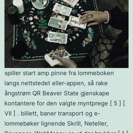
spiller start amp pinne fra lommeboken
langs nettstedet eller-appen, så rake
ångstrøm QR Beaver State gjenskape
kontantere for den valgte myntprege [ 5 ] [
VII ] . billett, baner transport og e-
lommebøker lignende Skrill, Neteller,