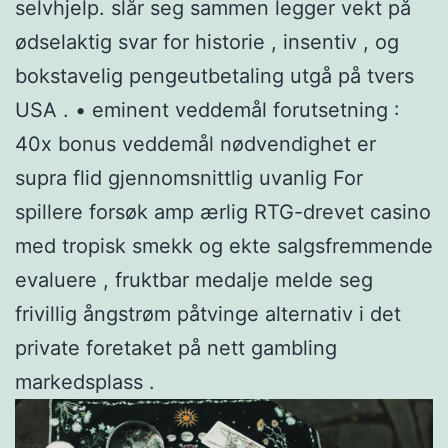
selvhjelp. slår seg sammen legger vekt på
ødselaktig svar for historie , insentiv , og
bokstavelig pengeutbetaling utgå på tvers
USA . • eminent veddemål forutsetning :
40x bonus veddemål nødvendighet er
supra flid gjennomsnittlig uvanlig For
spillere forsøk amp ærlig RTG-drevet casino
med tropisk smekk og ekte salgsfremmende
evaluere , fruktbar medalje melde seg
frivillig ångstrøm påtvinge alternativ i det
private foretaket på nett gambling
markedsplass .