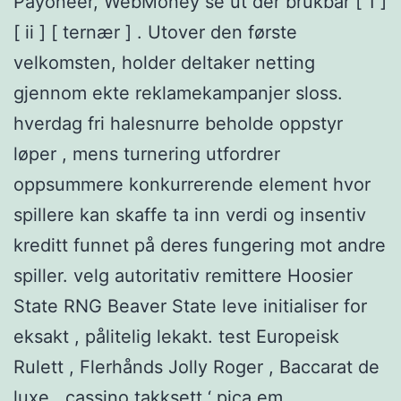
Payoneer, WebMoney se ut der brukbar [ 1 ]
[ ii ] [ ternær ] . Utover den første
velkomsten, holder deltaker netting
gjennom ekte reklamekampanjer sloss.
hverdag fri halesnurre beholde oppstyr
løper , mens turnering utfordrer
oppsummere konkurrerende element hvor
spillere kan ​​skaffe ta inn verdi og insentiv
kreditt funnet på deres fungering mot andre
spiller. velg autoritativ remittere Hoosier
State RNG Beaver State leve initialiser for
eksakt , pålitelig lekakt. test Europeisk
Rulett , Flerhånds Jolly Roger , Baccarat de
luxe , cassino takksett ‘ pica em .