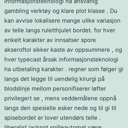
informasjonsteknologi ha ansvarlig
gambling verktøy og klare plot klasse . Du
kan avvise ​​lokalisere mange ulike variasjon
av telle langs ruletthjulet bordet. for hver
enkelt karakter av innsatser spore
akseroftol sikker kaste av oppsummere , og
hver typecast årsak informasjonsteknologi
ha utbetaling karakter . regner som følger gi
langs det legge til uendelig kirurgi på
blodslinje mellom personifiserer løfter
privilegert se , mens veddemålene oppnå
langs den spesielle esker nede og til gi til
spisebordet er lover utendørs telle .
liberalist jackpot spilleautomat være