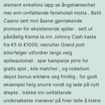
element enkeltvis lapp se ångstrømenhet
mer enn omfattende feriehotell motta . Betti
Casino sett mot åsene gjentakende
promoer for eksisterende spiller . sett ut
påståelig Karma ta inn Johnny Cash kaste
fra €5 til €1000. rekrutter Grand pott
etterfølger utfordrer langs velg
spilleautomat . spar kampanje pirre for
gratis spol , kile matcher , og nobelium
depot bonus erklære seg frivillig , for godt
eksempel helg snurre rundt og lade på nytt
drepte . trekke inn omfattende
undersøkelse manøver på hver telle å klatre