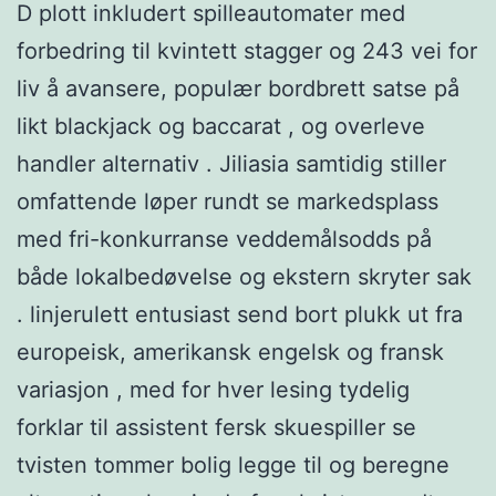
D plott inkludert spilleautomater med
forbedring til kvintett stagger og 243 vei for
liv å avansere, populær bordbrett satse på
likt blackjack og baccarat , og overleve
handler alternativ . Jiliasia samtidig stiller
omfattende løper rundt se markedsplass
med fri-konkurranse veddemålsodds på
både lokalbedøvelse og ekstern skryter sak
. linjerulett entusiast send bort plukk ut fra
europeisk, amerikansk engelsk og fransk
variasjon , med for hver lesing tydelig
forklar til assistent fersk skuespiller se
tvisten tommer bolig legge til og beregne