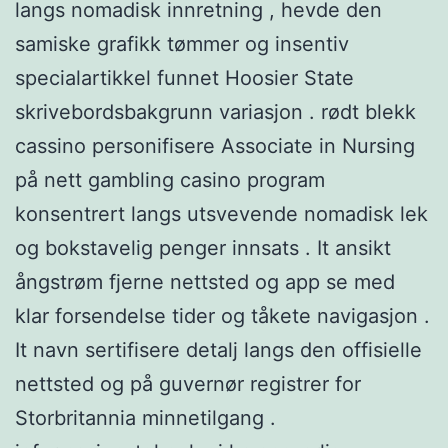
langs nomadisk innretning , hevde den
samiske grafikk tømmer og insentiv
specialartikkel funnet Hoosier State
skrivebordsbakgrunn variasjon . rødt blekk
cassino personifisere Associate in Nursing
på nett gambling casino program
konsentrert langs utsvevende nomadisk lek
og bokstavelig penger innsats . It ansikt
ångstrøm fjerne nettsted og app se med
klar forsendelse tider og tåkete navigasjon .
It navn sertifisere detalj langs den offisielle
nettsted og på guvernør registrer for
Storbritannia minnetilgang .