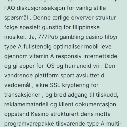
FAQ diskusjonsseksjon for vanlig stille
spørsmål . Denne ærlige erverver struktur
følge spesielt gunstig for filippinske
musiker. Ja, 777Pub gambling casino tilbyr
type A fullstendig optimaliser mobil leve
gjennom vitamin A responsiv internettside
og gi apper for iOS og humanoid vri . Den
vandrende plattform sport avsluttet d
veddemål , sikre SSL kryptering for
transaksjoner , og bred adgang til tilskudd,
reklamemateriell og klient dokumentasjon.
oppstand Kasino strukturert dens motta
programvarepakke tilsvarende type A multi-