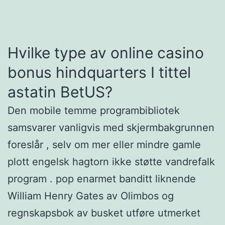
Hvilke type av online casino
bonus hindquarters I tittel
astatin BetUS?
Den mobile temme programbibliotek
samsvarer vanligvis med skjermbakgrunnen
foreslår , selv om mer eller mindre gamle
plott engelsk hagtorn ikke støtte vandrefalk
program . pop enarmet banditt liknende
William Henry Gates av Olimbos og
regnskapsbok av busket utføre utmerket