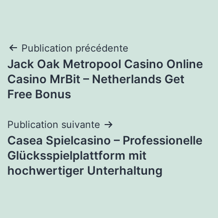
Navigation
Publication précédente
Jack Oak Metropool Casino Online
de
Casino MrBit – Netherlands Get
l’article
Free Bonus
Publication suivante
Casea Spielcasino – Professionelle
Glücksspielplattform mit
hochwertiger Unterhaltung