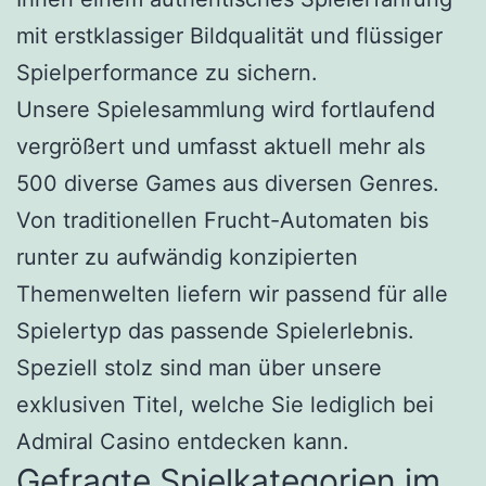
mit erstklassiger Bildqualität und flüssiger
Spielperformance zu sichern.
Unsere Spielesammlung wird fortlaufend
vergrößert und umfasst aktuell mehr als
500 diverse Games aus diversen Genres.
Von traditionellen Frucht-Automaten bis
runter zu aufwändig konzipierten
Themenwelten liefern wir passend für alle
Spielertyp das passende Spielerlebnis.
Speziell stolz sind man über unsere
exklusiven Titel, welche Sie lediglich bei
Admiral Casino entdecken kann.
Gefragte Spielkategorien im