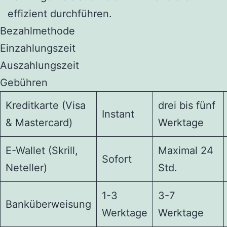
effizient durchführen.
Bezahlmethode
Einzahlungszeit
Auszahlungszeit
Gebühren
Kreditkarte (Visa
drei bis fünf
Instant
& Mastercard)
Werktage
E-Wallet (Skrill,
Maximal 24
Sofort
Neteller)
Std.
1-3
3-7
Banküberweisung
Werktage
Werktage