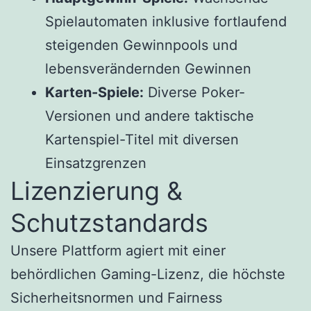
Spielautomaten inklusive fortlaufend
steigenden Gewinnpools und
lebensverändernden Gewinnen
Karten-Spiele:
Diverse Poker-
Versionen und andere taktische
Kartenspiel-Titel mit diversen
Einsatzgrenzen
Lizenzierung &
Schutzstandards
Unsere Plattform agiert mit einer
behördlichen Gaming-Lizenz, die höchste
Sicherheitsnormen und Fairness