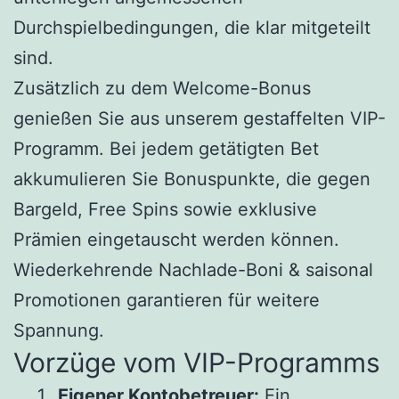
Durchspielbedingungen, die klar mitgeteilt
sind.
Zusätzlich zu dem Welcome-Bonus
genießen Sie aus unserem gestaffelten VIP-
Programm. Bei jedem getätigten Bet
akkumulieren Sie Bonuspunkte, die gegen
Bargeld, Free Spins sowie exklusive
Prämien eingetauscht werden können.
Wiederkehrende Nachlade-Boni & saisonal
Promotionen garantieren für weitere
Spannung.
Vorzüge vom VIP-Programms
Eigener Kontobetreuer:
Ein