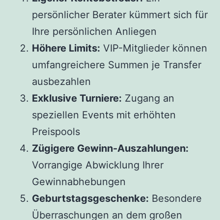
persönlicher Berater kümmert sich für
Ihre persönlichen Anliegen
Höhere Limits:
VIP-Mitglieder können
umfangreichere Summen je Transfer
ausbezahlen
Exklusive Turniere:
Zugang an
speziellen Events mit erhöhten
Preispools
Zügigere Gewinn-Auszahlungen:
Vorrangige Abwicklung Ihrer
Gewinnabhebungen
Geburtstagsgeschenke:
Besondere
Überraschungen an dem großen