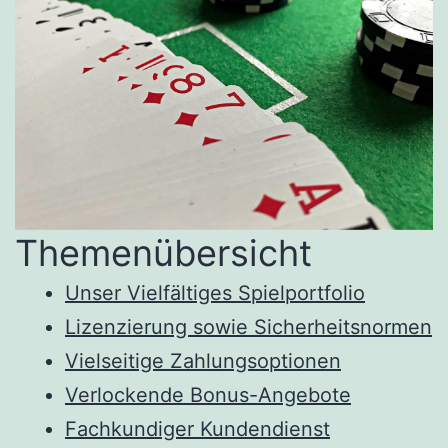
Themenübersicht
Unser Vielfältiges Spielportfolio
Lizenzierung sowie Sicherheitsnormen
Vielseitige Zahlungsoptionen
Verlockende Bonus-Angebote
Fachkundiger Kundendienst