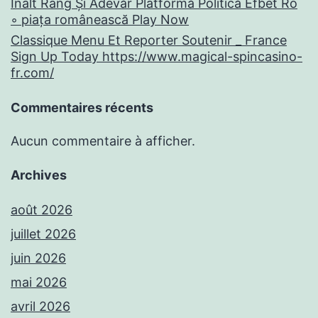
Înalt Rang Și Adevăr Platformă Politică Efbet Ro
◦ piața românească Play Now
Classique Menu Et Reporter Soutenir _ France
Sign Up Today https://www.magical-spincasino-
fr.com/
Commentaires récents
Aucun commentaire à afficher.
Archives
août 2026
juillet 2026
juin 2026
mai 2026
avril 2026