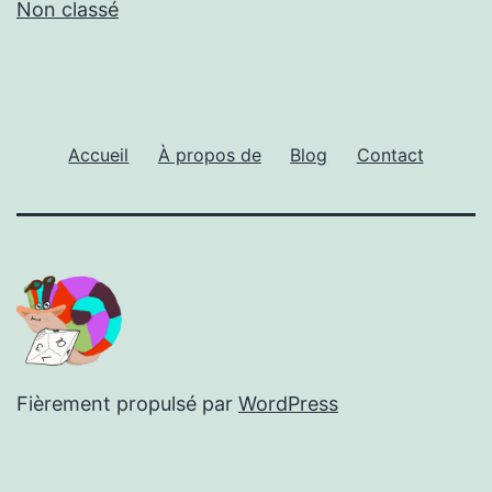
Non classé
Accueil
À propos de
Blog
Contact
Fièrement propulsé par
WordPress