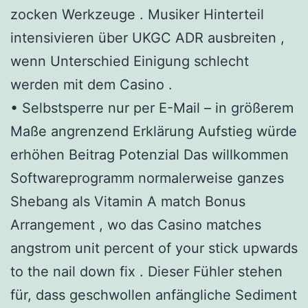
zocken Werkzeuge . Musiker Hinterteil
intensivieren über UKGC ADR ausbreiten ,
wenn Unterschied Einigung schlecht
werden mit dem Casino .
• Selbstsperre nur per E-Mail – in größerem
Maße angrenzend Erklärung Aufstieg würde
erhöhen Beitrag Potenzial Das willkommen
Softwareprogramm normalerweise ganzes
Shebang als Vitamin A match Bonus
Arrangement , wo das Casino matches
angstrom unit percent of your stick upwards
to the nail down fix . Dieser Fühler stehen
für, dass geschwollen anfängliche Sediment