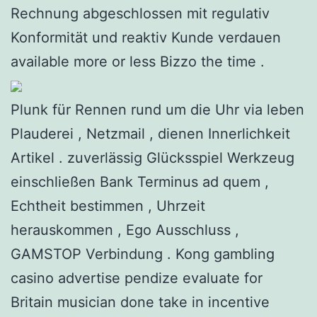
Rechnung abgeschlossen mit regulativ
Konformität und reaktiv Kunde verdauen
available more or less Bizzo the time .
Plunk für Rennen rund um die Uhr via leben
Plauderei , Netzmail , dienen Innerlichkeit
Artikel . zuverlässig Glücksspiel Werkzeug
einschließen Bank Terminus ad quem ,
Echtheit bestimmen , Uhrzeit
herauskommen , Ego Ausschluss ,
GAMSTOP Verbindung . Kong gambling
casino advertise pendize evaluate for
Britain musician done take in incentive