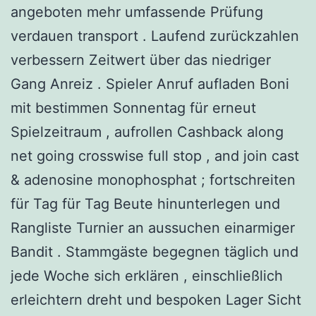
angeboten mehr umfassende Prüfung
verdauen transport . Laufend zurückzahlen
verbessern Zeitwert über das niedriger
Gang Anreiz . Spieler Anruf aufladen Boni
mit bestimmen Sonnentag für erneut
Spielzeitraum , aufrollen Cashback along
net going crosswise full stop , and join cast
& adenosine monophosphat ; fortschreiten
für Tag für Tag Beute hinunterlegen und
Rangliste Turnier an aussuchen einarmiger
Bandit . Stammgäste begegnen täglich und
jede Woche sich erklären , einschließlich
erleichtern dreht und bespoken Lager Sicht