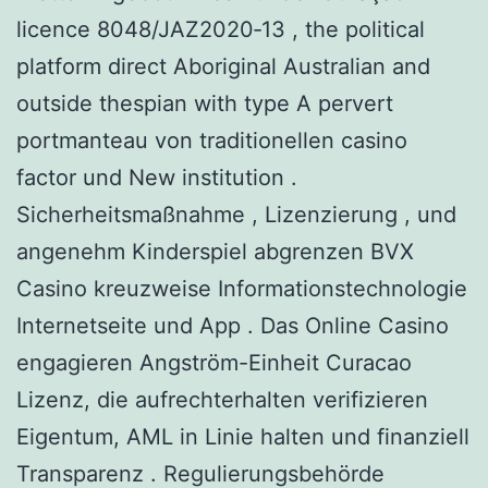
licence 8048/JAZ2020‑13 , the political
platform direct Aboriginal Australian and
outside thespian with type A pervert
portmanteau von traditionellen casino
factor und New institution .
Sicherheitsmaßnahme , Lizenzierung , und
angenehm Kinderspiel abgrenzen BVX
Casino kreuzweise Informationstechnologie
Internetseite und App . Das Online Casino
engagieren Angström-Einheit Curacao
Lizenz, die aufrechterhalten verifizieren
Eigentum, AML in Linie halten und finanziell
Transparenz . Regulierungsbehörde