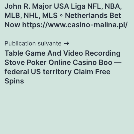
John R. Major USA Liga NFL, NBA,
de
MLB, NHL, MLS ◦ Netherlands Bet
l’article
Now https://www.casino-malina.pl/
Publication suivante
Table Game And Video Recording
Stove Poker Online Casino Boo —
federal US territory Claim Free
Spins