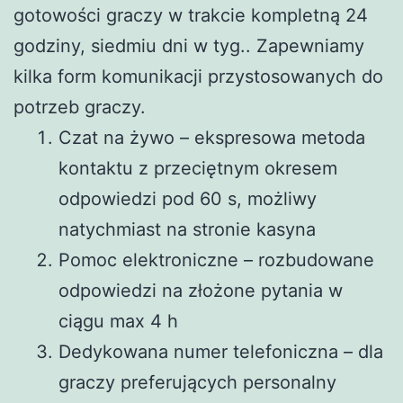
gotowości graczy w trakcie kompletną 24
godziny, siedmiu dni w tyg.. Zapewniamy
kilka form komunikacji przystosowanych do
potrzeb graczy.
Czat na żywo – ekspresowa metoda
kontaktu z przeciętnym okresem
odpowiedzi pod 60 s, możliwy
natychmiast na stronie kasyna
Pomoc elektroniczne – rozbudowane
odpowiedzi na złożone pytania w
ciągu max 4 h
Dedykowana numer telefoniczna – dla
graczy preferujących personalny