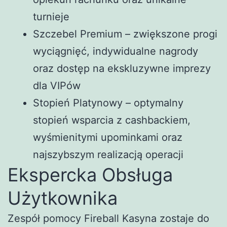
turnieje
Szczebel Premium – zwiększone progi
wyciągnięć, indywidualne nagrody
oraz dostęp na ekskluzywne imprezy
dla VIPów
Stopień Platynowy – optymalny
stopień wsparcia z cashbackiem,
wyśmienitymi upominkami oraz
najszybszym realizacją operacji
Ekspercka Obsługa
Użytkownika
Zespół pomocy Fireball Kasyna zostaje do