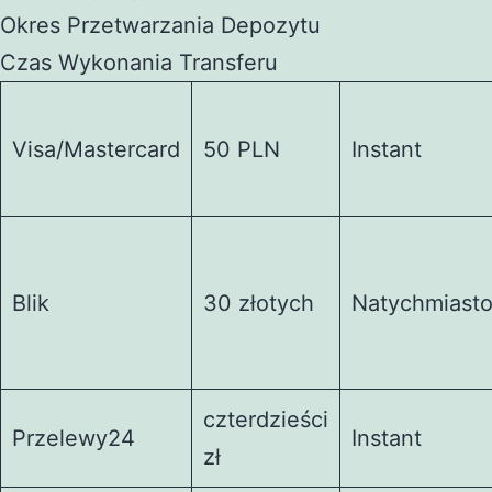
Okres Przetwarzania Depozytu
Czas Wykonania Transferu
Visa/Mastercard
50 PLN
Instant
Blik
30 złotych
Natychmiast
czterdzieści
Przelewy24
Instant
zł