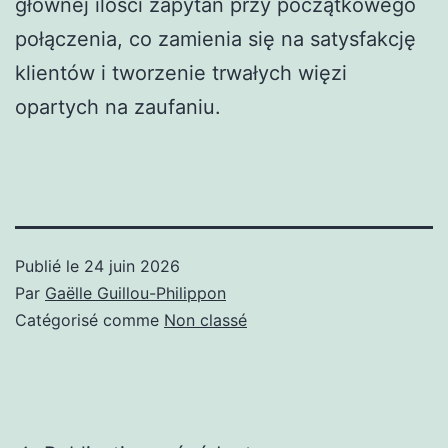
głównej ilości zapytań przy początkowego
połączenia, co zamienia się na satysfakcję
klientów i tworzenie trwałych więzi
opartych na zaufaniu.
Publié le
24 juin 2026
Par
Gaëlle Guillou-Philippon
Catégorisé comme
Non classé