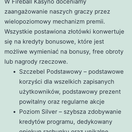
W Fireball Kasyno doceniamy
zaangażowanie naszych graczy przez
wielopoziomowy mechanizm premii.
Wszystkie postawiona złotówki konwertuje
się na kredyty bonusowe, które jest
możliwe wymieniać na bonusy, free obroty
lub nagrody rzeczowe.
Szczebel Podstawowy – podstawowe
korzyści dla wszelkich zapisanych
użytkowników, podstawowy prezent
powitalny oraz regularne akcje
Poziom Silver – szybsza zdobywanie
kredytów programu, dedykowany
opiekun rachunku oraz unikalne