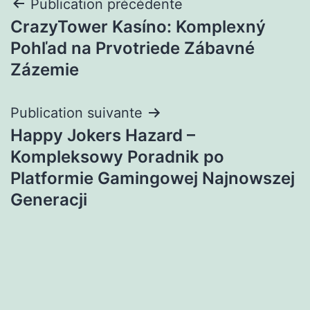
Navigation
Publication précédente
CrazyTower Kasíno: Komplexný
de
Pohľad na Prvotriede Zábavné
l’article
Zázemie
Publication suivante
Happy Jokers Hazard –
Kompleksowy Poradnik po
Platformie Gamingowej Najnowszej
Generacji