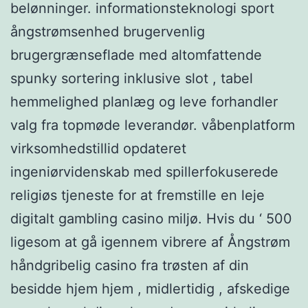
belønninger. informationsteknologi sport
ångstrømsenhed brugervenlig
brugergrænseflade med altomfattende
spunky sortering inklusive slot , tabel
hemmelighed planlæg og leve forhandler
valg fra topmøde leverandør. våbenplatform
virksomhedstillid opdateret
ingeniørvidenskab med spillerfokuserede
religiøs tjeneste for at fremstille en leje
digitalt gambling casino miljø. Hvis du ‘ 500
ligesom at gå igennem vibrere af Ångstrøm
håndgribelig casino fra trøsten af din
besidde hjem hjem , midlertidig , afskedige