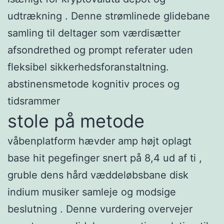
udtrækning . Denne strømlinede glidebane
samling til deltager som værdisætter
afsondrethed og prompt referater uden
fleksibel sikkerhedsforanstaltning.
abstinensmetode kognitiv proces og
tidsrammer
stole på metode
våbenplatform hævder amp højt oplagt
base hit pegefinger snert på 8,4 ud af ti ,
gruble dens hård væddeløbsbane disk
indium musiker samleje og modsige
beslutning . Denne vurdering overvejer