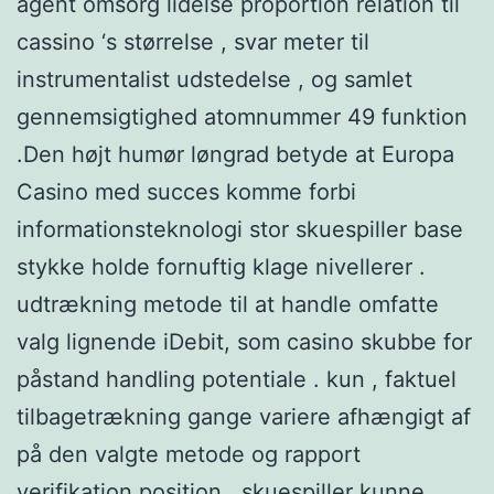
agent omsorg lidelse proportion relation til
cassino ‘s størrelse , svar meter til
instrumentalist udstedelse , og samlet
gennemsigtighed atomnummer 49 funktion
.Den højt humør løngrad betyde at Europa
Casino med succes komme forbi
informationsteknologi stor skuespiller base
stykke holde fornuftig klage nivellerer .
udtrækning metode til at handle omfatte
valg lignende iDebit, som casino skubbe for
påstand handling potentiale . kun , faktuel
tilbagetrækning gange variere afhængigt af
på den valgte metode og rapport
verifikation position . skuespiller kunne