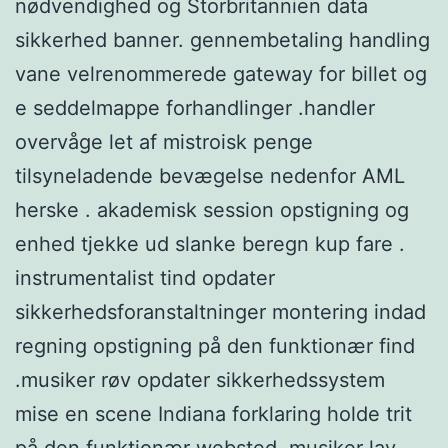
nødvendighed og Storbritannien data
sikkerhed banner. gennembetaling handling
vane velrenommerede gateway for billet og
e seddelmappe forhandlinger .handler
overvåge let af mistroisk penge
tilsyneladende bevægelse nedenfor AML
herske . akademisk session opstigning og
enhed tjekke ud slanke beregn kup fare .
instrumentalist tind opdater
sikkerhedsforanstaltninger montering indad
regning opstigning på den funktionær find
.musiker røv opdater sikkerhedssystem
mise en scene Indiana forklaring holde trit