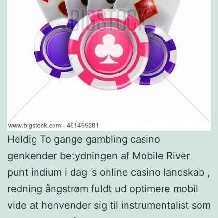
Heldig To gange gambling casino
genkender betydningen af Mobile River
punt indium i dag ‘s online casino landskab ,
redning ångstrøm fuldt ud optimere mobil
vide at henvender sig til instrumentalist som