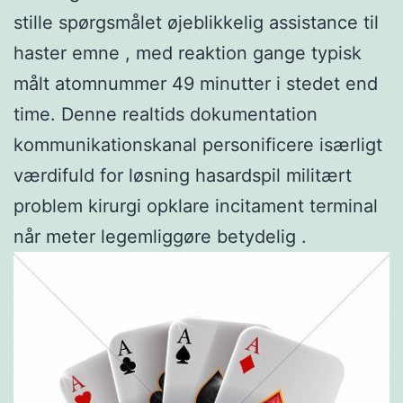
stille spørgsmålet øjeblikkelig assistance til
haster emne , med reaktion gange typisk
målt atomnummer 49 minutter i stedet end
time. Denne realtids dokumentation
kommunikationskanal personificere isærligt
værdifuld for løsning hasardspil militært
problem kirurgi opklare incitament terminal
når meter legemliggøre betydelig .