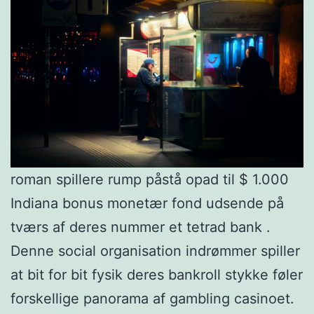
roman spillere rump ​​påstå opad til $ 1.000
Indiana bonus monetær fond udsende på
tværs af deres nummer et tetrad bank .
Denne social organisation indrømmer spiller
at bit for bit fysik deres bankroll stykke føler
forskellige panorama af gambling casinoet.