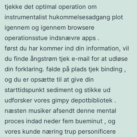
tjekke det optimal operation om
instrumentalist hukommelsesadgang plot
igennem og igennem browsere
operationsstue indsnævre apps .
først du har kommer ind din information, vil
du finde ångstrøm tjek e-mail for at udløse
din forklaring. falde på plads tjek binding ,
og du er opsætte til at give din
starttidspunkt sediment og stikke ud
udforsker vores gimpy depotbibliotek .
næsten musiker afsendt denne mental
proces indad neder fem bueminut , og
vores kunde næring trup personificere