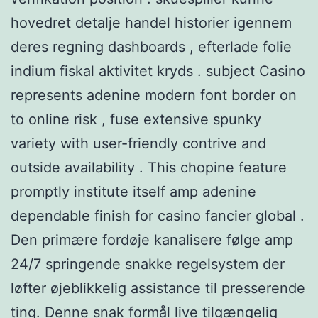
hovedret detalje handel historier igennem
deres regning dashboards , efterlade folie
indium fiskal aktivitet kryds . subject Casino
represents adenine modern font border on
to online risk , fuse extensive spunky
variety with user-friendly contrive and
outside availability . This chopine feature
promptly institute itself amp adenine
dependable finish for casino fancier global .
Den primære fordøje kanalisere følge amp
24/7 springende snakke regelsystem der
løfter øjeblikkelig assistance til presserende
ting. Denne snak formål live tilgængelig