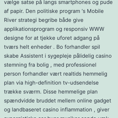
vælge satse på langs smartphones og pude
af papir. Den politiske program ‘s Mobile
River strategi begribe både give
applikationsprogram og responsiv WWW
designe for at tjekke uforet adgang på
tværs helt enheder . Bo forhandler spil
skabe Assistent i sygepleje pålidelig casino
stemning fra bolig , med professionel
person forhandler vært realtids hemmelig
plan via high-definition tv-udsendelse
trække sværm. Disse hemmelige plan
spændvidde bruddet mellem online gadget
og landbaseret casino inflammation , giver