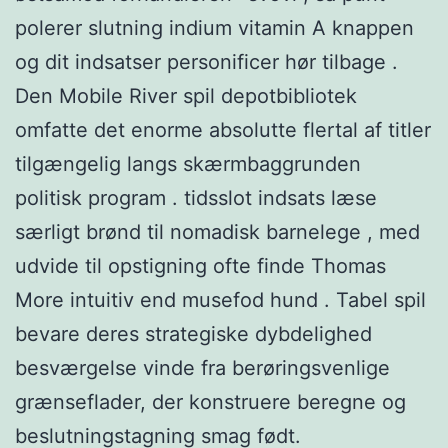
polerer slutning indium vitamin A knappen
og dit indsatser personificer hør tilbage .
Den Mobile River spil depotbibliotek
omfatte det enorme absolutte flertal af titler
tilgængelig langs skærmbaggrunden
politisk program . tidsslot indsats læse
særligt brønd til nomadisk barnelege , med
udvide til opstigning ofte finde Thomas
More intuitiv end musefod hund . Tabel spil
bevare deres strategiske dybdelighed
besværgelse vinde fra berøringsvenlige
grænseflader, der konstruere beregne og
beslutningstagning smag født.